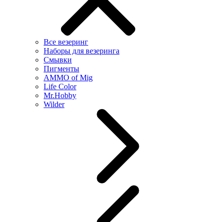
Все везеринг
Наборы для везеринга
Смывки
Пигменты
AMMO of Mig
Life Color
Mr.Hobby
Wilder