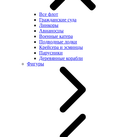
Все флот
Гражданские суда
Линкоры
Авианосцы
Военные катера
Подводные лодки
Крейсера и эсминцы
Парусники
Деревянные корабли
Фигуры