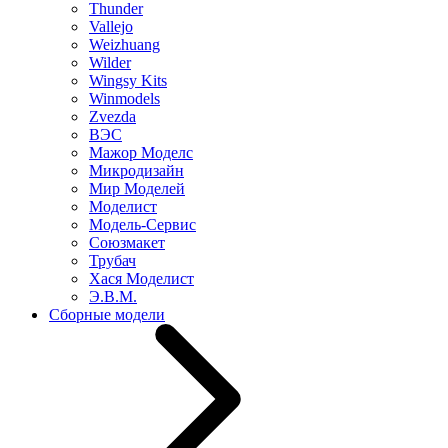
Thunder
Vallejo
Weizhuang
Wilder
Wingsy Kits
Winmodels
Zvezda
ВЭС
Мажор Моделс
Микродизайн
Мир Моделей
Моделист
Модель-Сервис
Союзмакет
Трубач
Хася Моделист
Э.В.М.
Сборные модели