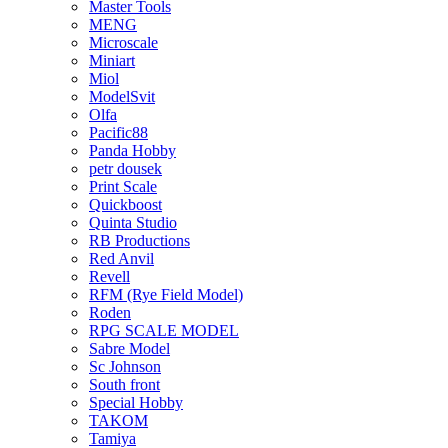
Master Tools
MENG
Microscale
Miniart
Miol
ModelSvit
Olfa
Pacific88
Panda Hobby
petr dousek
Print Scale
Quickboost
Quinta Studio
RB Productions
Red Anvil
Revell
RFM (Rye Field Model)
Roden
RPG SCALE MODEL
Sabre Model
Sc Johnson
South front
Special Hobby
TAKOM
Tamiya