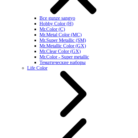
Все gunze sangyo
Hobby Color (H)
Mr.Color (C)
Mr.Metal Color (MC)
Mr.Super Metallic (SM)
Mr.Metallic Color (GX)
Mr.Clear Color (GX)
Mr.Color - Super metallic
Тематические наборы
Life Color