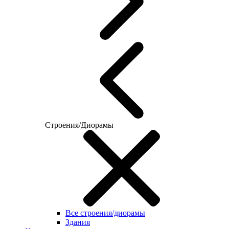
Строения/Диорамы
Все строения/диорамы
Здания