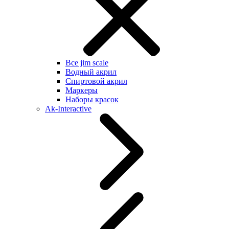
Все jim scale
Водный акрил
Спиртовой акрил
Маркеры
Наборы красок
Ak-Interactive