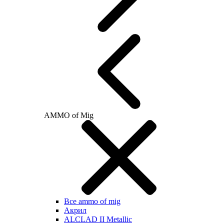
AMMO of Mig
Все ammo of mig
Акрил
ALCLAD II Metallic