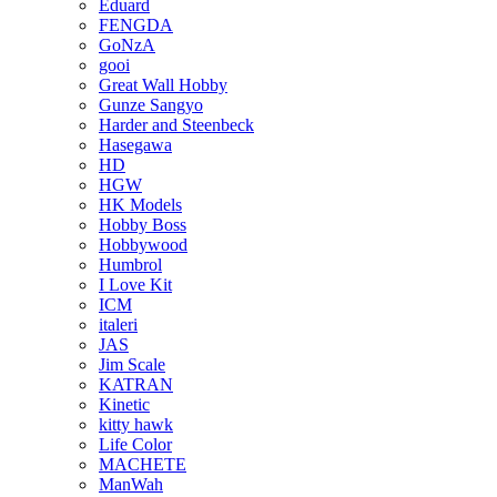
Eduard
FENGDA
GoNzA
gooi
Great Wall Hobby
Gunze Sangyo
Harder and Steenbeck
Hasegawa
HD
HGW
HK Models
Hobby Boss
Hobbywood
Humbrol
I Love Kit
ICM
italeri
JAS
Jim Scale
KATRAN
Kinetic
kitty hawk
Life Color
MACHETE
ManWah