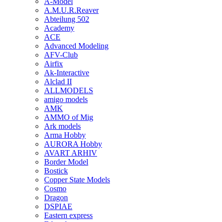
A-Model
A.M.U.R.Reaver
Abteilung 502
Academy
ACE
Advanced Modeling
AFV-Club
Airfix
Ak-Interactive
Alclad II
ALLMODELS
amigo models
AMK
AMMO of Mig
Ark models
Arma Hobby
AURORA Hobby
AVART ARHIV
Border Model
Bostick
Copper State Models
Cosmo
Dragon
DSPIAE
Eastern express