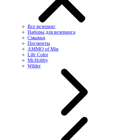
Все везеринг
Наборы для везеринга
Смывки
Пигменты
AMMO of Mig
Life Color
Mr.Hobby
Wilder