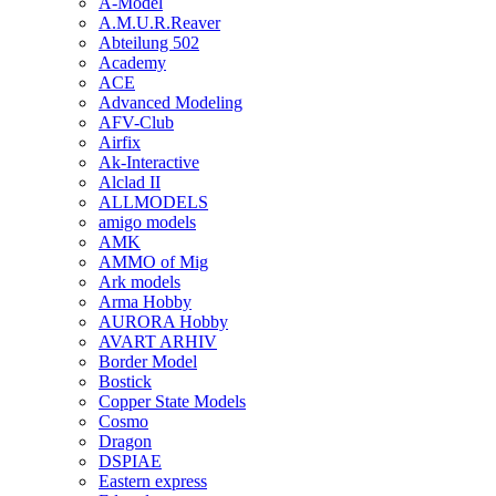
A-Model
A.M.U.R.Reaver
Abteilung 502
Academy
ACE
Advanced Modeling
AFV-Club
Airfix
Ak-Interactive
Alclad II
ALLMODELS
amigo models
AMK
AMMO of Mig
Ark models
Arma Hobby
AURORA Hobby
AVART ARHIV
Border Model
Bostick
Copper State Models
Cosmo
Dragon
DSPIAE
Eastern express