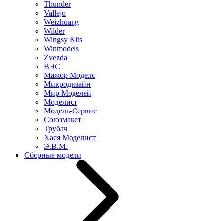
Thunder
Vallejo
Weizhuang
Wilder
Wingsy Kits
Winmodels
Zvezda
ВЭС
Мажор Моделс
Микродизайн
Мир Моделей
Моделист
Модель-Сервис
Союзмакет
Трубач
Хася Моделист
Э.В.М.
Сборные модели