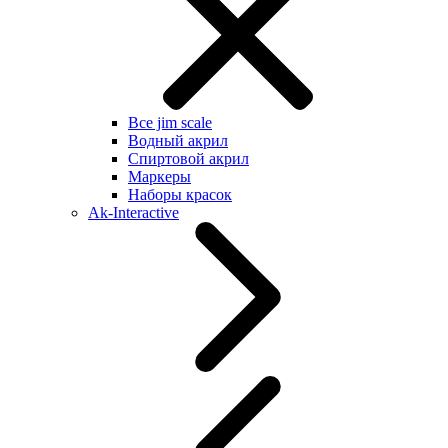
Все jim scale
Водный акрил
Спиртовой акрил
Маркеры
Наборы красок
Ak-Interactive