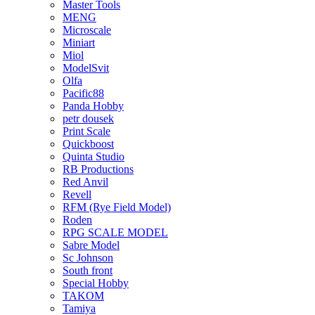
Master Tools
MENG
Microscale
Miniart
Miol
ModelSvit
Olfa
Pacific88
Panda Hobby
petr dousek
Print Scale
Quickboost
Quinta Studio
RB Productions
Red Anvil
Revell
RFM (Rye Field Model)
Roden
RPG SCALE MODEL
Sabre Model
Sc Johnson
South front
Special Hobby
TAKOM
Tamiya