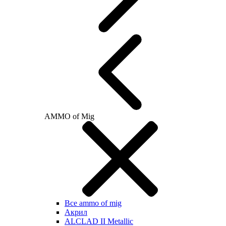
AMMO of Mig
Все ammo of mig
Акрил
ALCLAD II Metallic