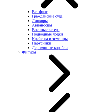
Все флот
Гражданские суда
Линкоры
Авианосцы
Военные катера
Подводные лодки
Крейсера и эсминцы
Парусники
Деревянные корабли
Фигуры