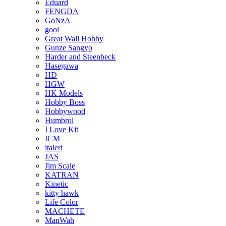
Eduard
FENGDA
GoNzA
gooi
Great Wall Hobby
Gunze Sangyo
Harder and Steenbeck
Hasegawa
HD
HGW
HK Models
Hobby Boss
Hobbywood
Humbrol
I Love Kit
ICM
italeri
JAS
Jim Scale
KATRAN
Kinetic
kitty hawk
Life Color
MACHETE
ManWah