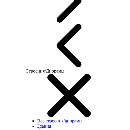
Строения/Диорамы
Все строения/диорамы
Здания