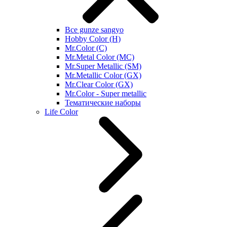
Все gunze sangyo
Hobby Color (H)
Mr.Color (C)
Mr.Metal Color (MC)
Mr.Super Metallic (SM)
Mr.Metallic Color (GX)
Mr.Clear Color (GX)
Mr.Color - Super metallic
Тематические наборы
Life Color