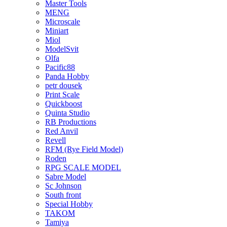
Master Tools
MENG
Microscale
Miniart
Miol
ModelSvit
Olfa
Pacific88
Panda Hobby
petr dousek
Print Scale
Quickboost
Quinta Studio
RB Productions
Red Anvil
Revell
RFM (Rye Field Model)
Roden
RPG SCALE MODEL
Sabre Model
Sc Johnson
South front
Special Hobby
TAKOM
Tamiya