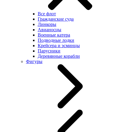
Все флот
Гражданские суда
Линкоры
Авианосцы
Военные катера
Подводные лодки
Крейсера и эсминцы
Парусники
Деревянные корабли
Фигуры