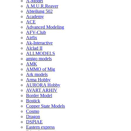
A-Model
A.M.U.R.Reaver
Abteilung 502
Academy
ACE
Advanced Modeling
AFV-Club
Airfix
Ak-Interactive
Alclad II
ALLMODELS
amigo models
AMK
AMMO of Mig
Ark models
Arma Hobby
AURORA Hobby
AVART ARHIV
Border Model
Bostick
Copper State Models
Cosmo
Dragon
DSPIAE
Eastern express