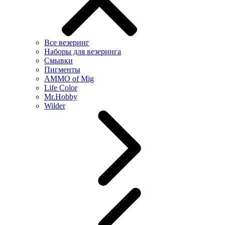
Все везеринг
Наборы для везеринга
Смывки
Пигменты
AMMO of Mig
Life Color
Mr.Hobby
Wilder