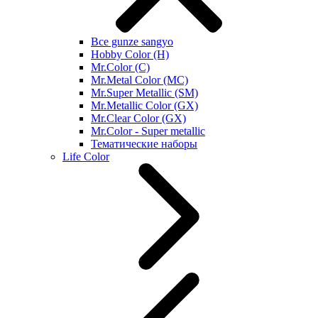
Все gunze sangyo
Hobby Color (H)
Mr.Color (C)
Mr.Metal Color (MC)
Mr.Super Metallic (SM)
Mr.Metallic Color (GX)
Mr.Clear Color (GX)
Mr.Color - Super metallic
Тематические наборы
Life Color