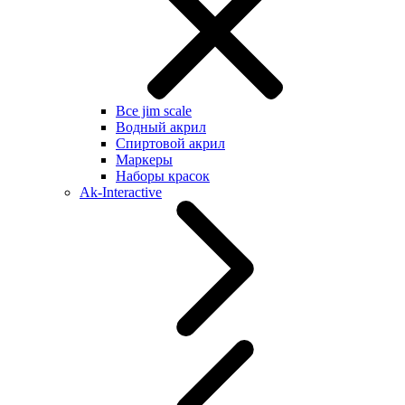
Все jim scale
Водный акрил
Спиртовой акрил
Маркеры
Наборы красок
Ak-Interactive