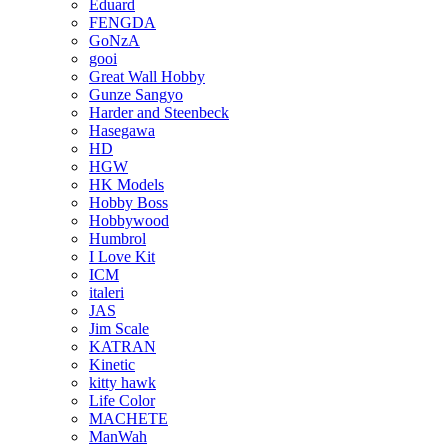
Eduard
FENGDA
GoNzA
gooi
Great Wall Hobby
Gunze Sangyo
Harder and Steenbeck
Hasegawa
HD
HGW
HK Models
Hobby Boss
Hobbywood
Humbrol
I Love Kit
ICM
italeri
JAS
Jim Scale
KATRAN
Kinetic
kitty hawk
Life Color
MACHETE
ManWah