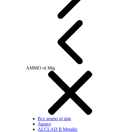
AMMO of Mig
Все ammo of mig
Акрил
ALCLAD II Metallic