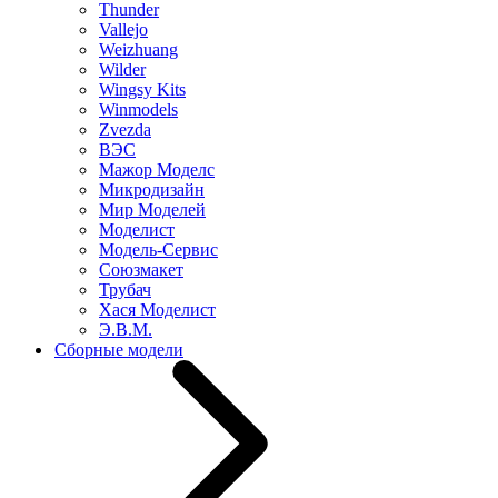
Thunder
Vallejo
Weizhuang
Wilder
Wingsy Kits
Winmodels
Zvezda
ВЭС
Мажор Моделс
Микродизайн
Мир Моделей
Моделист
Модель-Сервис
Союзмакет
Трубач
Хася Моделист
Э.В.М.
Сборные модели