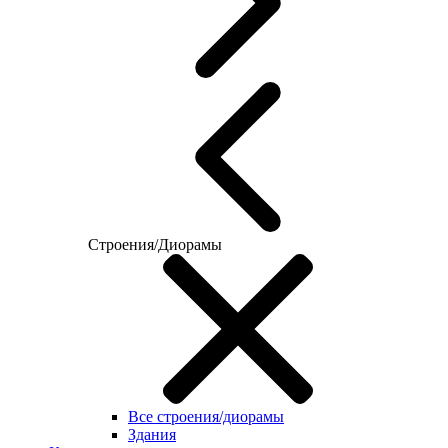
Строения/Диорамы
Все строения/диорамы
Здания