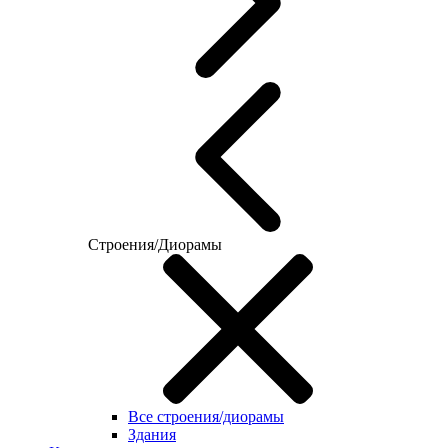
Строения/Диорамы
Все строения/диорамы
Здания