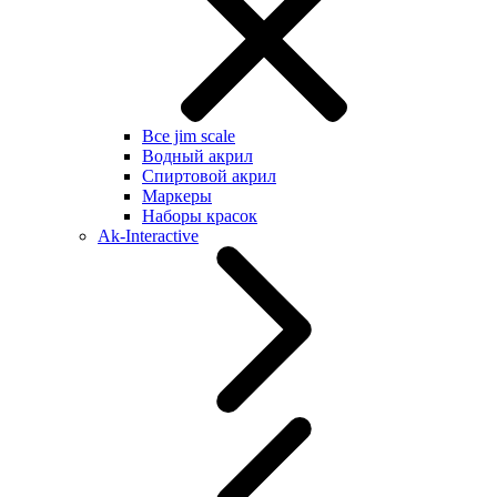
Все jim scale
Водный акрил
Спиртовой акрил
Маркеры
Наборы красок
Ak-Interactive