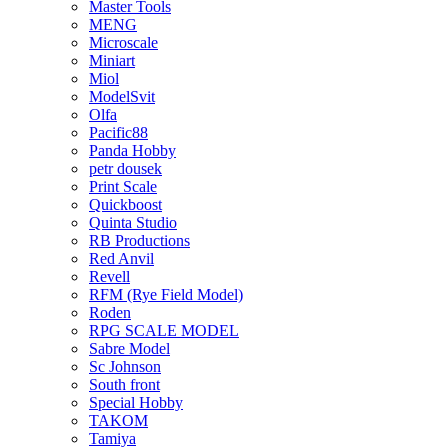
Master Tools
MENG
Microscale
Miniart
Miol
ModelSvit
Olfa
Pacific88
Panda Hobby
petr dousek
Print Scale
Quickboost
Quinta Studio
RB Productions
Red Anvil
Revell
RFM (Rye Field Model)
Roden
RPG SCALE MODEL
Sabre Model
Sc Johnson
South front
Special Hobby
TAKOM
Tamiya