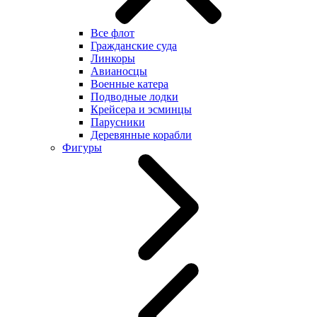
Все флот
Гражданские суда
Линкоры
Авианосцы
Военные катера
Подводные лодки
Крейсера и эсминцы
Парусники
Деревянные корабли
Фигуры