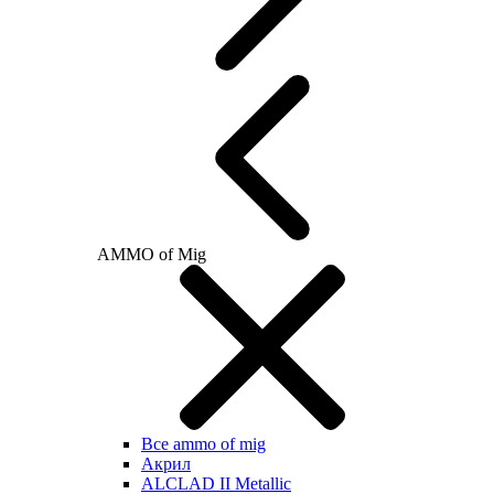
AMMO of Mig
Все ammo of mig
Акрил
ALCLAD II Metallic