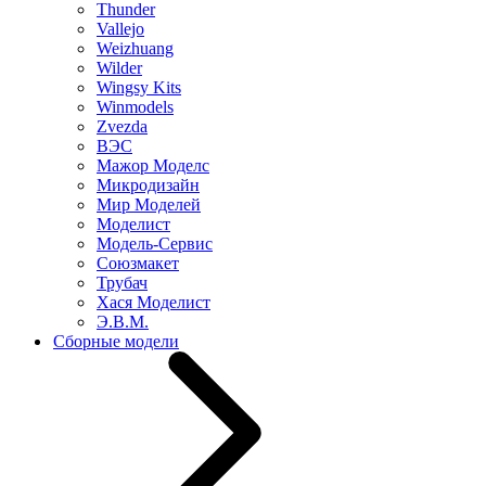
Thunder
Vallejo
Weizhuang
Wilder
Wingsy Kits
Winmodels
Zvezda
ВЭС
Мажор Моделс
Микродизайн
Мир Моделей
Моделист
Модель-Сервис
Союзмакет
Трубач
Хася Моделист
Э.В.М.
Сборные модели