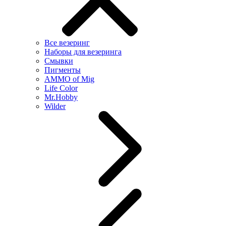
Все везеринг
Наборы для везеринга
Смывки
Пигменты
AMMO of Mig
Life Color
Mr.Hobby
Wilder