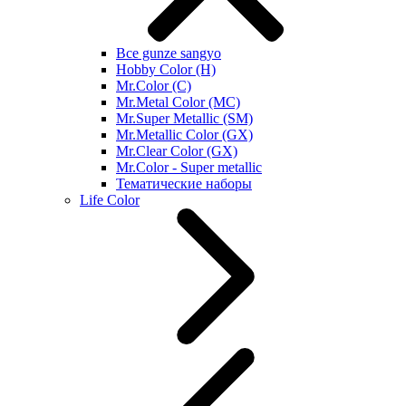
Все gunze sangyo
Hobby Color (H)
Mr.Color (C)
Mr.Metal Color (MC)
Mr.Super Metallic (SM)
Mr.Metallic Color (GX)
Mr.Clear Color (GX)
Mr.Color - Super metallic
Тематические наборы
Life Color