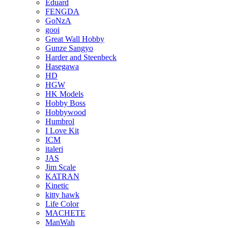
Eduard
FENGDA
GoNzA
gooi
Great Wall Hobby
Gunze Sangyo
Harder and Steenbeck
Hasegawa
HD
HGW
HK Models
Hobby Boss
Hobbywood
Humbrol
I Love Kit
ICM
italeri
JAS
Jim Scale
KATRAN
Kinetic
kitty hawk
Life Color
MACHETE
ManWah