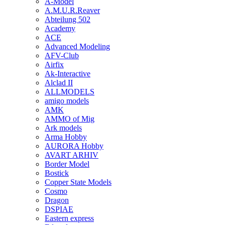
A-Model
A.M.U.R.Reaver
Abteilung 502
Academy
ACE
Advanced Modeling
AFV-Club
Airfix
Ak-Interactive
Alclad II
ALLMODELS
amigo models
AMK
AMMO of Mig
Ark models
Arma Hobby
AURORA Hobby
AVART ARHIV
Border Model
Bostick
Copper State Models
Cosmo
Dragon
DSPIAE
Eastern express