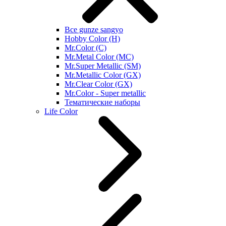
Все gunze sangyo
Hobby Color (H)
Mr.Color (C)
Mr.Metal Color (MC)
Mr.Super Metallic (SM)
Mr.Metallic Color (GX)
Mr.Clear Color (GX)
Mr.Color - Super metallic
Тематические наборы
Life Color