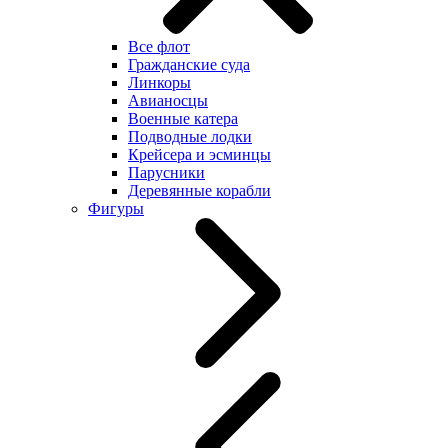
Все флот
Гражданские суда
Линкоры
Авианосцы
Военные катера
Подводные лодки
Крейсера и эсминцы
Парусники
Деревянные корабли
Фигуры