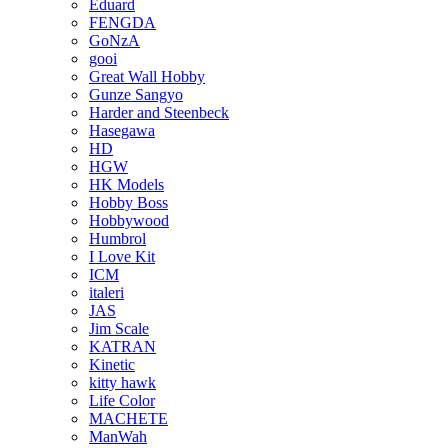
Eduard
FENGDA
GoNzA
gooi
Great Wall Hobby
Gunze Sangyo
Harder and Steenbeck
Hasegawa
HD
HGW
HK Models
Hobby Boss
Hobbywood
Humbrol
I Love Kit
ICM
italeri
JAS
Jim Scale
KATRAN
Kinetic
kitty hawk
Life Color
MACHETE
ManWah