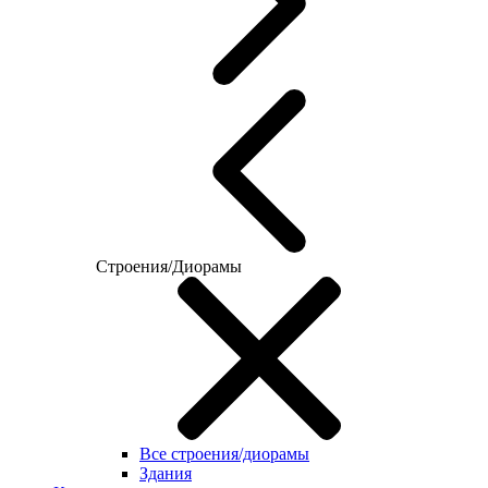
Строения/Диорамы
Все строения/диорамы
Здания