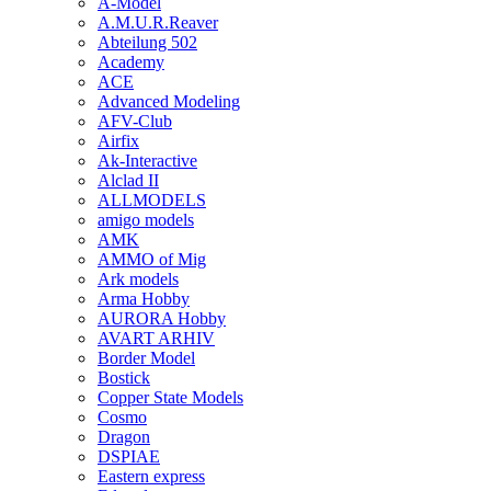
A-Model
A.M.U.R.Reaver
Abteilung 502
Academy
ACE
Advanced Modeling
AFV-Club
Airfix
Ak-Interactive
Alclad II
ALLMODELS
amigo models
AMK
AMMO of Mig
Ark models
Arma Hobby
AURORA Hobby
AVART ARHIV
Border Model
Bostick
Copper State Models
Cosmo
Dragon
DSPIAE
Eastern express