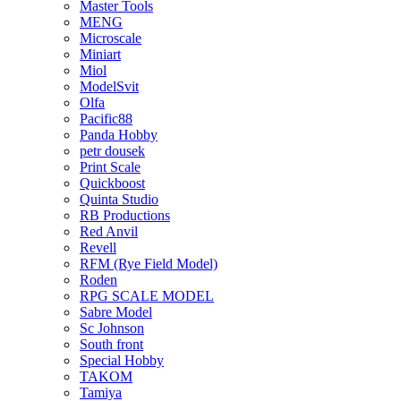
Master Tools
MENG
Microscale
Miniart
Miol
ModelSvit
Olfa
Pacific88
Panda Hobby
petr dousek
Print Scale
Quickboost
Quinta Studio
RB Productions
Red Anvil
Revell
RFM (Rye Field Model)
Roden
RPG SCALE MODEL
Sabre Model
Sc Johnson
South front
Special Hobby
TAKOM
Tamiya