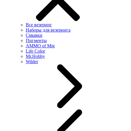
Все везеринг
Наборы для везеринга
Смывки
Пигменты
AMMO of Mig
Life Color
Mr.Hobby
Wilder