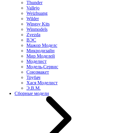
Thunder
Vallejo
Weizhuang
Wilder
Wingsy Kits
Winmodels
Zvezda
ВЭС
Мажор Моделс
Микродизайн
Мир Моделей
Моделист
Модель-Сервис
Союзмакет
Трубач
Хася Моделист
Э.В.М.
Сборные модели