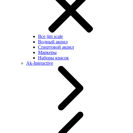
Все jim scale
Водный акрил
Спиртовой акрил
Маркеры
Наборы красок
Ak-Interactive