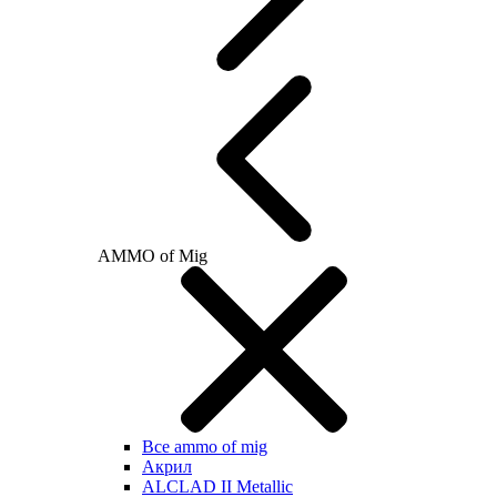
AMMO of Mig
Все ammo of mig
Акрил
ALCLAD II Metallic