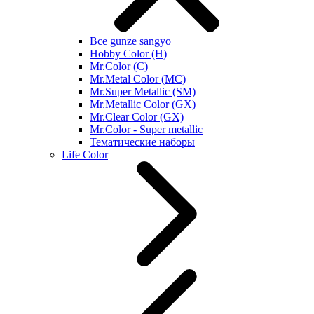
Все gunze sangyo
Hobby Color (H)
Mr.Color (C)
Mr.Metal Color (MC)
Mr.Super Metallic (SM)
Mr.Metallic Color (GX)
Mr.Clear Color (GX)
Mr.Color - Super metallic
Тематические наборы
Life Color