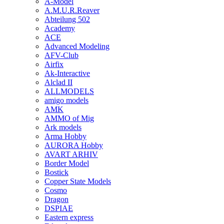
A-Model
A.M.U.R.Reaver
Abteilung 502
Academy
ACE
Advanced Modeling
AFV-Club
Airfix
Ak-Interactive
Alclad II
ALLMODELS
amigo models
AMK
AMMO of Mig
Ark models
Arma Hobby
AURORA Hobby
AVART ARHIV
Border Model
Bostick
Copper State Models
Cosmo
Dragon
DSPIAE
Eastern express