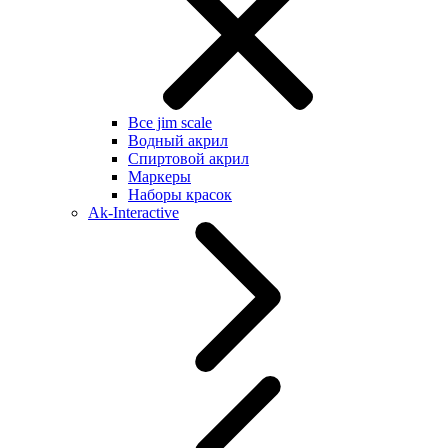
Все jim scale
Водный акрил
Спиртовой акрил
Маркеры
Наборы красок
Ak-Interactive