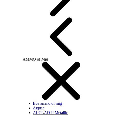
AMMO of Mig
Все ammo of mig
Акрил
ALCLAD II Metallic