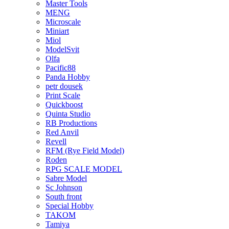
Master Tools
MENG
Microscale
Miniart
Miol
ModelSvit
Olfa
Pacific88
Panda Hobby
petr dousek
Print Scale
Quickboost
Quinta Studio
RB Productions
Red Anvil
Revell
RFM (Rye Field Model)
Roden
RPG SCALE MODEL
Sabre Model
Sc Johnson
South front
Special Hobby
TAKOM
Tamiya