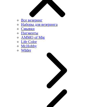
Все везеринг
Наборы для везеринга
Смывки
Пигменты
AMMO of Mig
Life Color
Mr.Hobby
Wilder