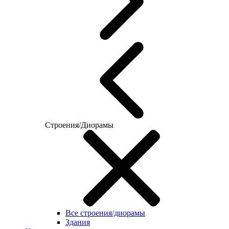
Строения/Диорамы
Все строения/диорамы
Здания