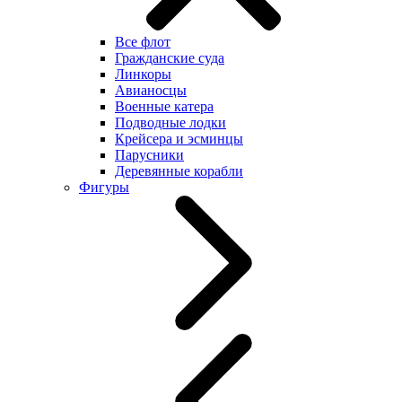
Все флот
Гражданские суда
Линкоры
Авианосцы
Военные катера
Подводные лодки
Крейсера и эсминцы
Парусники
Деревянные корабли
Фигуры