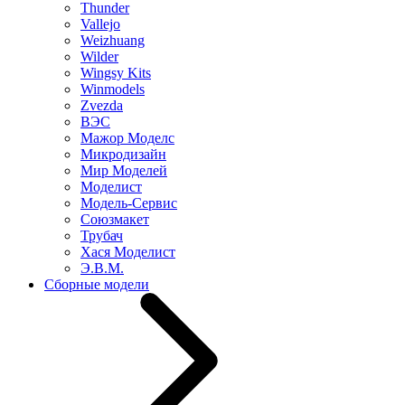
Thunder
Vallejo
Weizhuang
Wilder
Wingsy Kits
Winmodels
Zvezda
ВЭС
Мажор Моделс
Микродизайн
Мир Моделей
Моделист
Модель-Сервис
Союзмакет
Трубач
Хася Моделист
Э.В.М.
Сборные модели