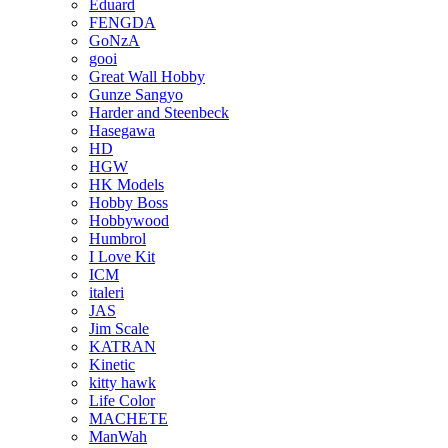
Eduard
FENGDA
GoNzA
gooi
Great Wall Hobby
Gunze Sangyo
Harder and Steenbeck
Hasegawa
HD
HGW
HK Models
Hobby Boss
Hobbywood
Humbrol
I Love Kit
ICM
italeri
JAS
Jim Scale
KATRAN
Kinetic
kitty hawk
Life Color
MACHETE
ManWah