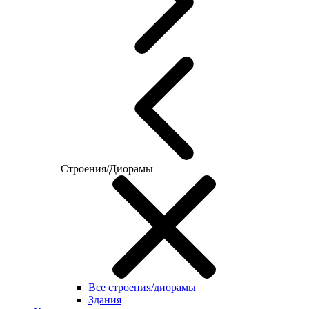
Строения/Диорамы
Все строения/диорамы
Здания