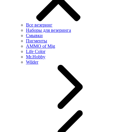
Все везеринг
Наборы для везеринга
Смывки
Пигменты
AMMO of Mig
Life Color
Mr.Hobby
Wilder