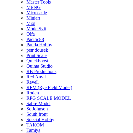
Master Tools
MENG
Microscale
Miniart
Miol
ModelSvit
Olfa
Pacific88
Panda Hobby
petr dousek
Print Scale
Quickboost
Quinta Studio
RB Productions
Red Anvil
Revell
RFM (Rye Field Model)
Roden
RPG SCALE MODEL
Sabre Model
Sc Johnson
South front
Special Hobby
TAKOM
Tamiya