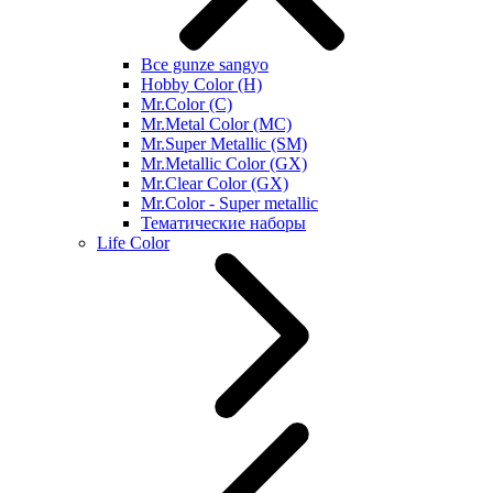
Все gunze sangyo
Hobby Color (H)
Mr.Color (C)
Mr.Metal Color (MC)
Mr.Super Metallic (SM)
Mr.Metallic Color (GX)
Mr.Clear Color (GX)
Mr.Color - Super metallic
Тематические наборы
Life Color