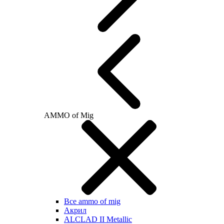
AMMO of Mig
Все ammo of mig
Акрил
ALCLAD II Metallic