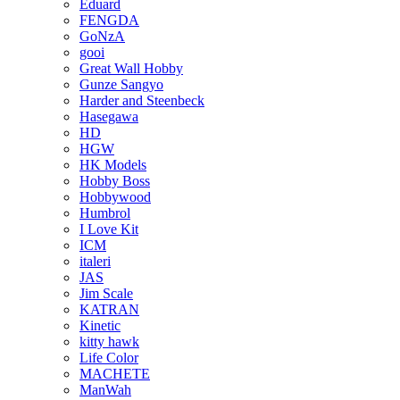
Eduard
FENGDA
GoNzA
gooi
Great Wall Hobby
Gunze Sangyo
Harder and Steenbeck
Hasegawa
HD
HGW
HK Models
Hobby Boss
Hobbywood
Humbrol
I Love Kit
ICM
italeri
JAS
Jim Scale
KATRAN
Kinetic
kitty hawk
Life Color
MACHETE
ManWah