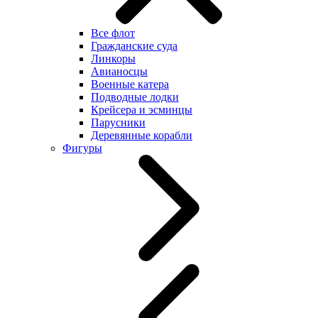
Все флот
Гражданские суда
Линкоры
Авианосцы
Военные катера
Подводные лодки
Крейсера и эсминцы
Парусники
Деревянные корабли
Фигуры