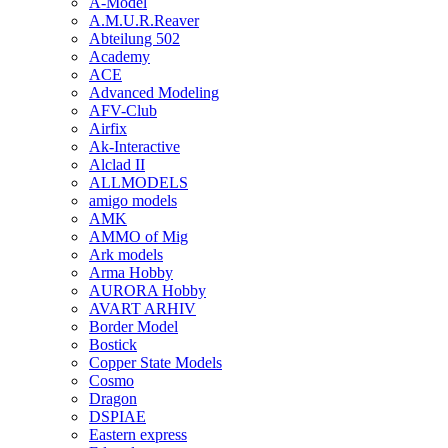
A-Model
A.M.U.R.Reaver
Abteilung 502
Academy
ACE
Advanced Modeling
AFV-Club
Airfix
Ak-Interactive
Alclad II
ALLMODELS
amigo models
AMK
AMMO of Mig
Ark models
Arma Hobby
AURORA Hobby
AVART ARHIV
Border Model
Bostick
Copper State Models
Cosmo
Dragon
DSPIAE
Eastern express