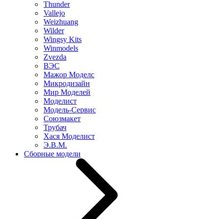
Thunder
Vallejo
Weizhuang
Wilder
Wingsy Kits
Winmodels
Zvezda
ВЭС
Мажор Моделс
Микродизайн
Мир Моделей
Моделист
Модель-Сервис
Союзмакет
Трубач
Хася Моделист
Э.В.М.
Сборные модели