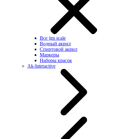
Все jim scale
Водный акрил
Спиртовой акрил
Маркеры
Наборы красок
Ak-Interactive