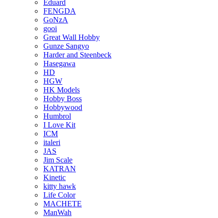
Eduard
FENGDA
GoNzA
gooi
Great Wall Hobby
Gunze Sangyo
Harder and Steenbeck
Hasegawa
HD
HGW
HK Models
Hobby Boss
Hobbywood
Humbrol
I Love Kit
ICM
italeri
JAS
Jim Scale
KATRAN
Kinetic
kitty hawk
Life Color
MACHETE
ManWah