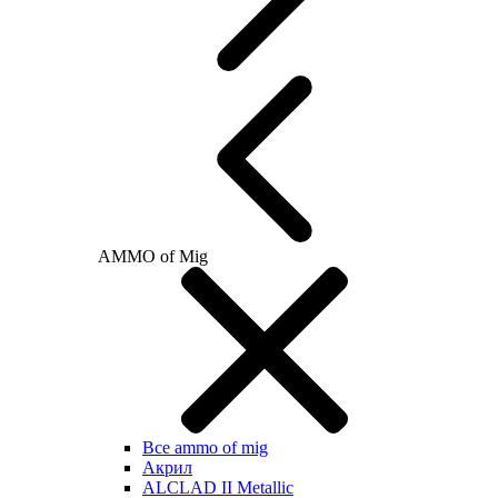
AMMO of Mig
Все ammo of mig
Акрил
ALCLAD II Metallic