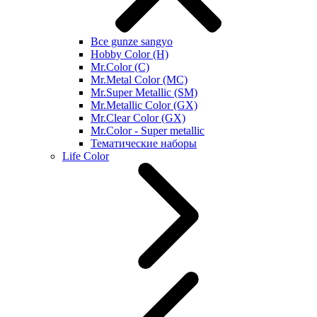
Все gunze sangyo
Hobby Color (H)
Mr.Color (C)
Mr.Metal Color (MC)
Mr.Super Metallic (SM)
Mr.Metallic Color (GX)
Mr.Clear Color (GX)
Mr.Color - Super metallic
Тематические наборы
Life Color