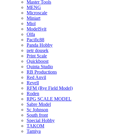
Master Tools
MENG
Microscale
Miniart
Miol
ModelSvit
Olfa
Pacific88
Panda Hobby
petr dousek
Print Scale
Quickboost
Quinta Studio
RB Productions
Red Anvil
Revell
RFM (Rye Field Model)
Roden
RPG SCALE MODEL
Sabre Model
Sc Johnson
South front
Special Hobby
TAKOM
Tamiya