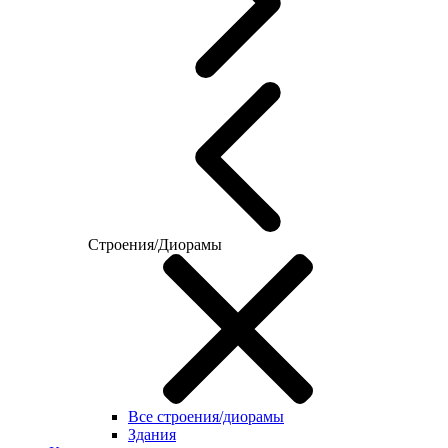
Строения/Диорамы
Все строения/диорамы
Здания