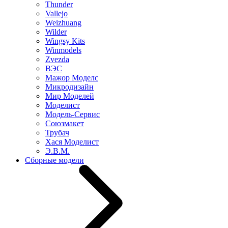
Thunder
Vallejo
Weizhuang
Wilder
Wingsy Kits
Winmodels
Zvezda
ВЭС
Мажор Моделс
Микродизайн
Мир Моделей
Моделист
Модель-Сервис
Союзмакет
Трубач
Хася Моделист
Э.В.М.
Сборные модели