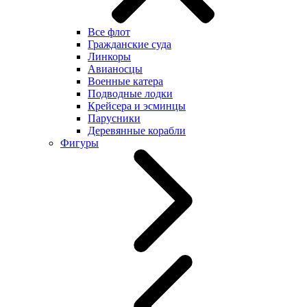
Все флот
Гражданские суда
Линкоры
Авианосцы
Военные катера
Подводные лодки
Крейсера и эсминцы
Парусники
Деревянные корабли
Фигуры