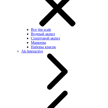
Все jim scale
Водный акрил
Спиртовой акрил
Маркеры
Наборы красок
Ak-Interactive