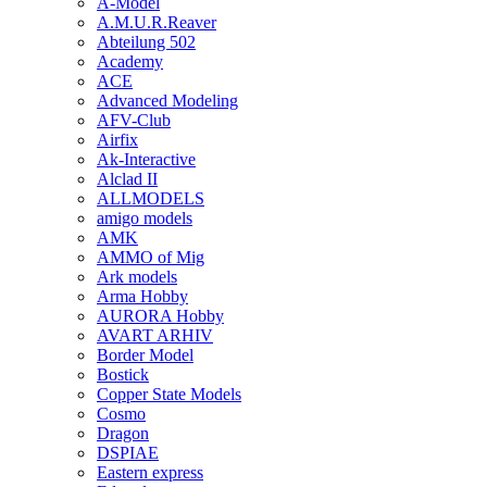
A-Model
A.M.U.R.Reaver
Abteilung 502
Academy
ACE
Advanced Modeling
AFV-Club
Airfix
Ak-Interactive
Alclad II
ALLMODELS
amigo models
AMK
AMMO of Mig
Ark models
Arma Hobby
AURORA Hobby
AVART ARHIV
Border Model
Bostick
Copper State Models
Cosmo
Dragon
DSPIAE
Eastern express