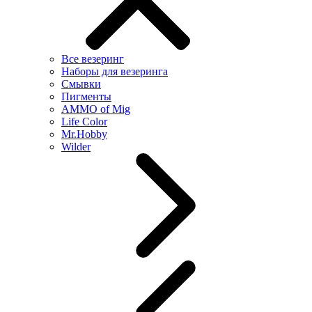
Все везеринг
Наборы для везеринга
Смывки
Пигменты
AMMO of Mig
Life Color
Mr.Hobby
Wilder