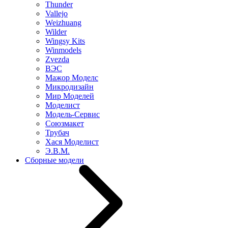
Thunder
Vallejo
Weizhuang
Wilder
Wingsy Kits
Winmodels
Zvezda
ВЭС
Мажор Моделс
Микродизайн
Мир Моделей
Моделист
Модель-Сервис
Союзмакет
Трубач
Хася Моделист
Э.В.М.
Сборные модели