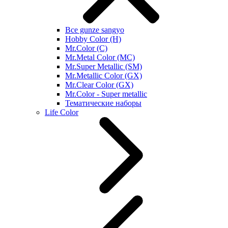
Все gunze sangyo
Hobby Color (H)
Mr.Color (C)
Mr.Metal Color (MC)
Mr.Super Metallic (SM)
Mr.Metallic Color (GX)
Mr.Clear Color (GX)
Mr.Color - Super metallic
Тематические наборы
Life Color