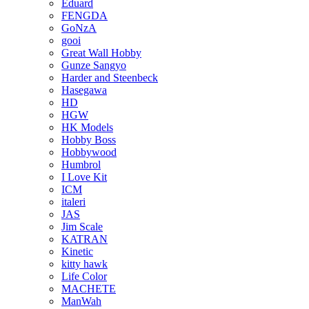
Eduard
FENGDA
GoNzA
gooi
Great Wall Hobby
Gunze Sangyo
Harder and Steenbeck
Hasegawa
HD
HGW
HK Models
Hobby Boss
Hobbywood
Humbrol
I Love Kit
ICM
italeri
JAS
Jim Scale
KATRAN
Kinetic
kitty hawk
Life Color
MACHETE
ManWah