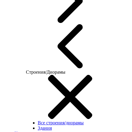
Строения/Диорамы
Все строения/диорамы
Здания