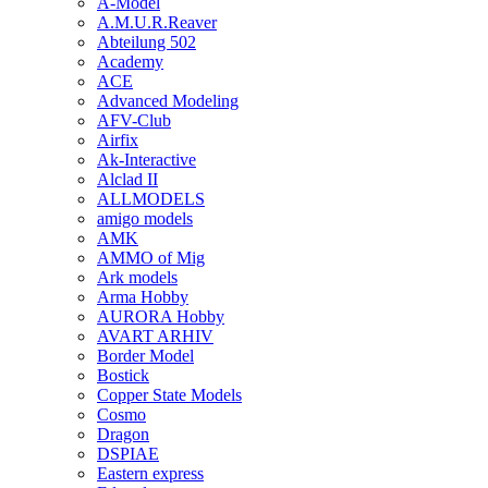
A-Model
A.M.U.R.Reaver
Abteilung 502
Academy
ACE
Advanced Modeling
AFV-Club
Airfix
Ak-Interactive
Alclad II
ALLMODELS
amigo models
AMK
AMMO of Mig
Ark models
Arma Hobby
AURORA Hobby
AVART ARHIV
Border Model
Bostick
Copper State Models
Cosmo
Dragon
DSPIAE
Eastern express