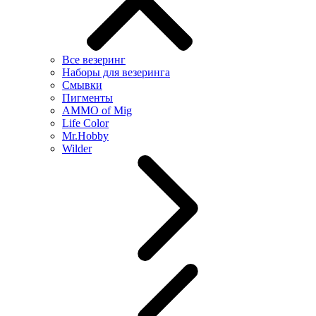
Все везеринг
Наборы для везеринга
Смывки
Пигменты
AMMO of Mig
Life Color
Mr.Hobby
Wilder