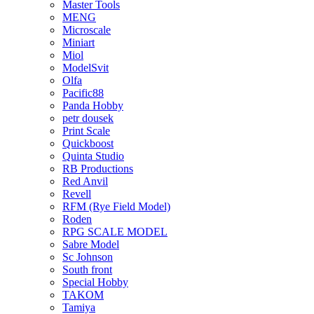
Master Tools
MENG
Microscale
Miniart
Miol
ModelSvit
Olfa
Pacific88
Panda Hobby
petr dousek
Print Scale
Quickboost
Quinta Studio
RB Productions
Red Anvil
Revell
RFM (Rye Field Model)
Roden
RPG SCALE MODEL
Sabre Model
Sc Johnson
South front
Special Hobby
TAKOM
Tamiya