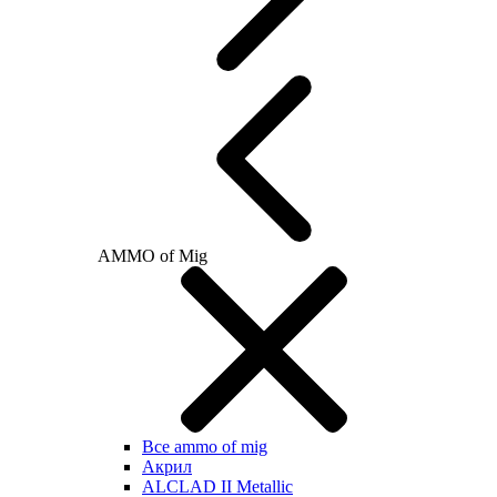
AMMO of Mig
Все ammo of mig
Акрил
ALCLAD II Metallic