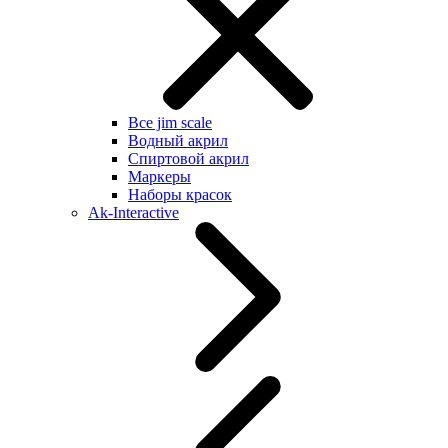
Все jim scale
Водный акрил
Спиртовой акрил
Маркеры
Наборы красок
Ak-Interactive