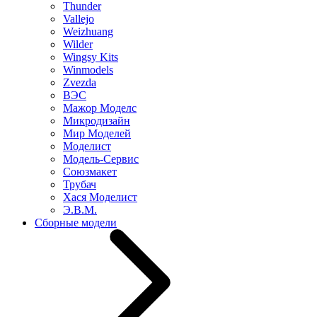
Thunder
Vallejo
Weizhuang
Wilder
Wingsy Kits
Winmodels
Zvezda
ВЭС
Мажор Моделс
Микродизайн
Мир Моделей
Моделист
Модель-Сервис
Союзмакет
Трубач
Хася Моделист
Э.В.М.
Сборные модели