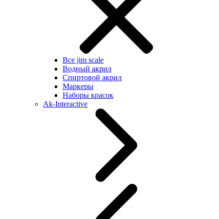
Все jim scale
Водный акрил
Спиртовой акрил
Маркеры
Наборы красок
Ak-Interactive