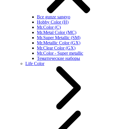
Все gunze sangyo
Hobby Color (H)
Mr.Color (C)
Mr.Metal Color (MC)
Mr.Super Metallic (SM)
Mr.Metallic Color (GX)
Mr.Clear Color (GX)
Mr.Color - Super metallic
Тематические наборы
Life Color