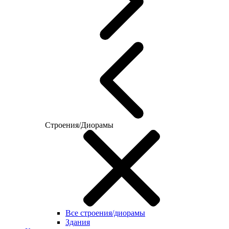
Строения/Диорамы
Все строения/диорамы
Здания