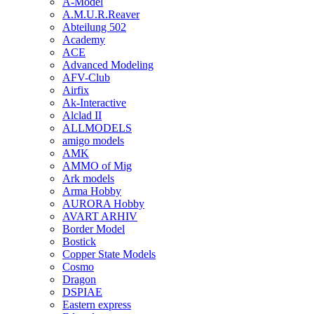
A-Model
A.M.U.R.Reaver
Abteilung 502
Academy
ACE
Advanced Modeling
AFV-Club
Airfix
Ak-Interactive
Alclad II
ALLMODELS
amigo models
AMK
AMMO of Mig
Ark models
Arma Hobby
AURORA Hobby
AVART ARHIV
Border Model
Bostick
Copper State Models
Cosmo
Dragon
DSPIAE
Eastern express