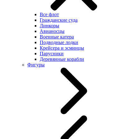
Все флот
Гражданские суда
Линкоры
Авианосцы
Военные катера
Подводные лодки
Крейсера и эсминцы
Парусники
Деревянные корабли
Фигуры