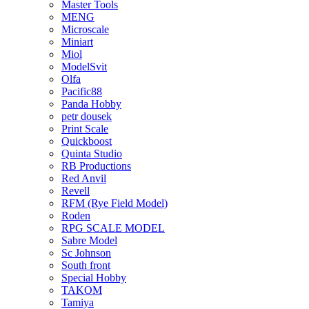
Master Tools
MENG
Microscale
Miniart
Miol
ModelSvit
Olfa
Pacific88
Panda Hobby
petr dousek
Print Scale
Quickboost
Quinta Studio
RB Productions
Red Anvil
Revell
RFM (Rye Field Model)
Roden
RPG SCALE MODEL
Sabre Model
Sc Johnson
South front
Special Hobby
TAKOM
Tamiya