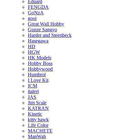
Eduard
FENGDA
GoNzA
gooi
Great Wall Hobby
Gunze Sangyo
Harder and Steenbeck
Hasegawa
HD
HGW
HK Models
Hobby Boss
Hobbywood
Humbrol
I Love Kit
ICM
italeri
JAS
Jim Scale
KATRAN
Kinetic
kitty hawk
Life Color
MACHETE
ManWah