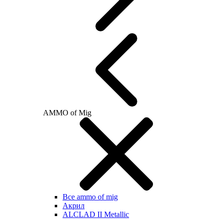
AMMO of Mig
Все ammo of mig
Акрил
ALCLAD II Metallic