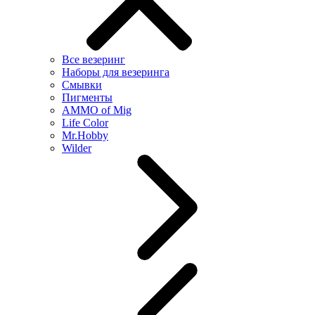
Все везеринг
Наборы для везеринга
Смывки
Пигменты
AMMO of Mig
Life Color
Mr.Hobby
Wilder