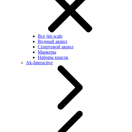
Все jim scale
Водный акрил
Спиртовой акрил
Маркеры
Наборы красок
Ak-Interactive