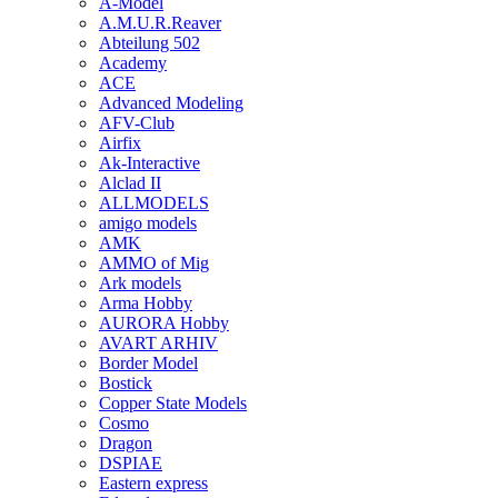
A-Model
A.M.U.R.Reaver
Abteilung 502
Academy
ACE
Advanced Modeling
AFV-Club
Airfix
Ak-Interactive
Alclad II
ALLMODELS
amigo models
AMK
AMMO of Mig
Ark models
Arma Hobby
AURORA Hobby
AVART ARHIV
Border Model
Bostick
Copper State Models
Cosmo
Dragon
DSPIAE
Eastern express