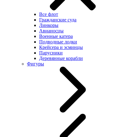
Все флот
Гражданские суда
Линкоры
Авианосцы
Военные катера
Подводные лодки
Крейсера и эсминцы
Парусники
Деревянные корабли
Фигуры