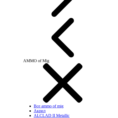
AMMO of Mig
Все ammo of mig
Акрил
ALCLAD II Metallic