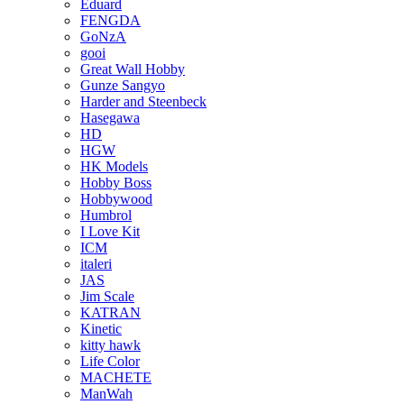
Eduard
FENGDA
GoNzA
gooi
Great Wall Hobby
Gunze Sangyo
Harder and Steenbeck
Hasegawa
HD
HGW
HK Models
Hobby Boss
Hobbywood
Humbrol
I Love Kit
ICM
italeri
JAS
Jim Scale
KATRAN
Kinetic
kitty hawk
Life Color
MACHETE
ManWah