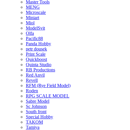
Master Tools
MENG
Microscale
Miniart
Miol
ModelSvit
Olfa
Pacific88
Panda Hobby
petr dousek
Print Scale
Quickboost
Quinta Studio
RB Productions
Red Anvil
Revell
RFM (Rye Field Model)
Roden
RPG SCALE MODEL
Sabre Model
Sc Johnson
South front
Special Hobby
TAKOM
Tamiya