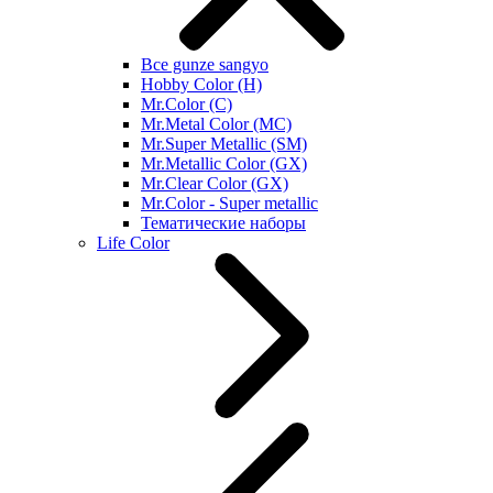
Все gunze sangyo
Hobby Color (H)
Mr.Color (C)
Mr.Metal Color (MC)
Mr.Super Metallic (SM)
Mr.Metallic Color (GX)
Mr.Clear Color (GX)
Mr.Color - Super metallic
Тематические наборы
Life Color