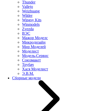
Thunder
Vallejo
Weizhuang
Wilder
Wingsy Kits
Winmodels
Zvezda
ВЭС
Мажор Моделс
Микродизайн
Мир Моделей
Моделист
Модель-Сервис
Союзмакет
Трубач
Хася Моделист
Э.В.М.
Сборные модели