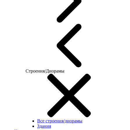
Строения/Диорамы
Все строения/диорамы
Здания