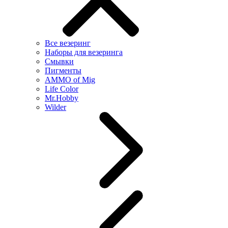
Все везеринг
Наборы для везеринга
Смывки
Пигменты
AMMO of Mig
Life Color
Mr.Hobby
Wilder