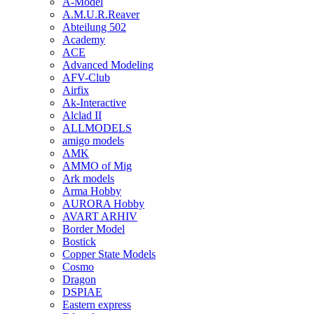
A-Model
A.M.U.R.Reaver
Abteilung 502
Academy
ACE
Advanced Modeling
AFV-Club
Airfix
Ak-Interactive
Alclad II
ALLMODELS
amigo models
AMK
AMMO of Mig
Ark models
Arma Hobby
AURORA Hobby
AVART ARHIV
Border Model
Bostick
Copper State Models
Cosmo
Dragon
DSPIAE
Eastern express