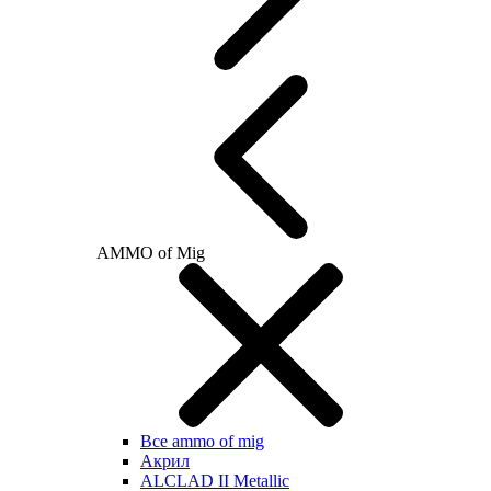
AMMO of Mig
Все ammo of mig
Акрил
ALCLAD II Metallic