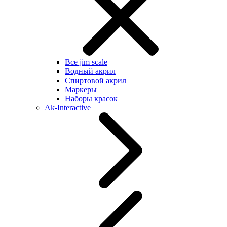
Все jim scale
Водный акрил
Спиртовой акрил
Маркеры
Наборы красок
Ak-Interactive