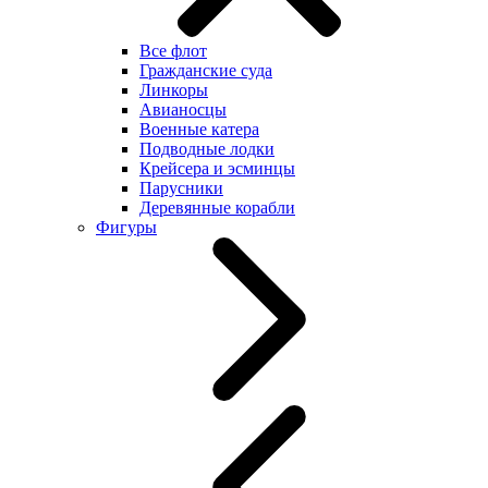
Все флот
Гражданские суда
Линкоры
Авианосцы
Военные катера
Подводные лодки
Крейсера и эсминцы
Парусники
Деревянные корабли
Фигуры