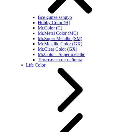
Все gunze sangyo
Hobby Color (H)
Mr.Color (C)
Mr.Metal Color (MC)
Mr.Super Metallic (SM)
Mr.Metallic Color (GX)
Mr.Clear Color (GX)
Mr.Color - Super metallic
Тематические наборы
Life Color