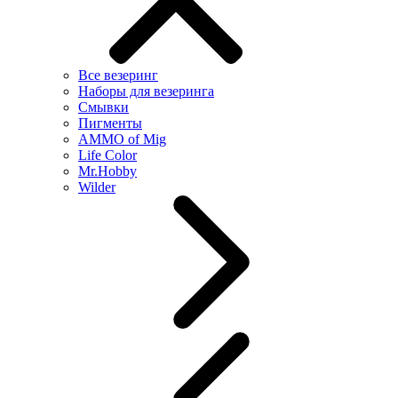
Все везеринг
Наборы для везеринга
Смывки
Пигменты
AMMO of Mig
Life Color
Mr.Hobby
Wilder