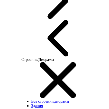
Строения/Диорамы
Все строения/диорамы
Здания