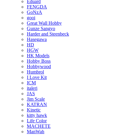
Eduard
FENGDA
GoNzA
gooi
Great Wall Hobby
Gunze Sangyo
Harder and Steenbeck
Hasegawa
HD
HGW
HK Models
Hobby Boss
Hobbywood
Humbrol
I Love Kit
ICM
italeri
JAS
Jim Scale
KATRAN
Kinetic
kitty hawk
Life Color
MACHETE
ManWah