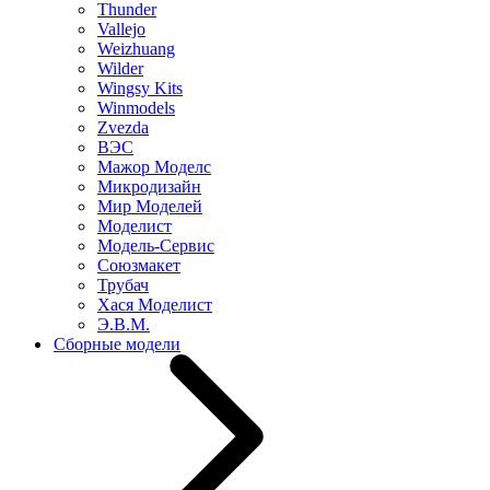
Thunder
Vallejo
Weizhuang
Wilder
Wingsy Kits
Winmodels
Zvezda
ВЭС
Мажор Моделс
Микродизайн
Мир Моделей
Моделист
Модель-Сервис
Союзмакет
Трубач
Хася Моделист
Э.В.М.
Сборные модели