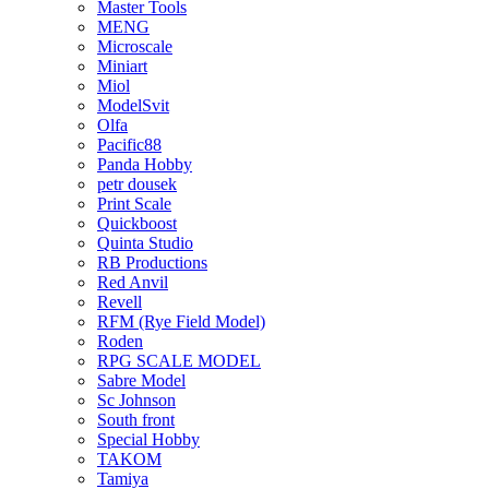
Master Tools
MENG
Microscale
Miniart
Miol
ModelSvit
Olfa
Pacific88
Panda Hobby
petr dousek
Print Scale
Quickboost
Quinta Studio
RB Productions
Red Anvil
Revell
RFM (Rye Field Model)
Roden
RPG SCALE MODEL
Sabre Model
Sc Johnson
South front
Special Hobby
TAKOM
Tamiya