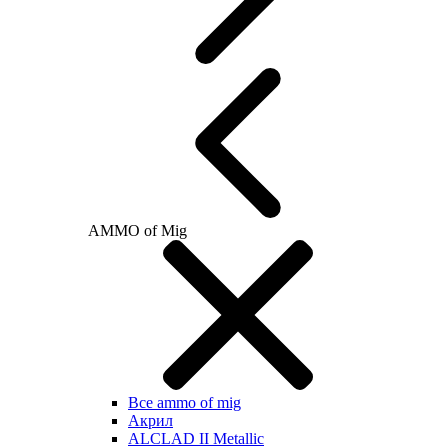
AMMO of Mig
Все ammo of mig
Акрил
ALCLAD II Metallic