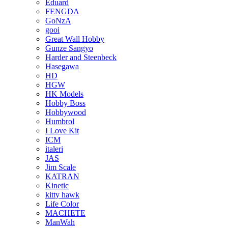
Eduard
FENGDA
GoNzA
gooi
Great Wall Hobby
Gunze Sangyo
Harder and Steenbeck
Hasegawa
HD
HGW
HK Models
Hobby Boss
Hobbywood
Humbrol
I Love Kit
ICM
italeri
JAS
Jim Scale
KATRAN
Kinetic
kitty hawk
Life Color
MACHETE
ManWah