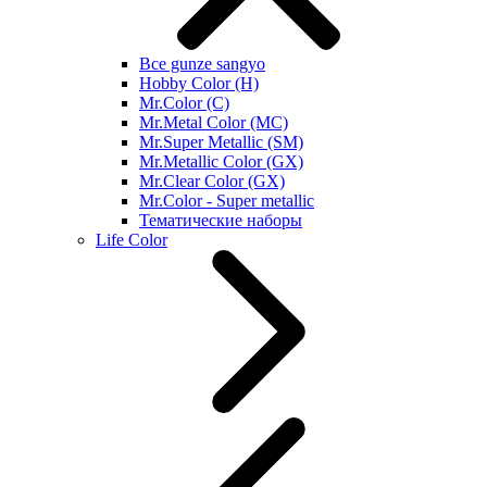
Все gunze sangyo
Hobby Color (H)
Mr.Color (C)
Mr.Metal Color (MC)
Mr.Super Metallic (SM)
Mr.Metallic Color (GX)
Mr.Clear Color (GX)
Mr.Color - Super metallic
Тематические наборы
Life Color