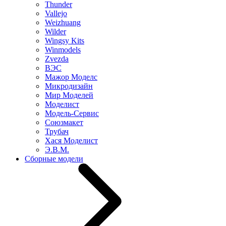
Thunder
Vallejo
Weizhuang
Wilder
Wingsy Kits
Winmodels
Zvezda
ВЭС
Мажор Моделс
Микродизайн
Мир Моделей
Моделист
Модель-Сервис
Союзмакет
Трубач
Хася Моделист
Э.В.М.
Сборные модели