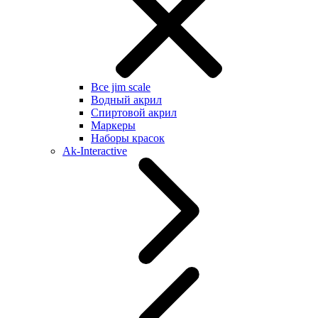
Все jim scale
Водный акрил
Спиртовой акрил
Маркеры
Наборы красок
Ak-Interactive