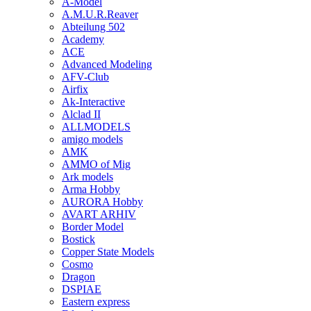
A-Model
A.M.U.R.Reaver
Abteilung 502
Academy
ACE
Advanced Modeling
AFV-Club
Airfix
Ak-Interactive
Alclad II
ALLMODELS
amigo models
AMK
AMMO of Mig
Ark models
Arma Hobby
AURORA Hobby
AVART ARHIV
Border Model
Bostick
Copper State Models
Cosmo
Dragon
DSPIAE
Eastern express