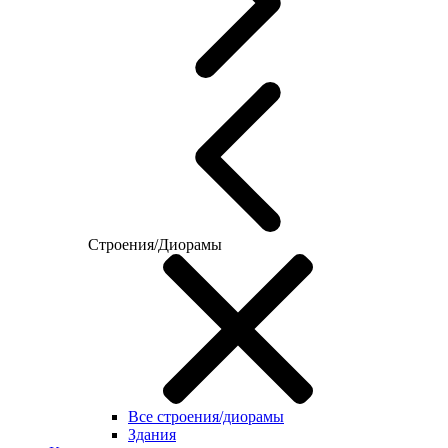
Строения/Диорамы
Все строения/диорамы
Здания