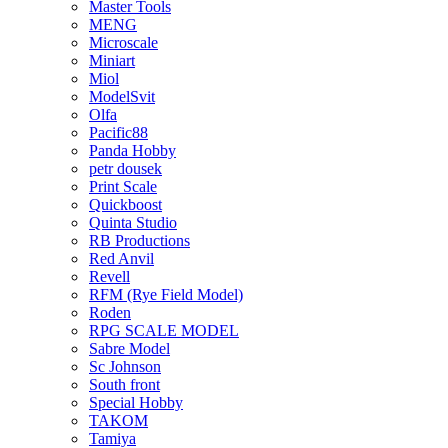
Master Tools
MENG
Microscale
Miniart
Miol
ModelSvit
Olfa
Pacific88
Panda Hobby
petr dousek
Print Scale
Quickboost
Quinta Studio
RB Productions
Red Anvil
Revell
RFM (Rye Field Model)
Roden
RPG SCALE MODEL
Sabre Model
Sc Johnson
South front
Special Hobby
TAKOM
Tamiya