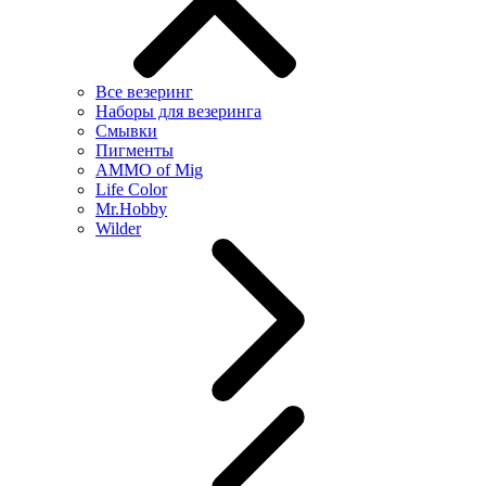
Все везеринг
Наборы для везеринга
Смывки
Пигменты
AMMO of Mig
Life Color
Mr.Hobby
Wilder