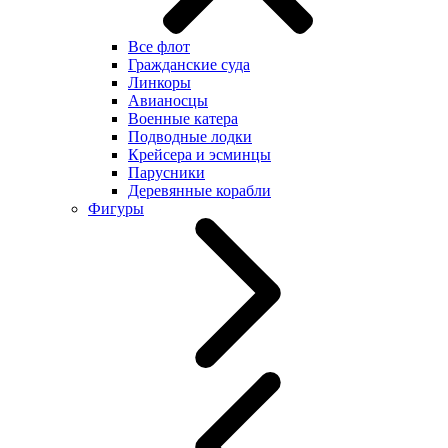
Все флот
Гражданские суда
Линкоры
Авианосцы
Военные катера
Подводные лодки
Крейсера и эсминцы
Парусники
Деревянные корабли
Фигуры