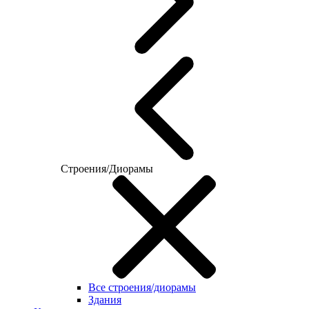
Строения/Диорамы
Все строения/диорамы
Здания