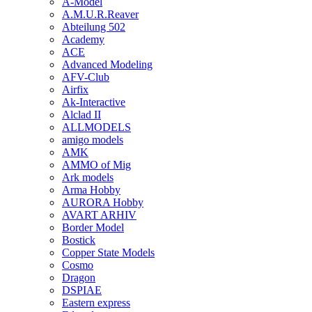
A-Model
A.M.U.R.Reaver
Abteilung 502
Academy
ACE
Advanced Modeling
AFV-Club
Airfix
Ak-Interactive
Alclad II
ALLMODELS
amigo models
AMK
AMMO of Mig
Ark models
Arma Hobby
AURORA Hobby
AVART ARHIV
Border Model
Bostick
Copper State Models
Cosmo
Dragon
DSPIAE
Eastern express