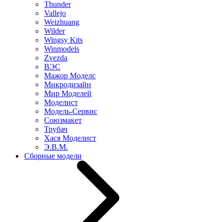
Thunder
Vallejo
Weizhuang
Wilder
Wingsy Kits
Winmodels
Zvezda
ВЭС
Мажор Моделс
Микродизайн
Мир Моделей
Моделист
Модель-Сервис
Союзмакет
Трубач
Хася Моделист
Э.В.М.
Сборные модели