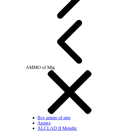
AMMO of Mig
Все ammo of mig
Акрил
ALCLAD II Metallic