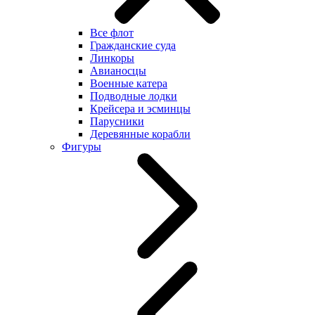
Все флот
Гражданские суда
Линкоры
Авианосцы
Военные катера
Подводные лодки
Крейсера и эсминцы
Парусники
Деревянные корабли
Фигуры