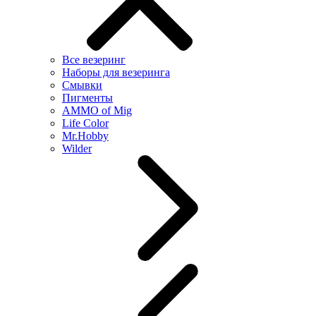
Все везеринг
Наборы для везеринга
Смывки
Пигменты
AMMO of Mig
Life Color
Mr.Hobby
Wilder