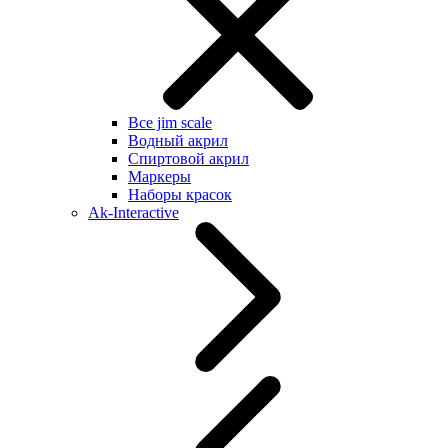
Все jim scale
Водный акрил
Спиртовой акрил
Маркеры
Наборы красок
Ak-Interactive