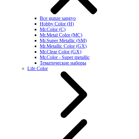
Все gunze sangyo
Hobby Color (H)
Mr.Color (C)
Mr.Metal Color (MC)
Mr.Super Metallic (SM)
Mr.Metallic Color (GX)
Mr.Clear Color (GX)
Mr.Color - Super metallic
Тематические наборы
Life Color