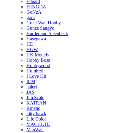
Eduard
FENGDA
GoNzA
gooi
Great Wall Hobby
Gunze Sangyo
Harder and Steenbeck
Hasegawa
HD
HGW
HK Models
Hobby Boss
Hobbywood
Humbrol
I Love Kit
ICM
italeri
JAS
Jim Scale
KATRAN
Kinetic
kitty hawk
Life Color
MACHETE
ManWah