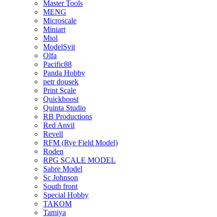
Master Tools
MENG
Microscale
Miniart
Miol
ModelSvit
Olfa
Pacific88
Panda Hobby
petr dousek
Print Scale
Quickboost
Quinta Studio
RB Productions
Red Anvil
Revell
RFM (Rye Field Model)
Roden
RPG SCALE MODEL
Sabre Model
Sc Johnson
South front
Special Hobby
TAKOM
Tamiya