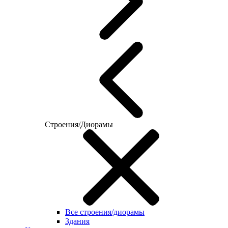
Строения/Диорамы
Все строения/диорамы
Здания