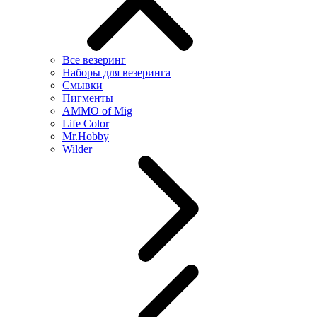
Все везеринг
Наборы для везеринга
Смывки
Пигменты
AMMO of Mig
Life Color
Mr.Hobby
Wilder