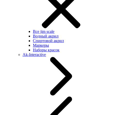
Все jim scale
Водный акрил
Спиртовой акрил
Маркеры
Наборы красок
Ak-Interactive