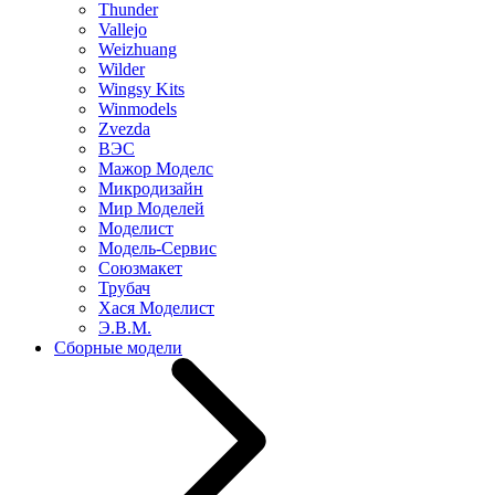
Thunder
Vallejo
Weizhuang
Wilder
Wingsy Kits
Winmodels
Zvezda
ВЭС
Мажор Моделс
Микродизайн
Мир Моделей
Моделист
Модель-Сервис
Союзмакет
Трубач
Хася Моделист
Э.В.М.
Сборные модели