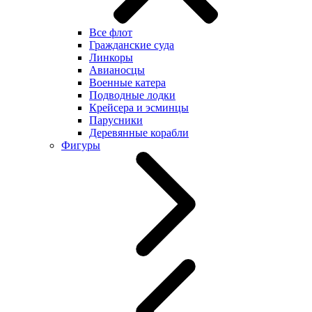
Все флот
Гражданские суда
Линкоры
Авианосцы
Военные катера
Подводные лодки
Крейсера и эсминцы
Парусники
Деревянные корабли
Фигуры