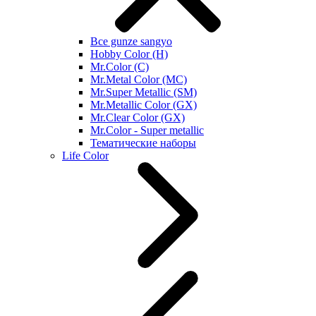
Все gunze sangyo
Hobby Color (H)
Mr.Color (C)
Mr.Metal Color (MC)
Mr.Super Metallic (SM)
Mr.Metallic Color (GX)
Mr.Clear Color (GX)
Mr.Color - Super metallic
Тематические наборы
Life Color