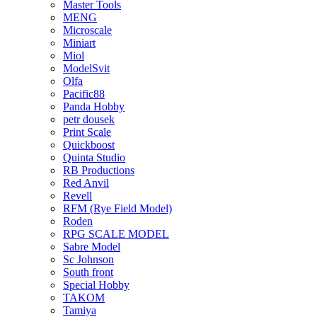
Master Tools
MENG
Microscale
Miniart
Miol
ModelSvit
Olfa
Pacific88
Panda Hobby
petr dousek
Print Scale
Quickboost
Quinta Studio
RB Productions
Red Anvil
Revell
RFM (Rye Field Model)
Roden
RPG SCALE MODEL
Sabre Model
Sc Johnson
South front
Special Hobby
TAKOM
Tamiya