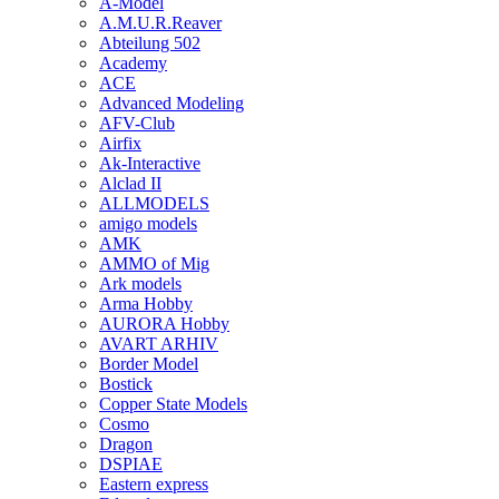
A-Model
A.M.U.R.Reaver
Abteilung 502
Academy
ACE
Advanced Modeling
AFV-Club
Airfix
Ak-Interactive
Alclad II
ALLMODELS
amigo models
AMK
AMMO of Mig
Ark models
Arma Hobby
AURORA Hobby
AVART ARHIV
Border Model
Bostick
Copper State Models
Cosmo
Dragon
DSPIAE
Eastern express