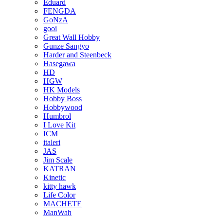
Eduard
FENGDA
GoNzA
gooi
Great Wall Hobby
Gunze Sangyo
Harder and Steenbeck
Hasegawa
HD
HGW
HK Models
Hobby Boss
Hobbywood
Humbrol
I Love Kit
ICM
italeri
JAS
Jim Scale
KATRAN
Kinetic
kitty hawk
Life Color
MACHETE
ManWah