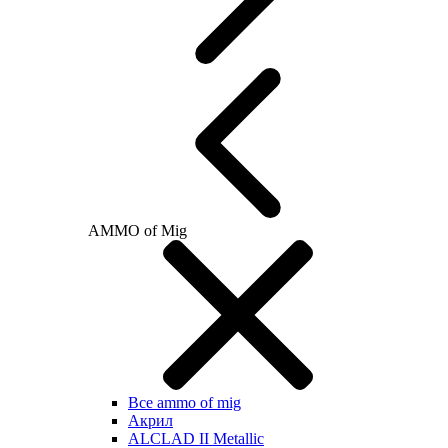
AMMO of Mig
Все ammo of mig
Акрил
ALCLAD II Metallic