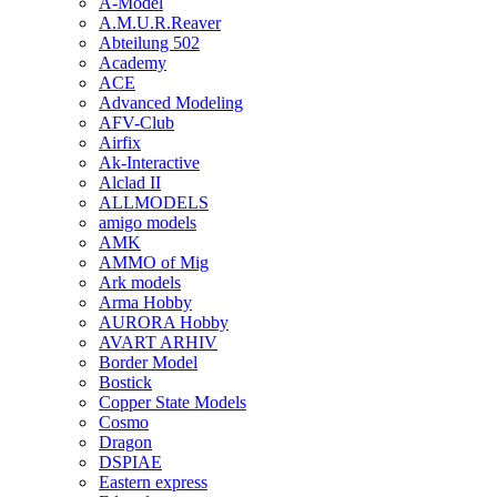
A-Model
A.M.U.R.Reaver
Abteilung 502
Academy
ACE
Advanced Modeling
AFV-Club
Airfix
Ak-Interactive
Alclad II
ALLMODELS
amigo models
AMK
AMMO of Mig
Ark models
Arma Hobby
AURORA Hobby
AVART ARHIV
Border Model
Bostick
Copper State Models
Cosmo
Dragon
DSPIAE
Eastern express