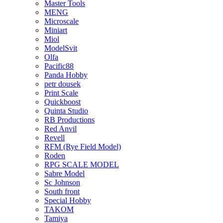
Master Tools
MENG
Microscale
Miniart
Miol
ModelSvit
Olfa
Pacific88
Panda Hobby
petr dousek
Print Scale
Quickboost
Quinta Studio
RB Productions
Red Anvil
Revell
RFM (Rye Field Model)
Roden
RPG SCALE MODEL
Sabre Model
Sc Johnson
South front
Special Hobby
TAKOM
Tamiya