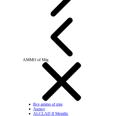
AMMO of Mig
Все ammo of mig
Акрил
ALCLAD II Metallic