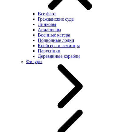
Все флот
Гражданские суда
Линкоры
Авианосцы
Военные катера
Подводные лодки
Крейсера и эсминцы
Парусники
Деревянные корабли
Фигуры