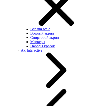
Все jim scale
Водный акрил
Спиртовой акрил
Маркеры
Наборы красок
Ak-Interactive