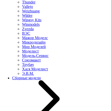
Thunder
Vallejo
Weizhuang
Wilder
Wingsy Kits
Winmodels
Zvezda
ВЭС
Мажор Моделс
Микродизайн
Мир Моделей
Моделист
Модель-Сервис
Союзмакет
Трубач
Хася Моделист
Э.В.М.
Сборные модели