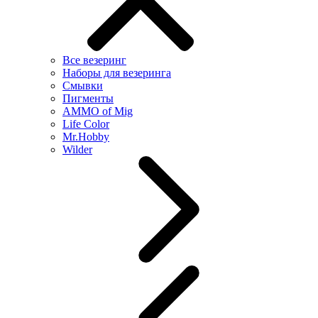
Все везеринг
Наборы для везеринга
Смывки
Пигменты
AMMO of Mig
Life Color
Mr.Hobby
Wilder