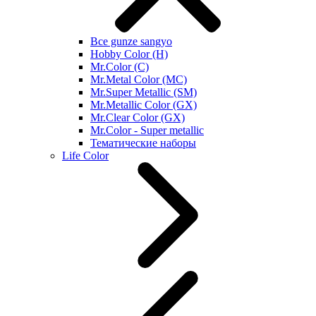
Все gunze sangyo
Hobby Color (H)
Mr.Color (C)
Mr.Metal Color (MC)
Mr.Super Metallic (SM)
Mr.Metallic Color (GX)
Mr.Clear Color (GX)
Mr.Color - Super metallic
Тематические наборы
Life Color