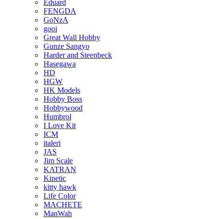
Eduard
FENGDA
GoNzA
gooi
Great Wall Hobby
Gunze Sangyo
Harder and Steenbeck
Hasegawa
HD
HGW
HK Models
Hobby Boss
Hobbywood
Humbrol
I Love Kit
ICM
italeri
JAS
Jim Scale
KATRAN
Kinetic
kitty hawk
Life Color
MACHETE
ManWah