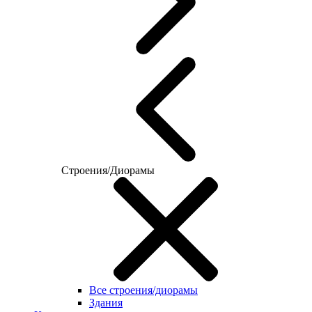
Строения/Диорамы
Все строения/диорамы
Здания