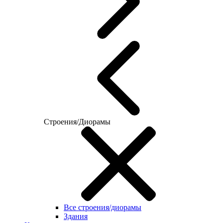
Строения/Диорамы
Все строения/диорамы
Здания