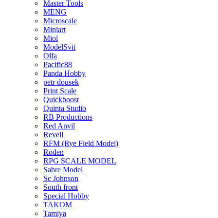
Master Tools
MENG
Microscale
Miniart
Miol
ModelSvit
Olfa
Pacific88
Panda Hobby
petr dousek
Print Scale
Quickboost
Quinta Studio
RB Productions
Red Anvil
Revell
RFM (Rye Field Model)
Roden
RPG SCALE MODEL
Sabre Model
Sc Johnson
South front
Special Hobby
TAKOM
Tamiya