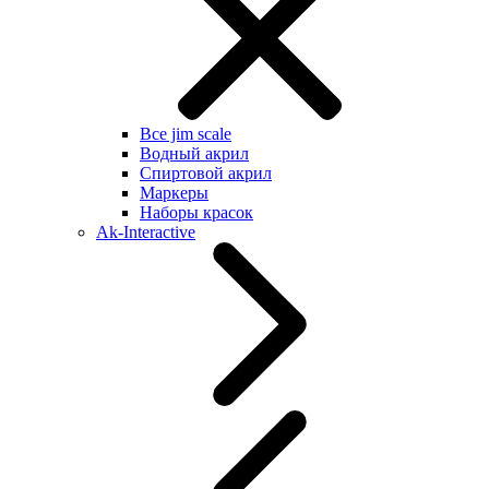
Все jim scale
Водный акрил
Спиртовой акрил
Маркеры
Наборы красок
Ak-Interactive