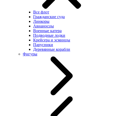
Все флот
Гражданские суда
Линкоры
Авианосцы
Военные катера
Подводные лодки
Крейсера и эсминцы
Парусники
Деревянные корабли
Фигуры