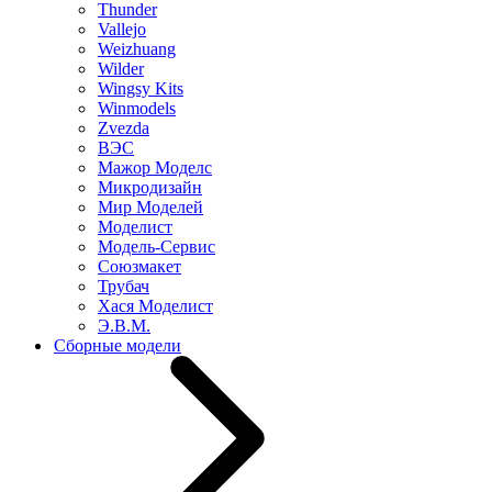
Thunder
Vallejo
Weizhuang
Wilder
Wingsy Kits
Winmodels
Zvezda
ВЭС
Мажор Моделс
Микродизайн
Мир Моделей
Моделист
Модель-Сервис
Союзмакет
Трубач
Хася Моделист
Э.В.М.
Сборные модели