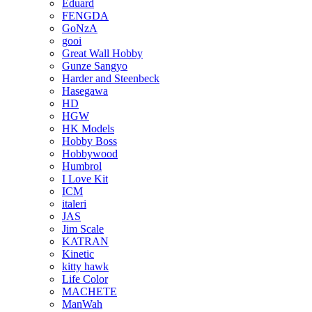
Eduard
FENGDA
GoNzA
gooi
Great Wall Hobby
Gunze Sangyo
Harder and Steenbeck
Hasegawa
HD
HGW
HK Models
Hobby Boss
Hobbywood
Humbrol
I Love Kit
ICM
italeri
JAS
Jim Scale
KATRAN
Kinetic
kitty hawk
Life Color
MACHETE
ManWah