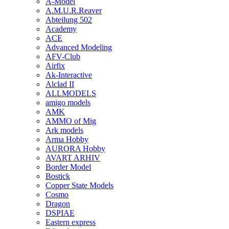
A-Model
A.M.U.R.Reaver
Abteilung 502
Academy
ACE
Advanced Modeling
AFV-Club
Airfix
Ak-Interactive
Alclad II
ALLMODELS
amigo models
AMK
AMMO of Mig
Ark models
Arma Hobby
AURORA Hobby
AVART ARHIV
Border Model
Bostick
Copper State Models
Cosmo
Dragon
DSPIAE
Eastern express