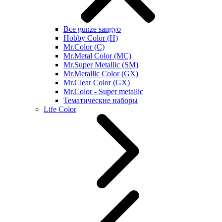
Все gunze sangyo
Hobby Color (H)
Mr.Color (C)
Mr.Metal Color (MC)
Mr.Super Metallic (SM)
Mr.Metallic Color (GX)
Mr.Clear Color (GX)
Mr.Color - Super metallic
Тематические наборы
Life Color