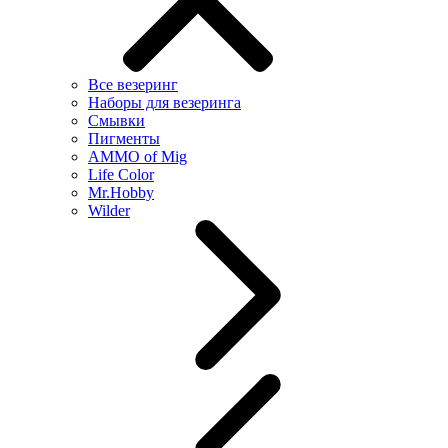
Все везеринг
Наборы для везеринга
Смывки
Пигменты
AMMO of Mig
Life Color
Mr.Hobby
Wilder