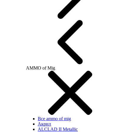
AMMO of Mig
Все ammo of mig
Акрил
ALCLAD II Metallic