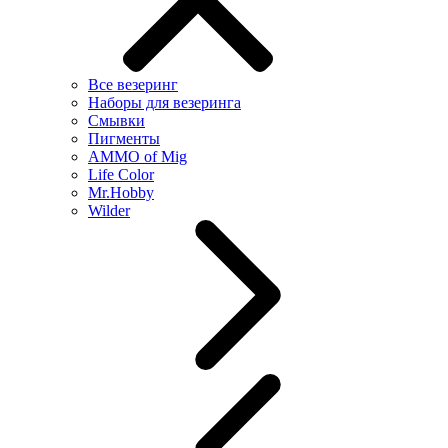
Все везеринг
Наборы для везеринга
Смывки
Пигменты
AMMO of Mig
Life Color
Mr.Hobby
Wilder