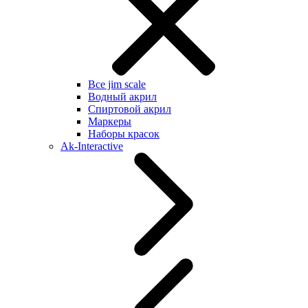
Все jim scale
Водный акрил
Спиртовой акрил
Маркеры
Наборы красок
Ak-Interactive