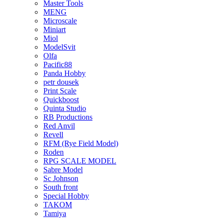
Master Tools
MENG
Microscale
Miniart
Miol
ModelSvit
Olfa
Pacific88
Panda Hobby
petr dousek
Print Scale
Quickboost
Quinta Studio
RB Productions
Red Anvil
Revell
RFM (Rye Field Model)
Roden
RPG SCALE MODEL
Sabre Model
Sc Johnson
South front
Special Hobby
TAKOM
Tamiya