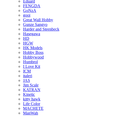
Eduard
FENGDA
GoNzA
gooi
Great Wall Hobby
Gunze Sangyo
Harder and Steenbeck
Hasegawa
HD
HGW
HK Models
Hobby Boss
Hobbywood
Humbrol
I Love Kit
ICM
italeri
JAS
Jim Scale
KATRAN
Kinetic
kitty hawk
Life Color
MACHETE
ManWah