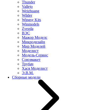
Thunder
Vallejo
Weizhuang
Wilder
Wingsy Kits
Winmodels
Zvezda
ВЭС
Мажор Моделс
Микродизайн
Мир Моделей
Моделист
Модель-Сервис
Союзмакет
Трубач
Хася Моделист
Э.В.М.
Сборные модели