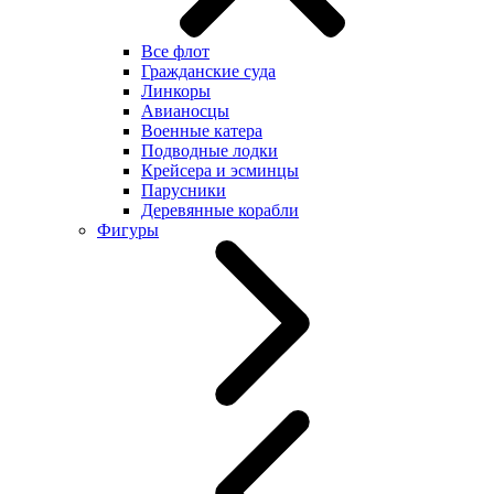
Все флот
Гражданские суда
Линкоры
Авианосцы
Военные катера
Подводные лодки
Крейсера и эсминцы
Парусники
Деревянные корабли
Фигуры