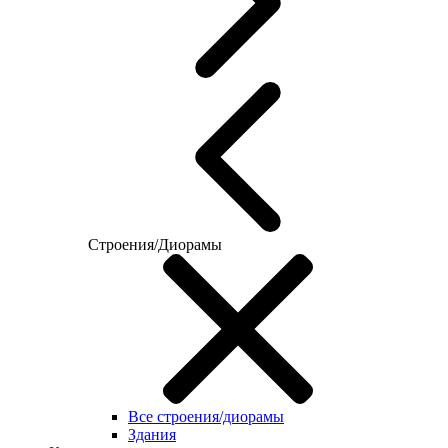
Строения/Диорамы
Все строения/диорамы
Здания