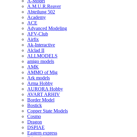
A-Model
A.M.U.R.Reaver
Abteilung 502
Academy
ACE
Advanced Modeling
AFV-Club
Airfix
Ak-Interactive
Alclad II
ALLMODELS
amigo models
AMK
AMMO of Mig
Ark models
Arma Hobby
AURORA Hobby
AVART ARHIV
Border Model
Bostick
Copper State Models
Cosmo
Dragon
DSPIAE
Eastern express