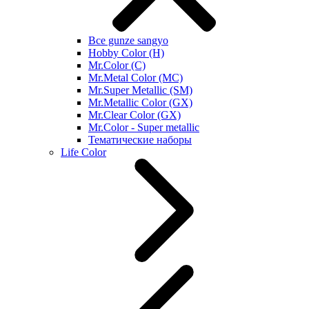
Все gunze sangyo
Hobby Color (H)
Mr.Color (C)
Mr.Metal Color (MC)
Mr.Super Metallic (SM)
Mr.Metallic Color (GX)
Mr.Clear Color (GX)
Mr.Color - Super metallic
Тематические наборы
Life Color