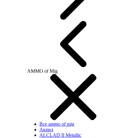
AMMO of Mig
Все ammo of mig
Акрил
ALCLAD II Metallic