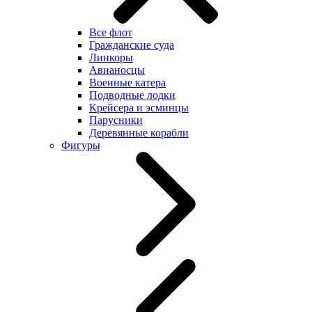
Все флот
Гражданские суда
Линкоры
Авианосцы
Военные катера
Подводные лодки
Крейсера и эсминцы
Парусники
Деревянные корабли
Фигуры