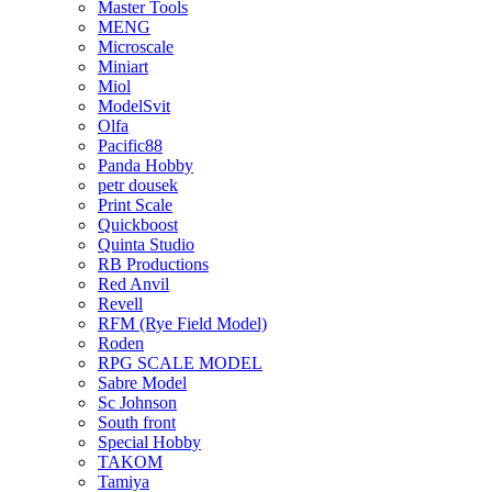
Master Tools
MENG
Microscale
Miniart
Miol
ModelSvit
Olfa
Pacific88
Panda Hobby
petr dousek
Print Scale
Quickboost
Quinta Studio
RB Productions
Red Anvil
Revell
RFM (Rye Field Model)
Roden
RPG SCALE MODEL
Sabre Model
Sc Johnson
South front
Special Hobby
TAKOM
Tamiya