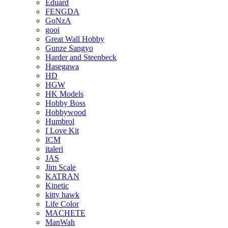
Eduard
FENGDA
GoNzA
gooi
Great Wall Hobby
Gunze Sangyo
Harder and Steenbeck
Hasegawa
HD
HGW
HK Models
Hobby Boss
Hobbywood
Humbrol
I Love Kit
ICM
italeri
JAS
Jim Scale
KATRAN
Kinetic
kitty hawk
Life Color
MACHETE
ManWah