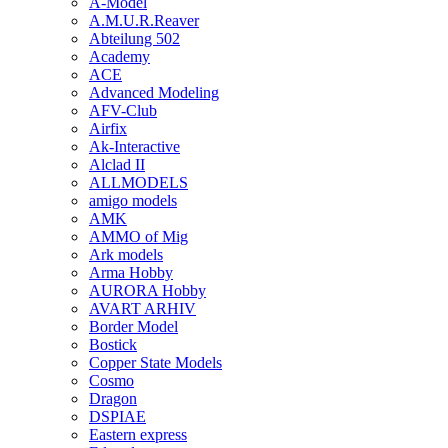
A-Model
A.M.U.R.Reaver
Abteilung 502
Academy
ACE
Advanced Modeling
AFV-Club
Airfix
Ak-Interactive
Alclad II
ALLMODELS
amigo models
AMK
AMMO of Mig
Ark models
Arma Hobby
AURORA Hobby
AVART ARHIV
Border Model
Bostick
Copper State Models
Cosmo
Dragon
DSPIAE
Eastern express