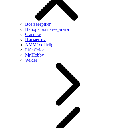
Все везеринг
Наборы для везеринга
Смывки
Пигменты
AMMO of Mig
Life Color
Mr.Hobby
Wilder