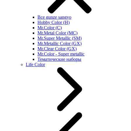
Все gunze sangyo
Hobby Color (H)
Mr.Color (C)
Mr.Metal Color (MC)
Mr.Super Metallic (SM)
Mr.Metallic Color (GX)
Mr.Clear Color (GX)
Mr.Color - Super metallic
Тематические наборы
Life Color