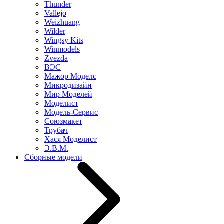
Thunder
Vallejo
Weizhuang
Wilder
Wingsy Kits
Winmodels
Zvezda
ВЭС
Мажор Моделс
Микродизайн
Мир Моделей
Моделист
Модель-Сервис
Союзмакет
Трубач
Хася Моделист
Э.В.М.
Сборные модели