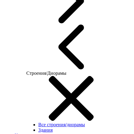
Строения/Диорамы
Все строения/диорамы
Здания