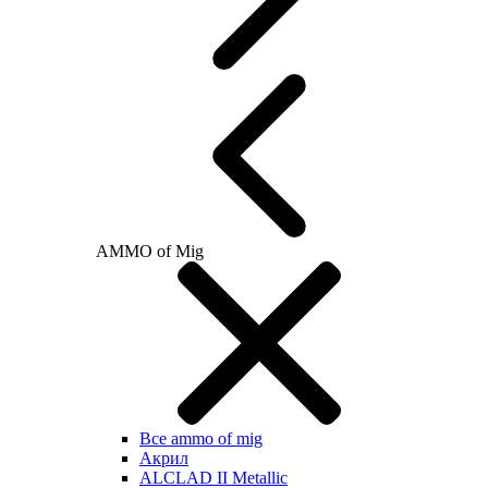
AMMO of Mig
Все ammo of mig
Акрил
ALCLAD II Metallic