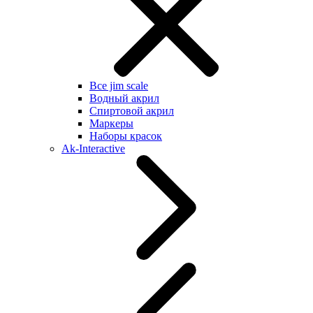
Все jim scale
Водный акрил
Спиртовой акрил
Маркеры
Наборы красок
Ak-Interactive