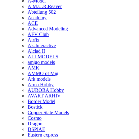
A-Model
A.M.U.R.Reaver
Abteilung 502
Academy
ACE
Advanced Modeling
AFV-Club
Airfix
Ak-Interactive
Alclad II
ALLMODELS
amigo models
AMK
AMMO of Mig
Ark models
Arma Hobby
AURORA Hobby
AVART ARHIV
Border Model
Bostick
Copper State Models
Cosmo
Dragon
DSPIAE
Eastern express