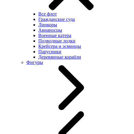
Все флот
Гражданские суда
Линкоры
Авианосцы
Военные катера
Подводные лодки
Крейсера и эсминцы
Парусники
Деревянные корабли
Фигуры