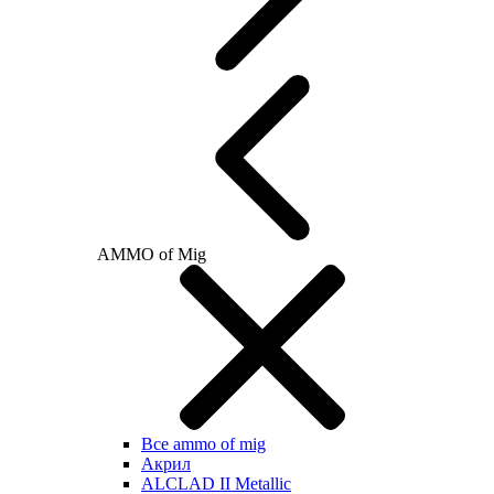
AMMO of Mig
Все ammo of mig
Акрил
ALCLAD II Metallic