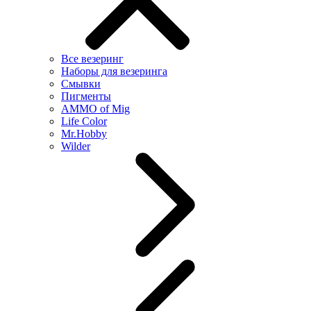
Все везеринг
Наборы для везеринга
Смывки
Пигменты
AMMO of Mig
Life Color
Mr.Hobby
Wilder