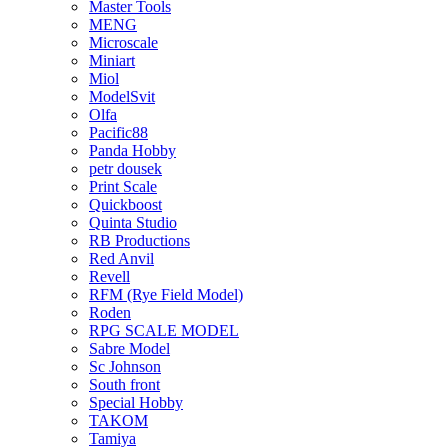
Master Tools
MENG
Microscale
Miniart
Miol
ModelSvit
Olfa
Pacific88
Panda Hobby
petr dousek
Print Scale
Quickboost
Quinta Studio
RB Productions
Red Anvil
Revell
RFM (Rye Field Model)
Roden
RPG SCALE MODEL
Sabre Model
Sc Johnson
South front
Special Hobby
TAKOM
Tamiya