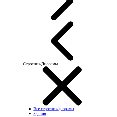
Строения/Диорамы
Все строения/диорамы
Здания