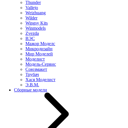
Thunder
Vallejo
Weizhuang
Wilder
Wingsy Kits
Winmodels
Zvezda
ВЭС
Мажор Моделс
Микродизайн
Мир Моделей
Моделист
Модель-Сервис
Союзмакет
Трубач
Хася Моделист
Э.В.М.
Сборные модели