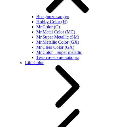
Все gunze sangyo
Hobby Color (H)
Mr.Color (C)
Mr.Metal Color (MC)
Mr.Super Metallic (SM)
Mr.Metallic Color (GX)
Mr.Clear Color (GX)
Mr.Color - Super metallic
Тематические наборы
Life Color