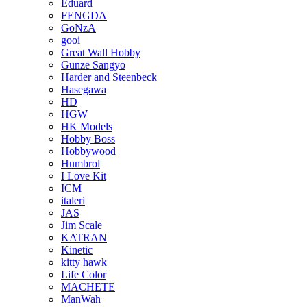
Eduard
FENGDA
GoNzA
gooi
Great Wall Hobby
Gunze Sangyo
Harder and Steenbeck
Hasegawa
HD
HGW
HK Models
Hobby Boss
Hobbywood
Humbrol
I Love Kit
ICM
italeri
JAS
Jim Scale
KATRAN
Kinetic
kitty hawk
Life Color
MACHETE
ManWah