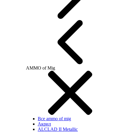
AMMO of Mig
Все ammo of mig
Акрил
ALCLAD II Metallic