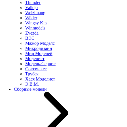
Thunder
Vallejo
Weizhuang
Wilder
Wingsy Kits
Winmodels
Zvezda
ВЭС
Мажор Моделс
Микродизайн
Мир Моделей
Моделист
Модель-Сервис
Союзмакет
Трубач
Хася Моделист
Э.В.М.
Сборные модели