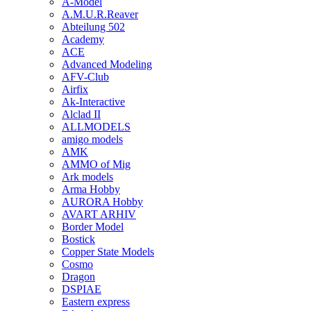
A-Model
A.M.U.R.Reaver
Abteilung 502
Academy
ACE
Advanced Modeling
AFV-Club
Airfix
Ak-Interactive
Alclad II
ALLMODELS
amigo models
AMK
AMMO of Mig
Ark models
Arma Hobby
AURORA Hobby
AVART ARHIV
Border Model
Bostick
Copper State Models
Cosmo
Dragon
DSPIAE
Eastern express