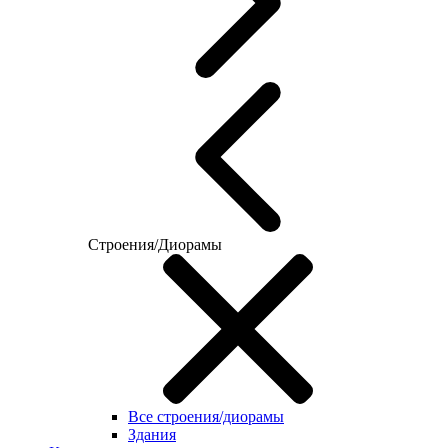
Строения/Диорамы
Все строения/диорамы
Здания