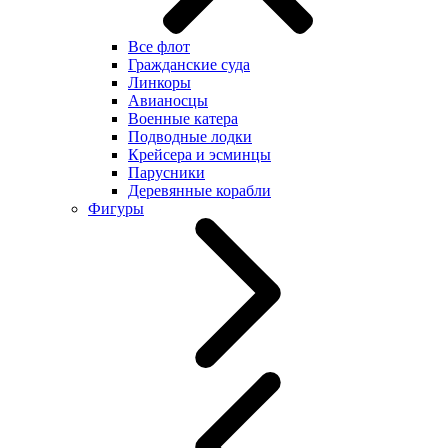
Все флот
Гражданские суда
Линкоры
Авианосцы
Военные катера
Подводные лодки
Крейсера и эсминцы
Парусники
Деревянные корабли
Фигуры