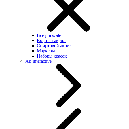
Все jim scale
Водный акрил
Спиртовой акрил
Маркеры
Наборы красок
Ak-Interactive