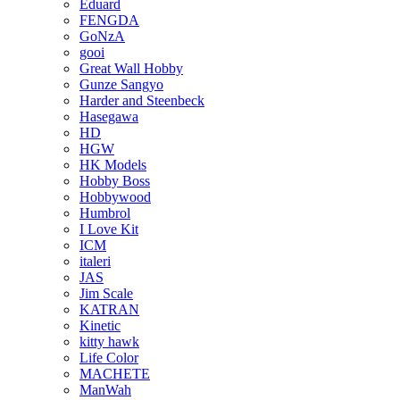
Eduard
FENGDA
GoNzA
gooi
Great Wall Hobby
Gunze Sangyo
Harder and Steenbeck
Hasegawa
HD
HGW
HK Models
Hobby Boss
Hobbywood
Humbrol
I Love Kit
ICM
italeri
JAS
Jim Scale
KATRAN
Kinetic
kitty hawk
Life Color
MACHETE
ManWah