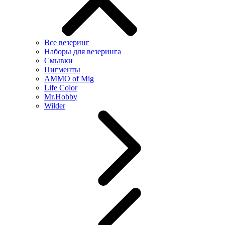
Все везеринг
Наборы для везеринга
Смывки
Пигменты
AMMO of Mig
Life Color
Mr.Hobby
Wilder