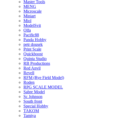
Master Tools
MENG
Microscale
Miniart
Miol
ModelSvit
Olfa
Pacific88
Panda Hobby
petr dousek
Print Scale
Quickboost
Quinta Studio
RB Productions
Red Anvil
Revell
RFM (Rye Field Model)
Roden
RPG SCALE MODEL
Sabre Model
Sc Johnson
South front
Special Hobby
TAKOM
Tamiya