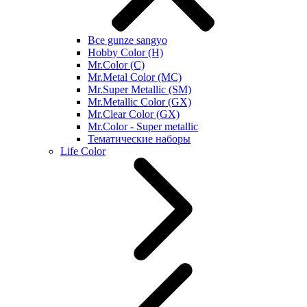
Все gunze sangyo
Hobby Color (H)
Mr.Color (C)
Mr.Metal Color (MC)
Mr.Super Metallic (SM)
Mr.Metallic Color (GX)
Mr.Clear Color (GX)
Mr.Color - Super metallic
Тематические наборы
Life Color