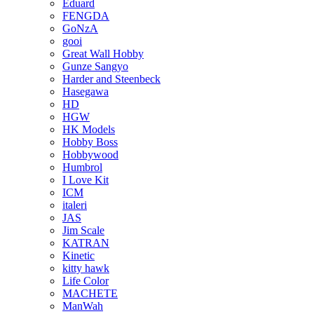
Eduard
FENGDA
GoNzA
gooi
Great Wall Hobby
Gunze Sangyo
Harder and Steenbeck
Hasegawa
HD
HGW
HK Models
Hobby Boss
Hobbywood
Humbrol
I Love Kit
ICM
italeri
JAS
Jim Scale
KATRAN
Kinetic
kitty hawk
Life Color
MACHETE
ManWah