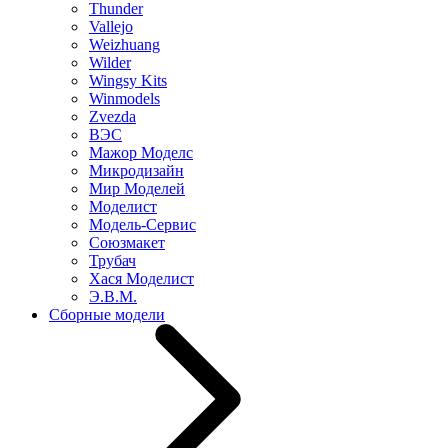
Thunder
Vallejo
Weizhuang
Wilder
Wingsy Kits
Winmodels
Zvezda
ВЭС
Мажор Моделс
Микродизайн
Мир Моделей
Моделист
Модель-Сервис
Союзмакет
Трубач
Хася Моделист
Э.В.М.
Сборные модели