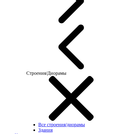
Строения/Диорамы
Все строения/диорамы
Здания