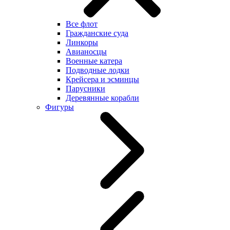
Все флот
Гражданские суда
Линкоры
Авианосцы
Военные катера
Подводные лодки
Крейсера и эсминцы
Парусники
Деревянные корабли
Фигуры