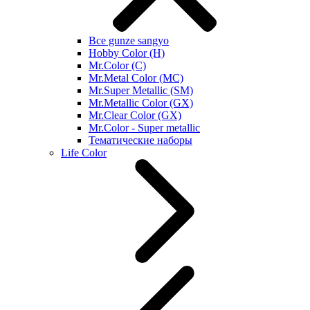
Все gunze sangyo
Hobby Color (H)
Mr.Color (C)
Mr.Metal Color (MC)
Mr.Super Metallic (SM)
Mr.Metallic Color (GX)
Mr.Clear Color (GX)
Mr.Color - Super metallic
Тематические наборы
Life Color