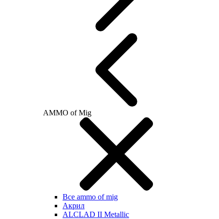
AMMO of Mig
Все ammo of mig
Акрил
ALCLAD II Metallic