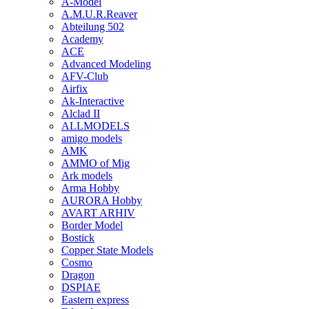
A-Model
A.M.U.R.Reaver
Abteilung 502
Academy
ACE
Advanced Modeling
AFV-Club
Airfix
Ak-Interactive
Alclad II
ALLMODELS
amigo models
AMK
AMMO of Mig
Ark models
Arma Hobby
AURORA Hobby
AVART ARHIV
Border Model
Bostick
Copper State Models
Cosmo
Dragon
DSPIAE
Eastern express