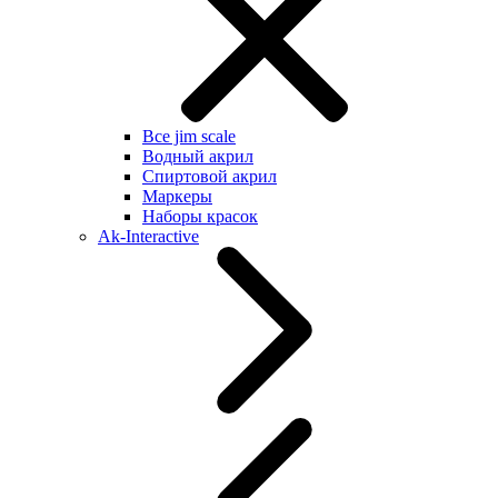
Все jim scale
Водный акрил
Спиртовой акрил
Маркеры
Наборы красок
Ak-Interactive