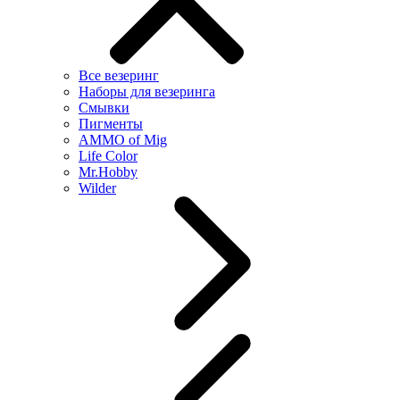
Все везеринг
Наборы для везеринга
Смывки
Пигменты
AMMO of Mig
Life Color
Mr.Hobby
Wilder