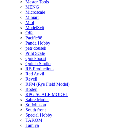
Master Tools
MENG
Microscale
Miniart
Miol
ModelSvit
Olfa
Pacific88
Panda Hobby
petr dousek
Print Scale
Quickboost
Quinta Studio
RB Productions
Red Anvil
Revell
RFM (Rye Field Model)
Roden
RPG SCALE MODEL
Sabre Model
Sc Johnson
South front
Special Hobby
TAKOM
Tamiya