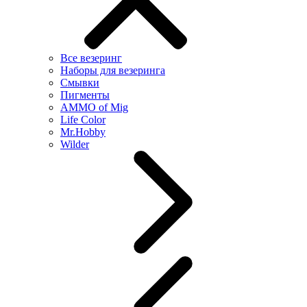
Все везеринг
Наборы для везеринга
Смывки
Пигменты
AMMO of Mig
Life Color
Mr.Hobby
Wilder