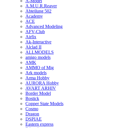
A-Model
A.M.U.R.Reaver
Abteilung 502
Academy
ACE
Advanced Modeling
AFV-Club
Airfix
Ak-Interactive
Alclad II
ALLMODELS
amigo models
AMK
AMMO of Mig
Ark models
Arma Hobby
AURORA Hobby
AVART ARHIV
Border Model
Bostick
Copper State Models
Cosmo
Dragon
DSPIAE
Eastern express