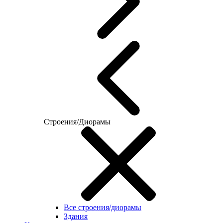
Строения/Диорамы
Все строения/диорамы
Здания