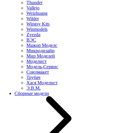
Thunder
Vallejo
Weizhuang
Wilder
Wingsy Kits
Winmodels
Zvezda
ВЭС
Мажор Моделс
Микродизайн
Мир Моделей
Моделист
Модель-Сервис
Союзмакет
Трубач
Хася Моделист
Э.В.М.
Сборные модели