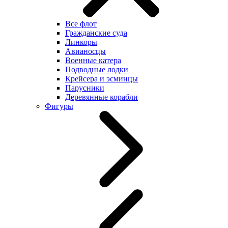
Все флот
Гражданские суда
Линкоры
Авианосцы
Военные катера
Подводные лодки
Крейсера и эсминцы
Парусники
Деревянные корабли
Фигуры