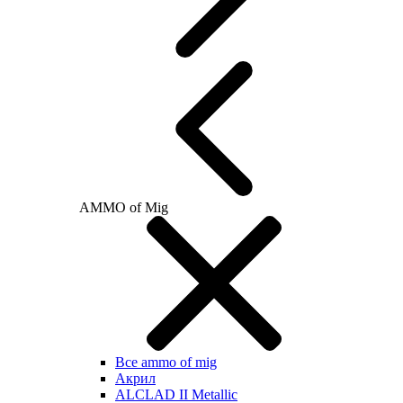
AMMO of Mig
Все ammo of mig
Акрил
ALCLAD II Metallic