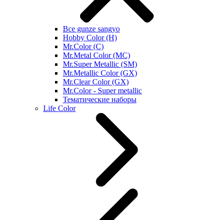
Все gunze sangyo
Hobby Color (H)
Mr.Color (C)
Mr.Metal Color (MC)
Mr.Super Metallic (SM)
Mr.Metallic Color (GX)
Mr.Clear Color (GX)
Mr.Color - Super metallic
Тематические наборы
Life Color