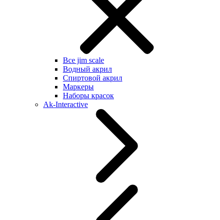
Все jim scale
Водный акрил
Спиртовой акрил
Маркеры
Наборы красок
Ak-Interactive