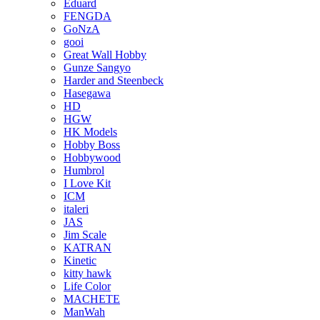
Eduard
FENGDA
GoNzA
gooi
Great Wall Hobby
Gunze Sangyo
Harder and Steenbeck
Hasegawa
HD
HGW
HK Models
Hobby Boss
Hobbywood
Humbrol
I Love Kit
ICM
italeri
JAS
Jim Scale
KATRAN
Kinetic
kitty hawk
Life Color
MACHETE
ManWah