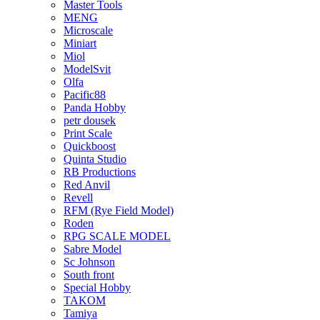
Master Tools
MENG
Microscale
Miniart
Miol
ModelSvit
Olfa
Pacific88
Panda Hobby
petr dousek
Print Scale
Quickboost
Quinta Studio
RB Productions
Red Anvil
Revell
RFM (Rye Field Model)
Roden
RPG SCALE MODEL
Sabre Model
Sc Johnson
South front
Special Hobby
TAKOM
Tamiya