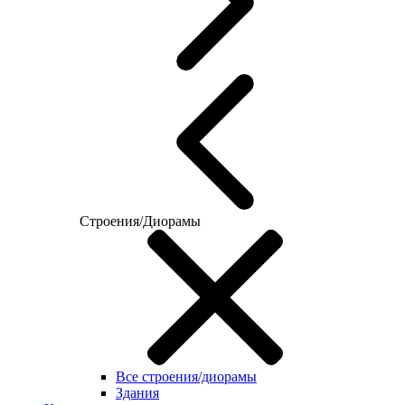
Строения/Диорамы
Все строения/диорамы
Здания