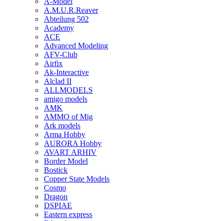
A-Model
A.M.U.R.Reaver
Abteilung 502
Academy
ACE
Advanced Modeling
AFV-Club
Airfix
Ak-Interactive
Alclad II
ALLMODELS
amigo models
AMK
AMMO of Mig
Ark models
Arma Hobby
AURORA Hobby
AVART ARHIV
Border Model
Bostick
Copper State Models
Cosmo
Dragon
DSPIAE
Eastern express