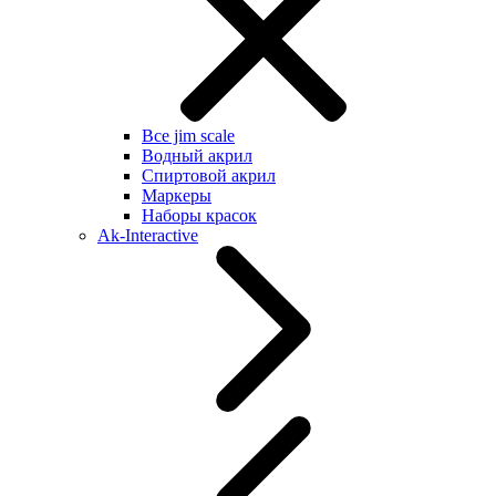
Все jim scale
Водный акрил
Спиртовой акрил
Маркеры
Наборы красок
Ak-Interactive