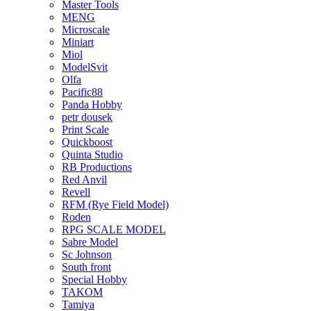
Master Tools
MENG
Microscale
Miniart
Miol
ModelSvit
Olfa
Pacific88
Panda Hobby
petr dousek
Print Scale
Quickboost
Quinta Studio
RB Productions
Red Anvil
Revell
RFM (Rye Field Model)
Roden
RPG SCALE MODEL
Sabre Model
Sc Johnson
South front
Special Hobby
TAKOM
Tamiya