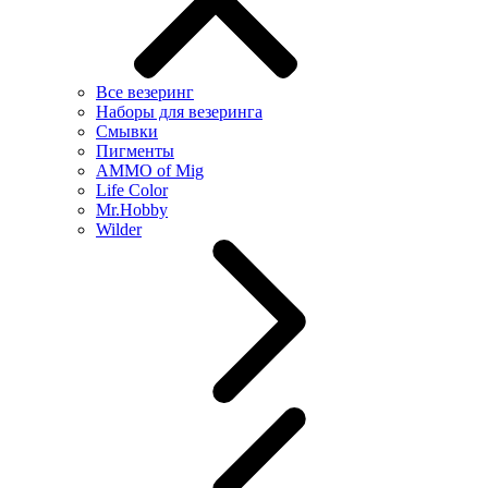
Все везеринг
Наборы для везеринга
Смывки
Пигменты
AMMO of Mig
Life Color
Mr.Hobby
Wilder