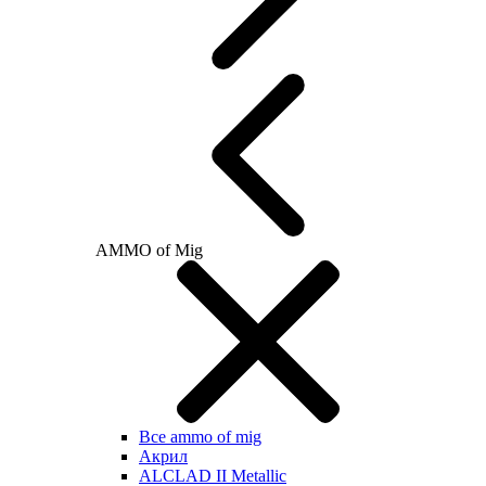
AMMO of Mig
Все ammo of mig
Акрил
ALCLAD II Metallic