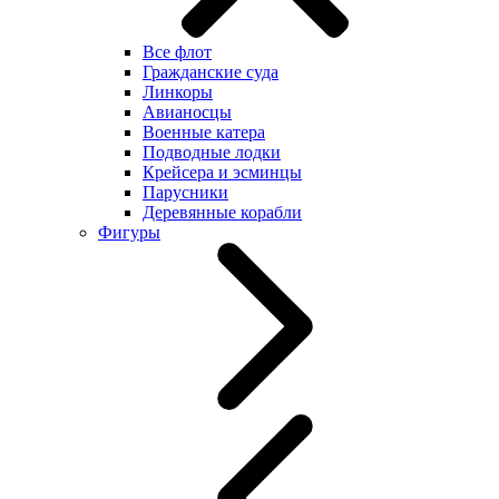
Все флот
Гражданские суда
Линкоры
Авианосцы
Военные катера
Подводные лодки
Крейсера и эсминцы
Парусники
Деревянные корабли
Фигуры