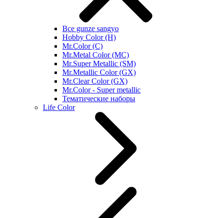
Все gunze sangyo
Hobby Color (H)
Mr.Color (C)
Mr.Metal Color (MC)
Mr.Super Metallic (SM)
Mr.Metallic Color (GX)
Mr.Clear Color (GX)
Mr.Color - Super metallic
Тематические наборы
Life Color