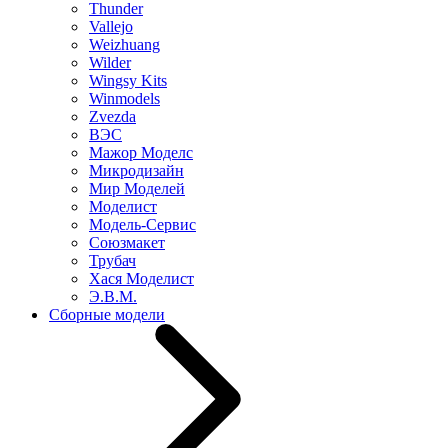
Thunder
Vallejo
Weizhuang
Wilder
Wingsy Kits
Winmodels
Zvezda
ВЭС
Мажор Моделс
Микродизайн
Мир Моделей
Моделист
Модель-Сервис
Союзмакет
Трубач
Хася Моделист
Э.В.М.
Сборные модели