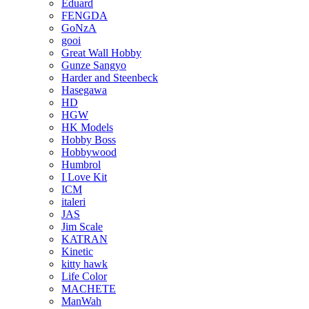
Eduard
FENGDA
GoNzA
gooi
Great Wall Hobby
Gunze Sangyo
Harder and Steenbeck
Hasegawa
HD
HGW
HK Models
Hobby Boss
Hobbywood
Humbrol
I Love Kit
ICM
italeri
JAS
Jim Scale
KATRAN
Kinetic
kitty hawk
Life Color
MACHETE
ManWah