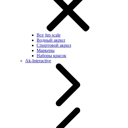
Все jim scale
Водный акрил
Спиртовой акрил
Маркеры
Наборы красок
Ak-Interactive