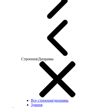
Строения/Диорамы
Все строения/диорамы
Здания