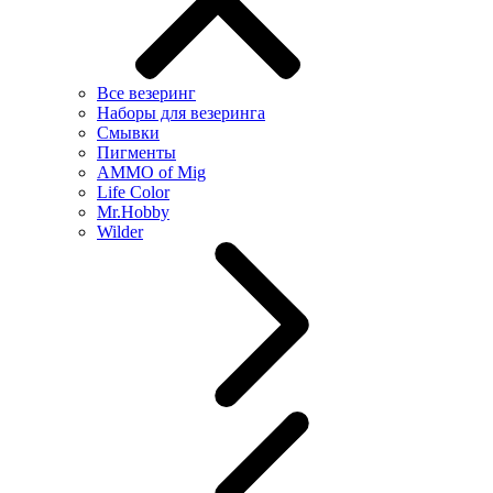
Все везеринг
Наборы для везеринга
Смывки
Пигменты
AMMO of Mig
Life Color
Mr.Hobby
Wilder