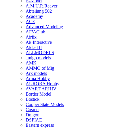
A-Model
A.M.U.R.Reaver
Abteilung 502
Academy
ACE
Advanced Modeling
AFV-Club
Airfix
Ak-Interactive
Alclad II
ALLMODELS
amigo models
AMK
AMMO of Mig
Ark models
Arma Hobby
AURORA Hobby
AVART ARHIV
Border Model
Bostick
Copper State Models
Cosmo
Dragon
DSPIAE
Eastern express