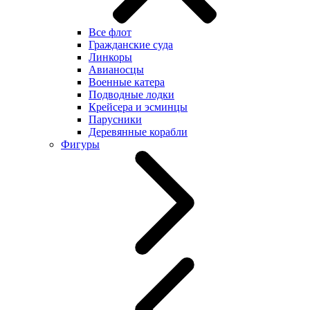
Все флот
Гражданские суда
Линкоры
Авианосцы
Военные катера
Подводные лодки
Крейсера и эсминцы
Парусники
Деревянные корабли
Фигуры