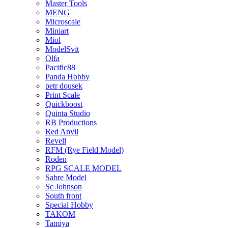
Master Tools
MENG
Microscale
Miniart
Miol
ModelSvit
Olfa
Pacific88
Panda Hobby
petr dousek
Print Scale
Quickboost
Quinta Studio
RB Productions
Red Anvil
Revell
RFM (Rye Field Model)
Roden
RPG SCALE MODEL
Sabre Model
Sc Johnson
South front
Special Hobby
TAKOM
Tamiya