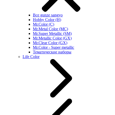
Все gunze sangyo
Hobby Color (H)
Mr.Color (C)
Mr.Metal Color (MC)
Mr.Super Metallic (SM)
Mr.Metallic Color (GX)
Mr.Clear Color (GX)
Mr.Color - Super metallic
Тематические наборы
Life Color