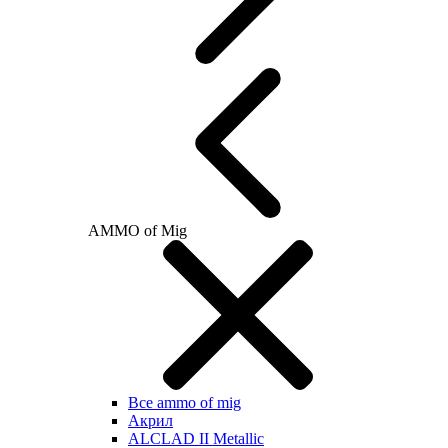
AMMO of Mig
Все ammo of mig
Акрил
ALCLAD II Metallic