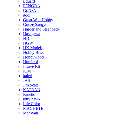
Eduard
FENGDA
GoNzA
gooi
Great Wall Hobby
Gunze Sangyo
Harder and Steenbeck
Hasegawa
HD
HGW
HK Models
Hobby Boss
Hobbywood
Humbrol
I Love Kit
ICM
italeri
JAS
Jim Scale
KATRAN
Kinetic
kitty hawk
Life Color
MACHETE
ManWah