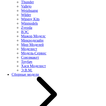
Thunder
Vallejo
Weizhuang
Wilder
Wingsy Kits
Winmodels
Zvezda
ВЭС
Мажор Моделс
Микродизайн
Мир Моделей
Моделист
Модель-Сервис
Союзмакет
Трубач
Хася Моделист
Э.В.М.
Сборные модели