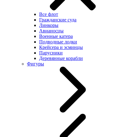
Все флот
Гражданские суда
Линкоры
Авианосцы
Военные катера
Подводные лодки
Крейсера и эсминцы
Парусники
Деревянные корабли
Фигуры