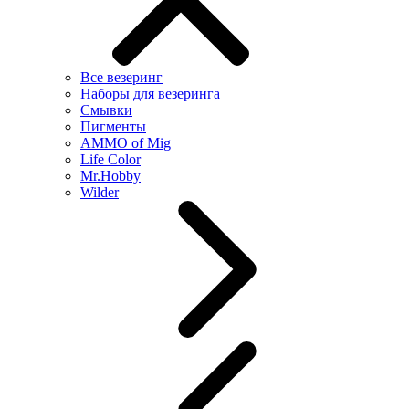
Все везеринг
Наборы для везеринга
Смывки
Пигменты
AMMO of Mig
Life Color
Mr.Hobby
Wilder