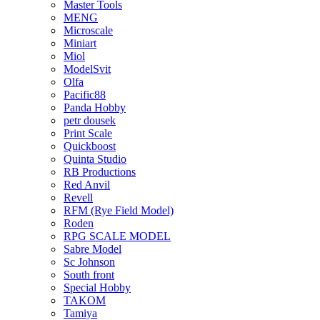
Master Tools
MENG
Microscale
Miniart
Miol
ModelSvit
Olfa
Pacific88
Panda Hobby
petr dousek
Print Scale
Quickboost
Quinta Studio
RB Productions
Red Anvil
Revell
RFM (Rye Field Model)
Roden
RPG SCALE MODEL
Sabre Model
Sc Johnson
South front
Special Hobby
TAKOM
Tamiya