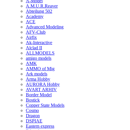
A-Model
A.M.U.R.Reaver
Abteilung 502
Academy
ACE
Advanced Modeling
AFV-Club
Airfix
Ak-Interactive
Alclad II
ALLMODELS
amigo models
AMK
AMMO of Mig
Ark models
Arma Hobby
AURORA Hobby
AVART ARHIV
Border Model
Bostick
Copper State Models
Cosmo
Dragon
DSPIAE
Eastern express