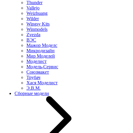
Thunder
Vallejo
Weizhuang
Wilder
Wingsy Kits
Winmodels
Zvezda
ВЭС
Мажор Моделс
Микродизайн
Мир Моделей
Моделист
Модель-Сервис
Союзмакет
Трубач
Хася Моделист
Э.В.М.
Сборные модели