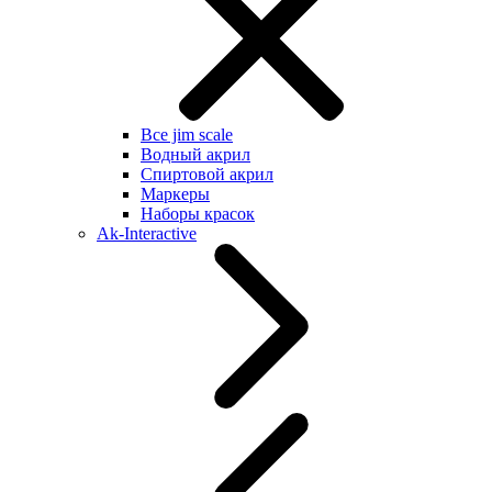
Все jim scale
Водный акрил
Спиртовой акрил
Маркеры
Наборы красок
Ak-Interactive