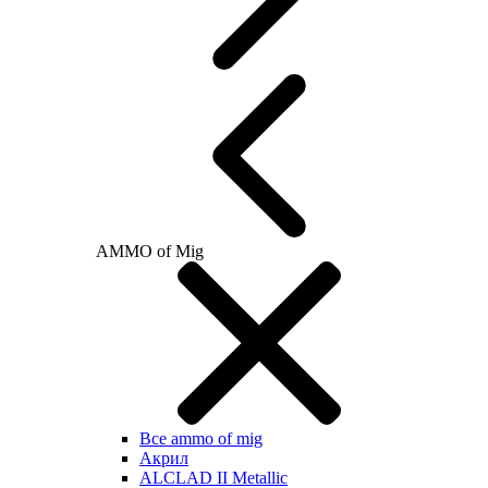
AMMO of Mig
Все ammo of mig
Акрил
ALCLAD II Metallic