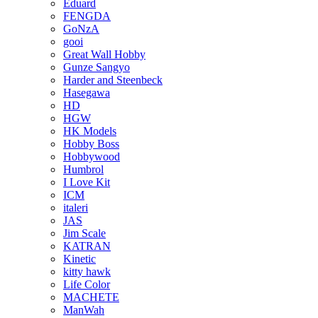
Eduard
FENGDA
GoNzA
gooi
Great Wall Hobby
Gunze Sangyo
Harder and Steenbeck
Hasegawa
HD
HGW
HK Models
Hobby Boss
Hobbywood
Humbrol
I Love Kit
ICM
italeri
JAS
Jim Scale
KATRAN
Kinetic
kitty hawk
Life Color
MACHETE
ManWah