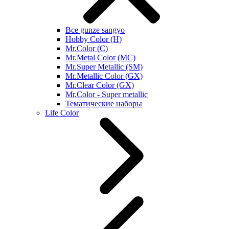
Все gunze sangyo
Hobby Color (H)
Mr.Color (C)
Mr.Metal Color (MC)
Mr.Super Metallic (SM)
Mr.Metallic Color (GX)
Mr.Clear Color (GX)
Mr.Color - Super metallic
Тематические наборы
Life Color