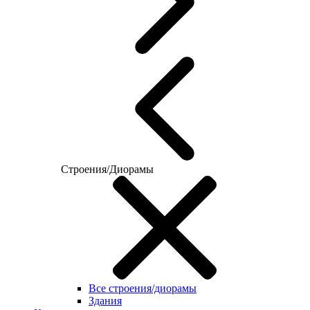
Строения/Диорамы
Все строения/диорамы
Здания