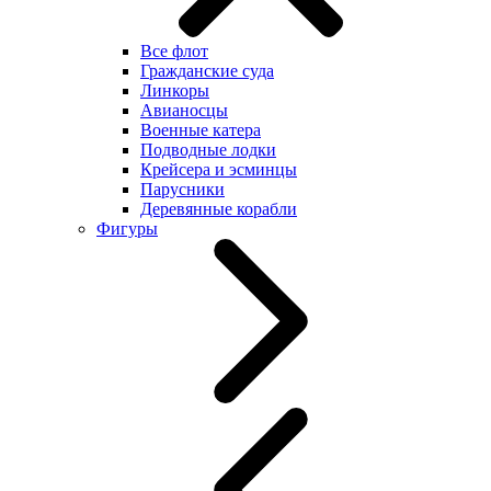
Все флот
Гражданские суда
Линкоры
Авианосцы
Военные катера
Подводные лодки
Крейсера и эсминцы
Парусники
Деревянные корабли
Фигуры