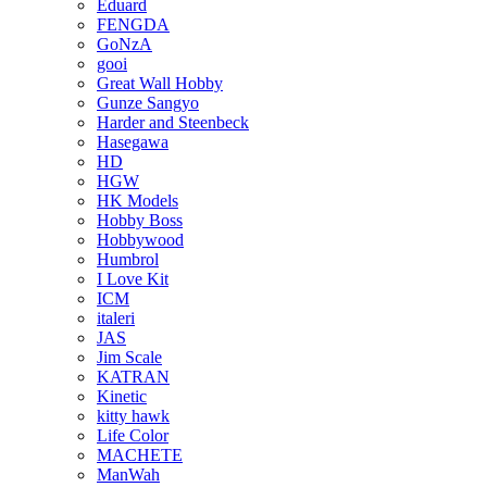
Eduard
FENGDA
GoNzA
gooi
Great Wall Hobby
Gunze Sangyo
Harder and Steenbeck
Hasegawa
HD
HGW
HK Models
Hobby Boss
Hobbywood
Humbrol
I Love Kit
ICM
italeri
JAS
Jim Scale
KATRAN
Kinetic
kitty hawk
Life Color
MACHETE
ManWah