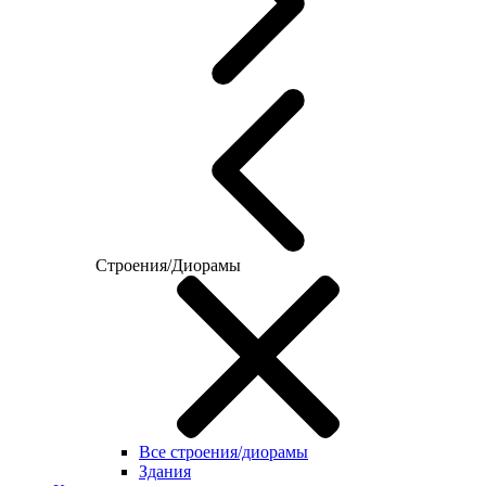
Строения/Диорамы
Все строения/диорамы
Здания