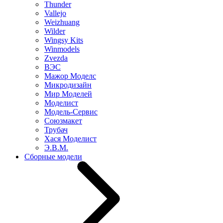
Thunder
Vallejo
Weizhuang
Wilder
Wingsy Kits
Winmodels
Zvezda
ВЭС
Мажор Моделс
Микродизайн
Мир Моделей
Моделист
Модель-Сервис
Союзмакет
Трубач
Хася Моделист
Э.В.М.
Сборные модели