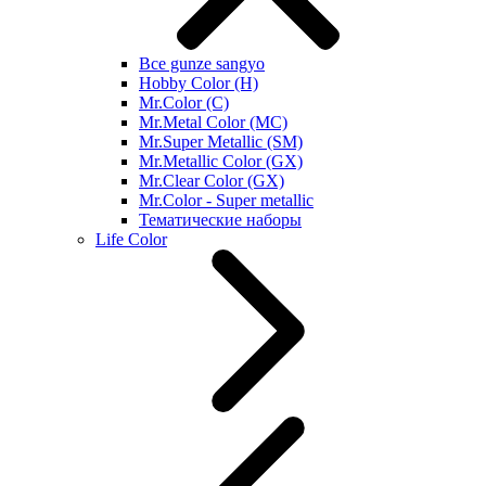
Все gunze sangyo
Hobby Color (H)
Mr.Color (C)
Mr.Metal Color (MC)
Mr.Super Metallic (SM)
Mr.Metallic Color (GX)
Mr.Clear Color (GX)
Mr.Color - Super metallic
Тематические наборы
Life Color