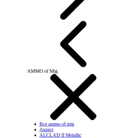
AMMO of Mig
Все ammo of mig
Акрил
ALCLAD II Metallic