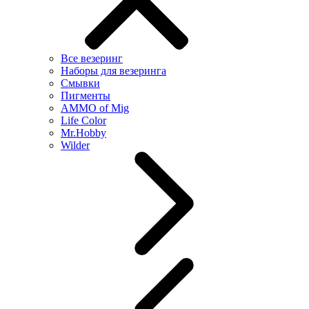
Все везеринг
Наборы для везеринга
Смывки
Пигменты
AMMO of Mig
Life Color
Mr.Hobby
Wilder