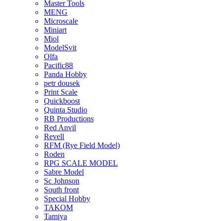
Master Tools
MENG
Microscale
Miniart
Miol
ModelSvit
Olfa
Pacific88
Panda Hobby
petr dousek
Print Scale
Quickboost
Quinta Studio
RB Productions
Red Anvil
Revell
RFM (Rye Field Model)
Roden
RPG SCALE MODEL
Sabre Model
Sc Johnson
South front
Special Hobby
TAKOM
Tamiya