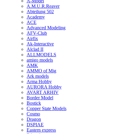
A-Model
A.M.U.R.Reaver
Abteilung 502
Academy
ACE
Advanced Modeling
AFV-Club
Airfix
Ak-Interactive
Alclad II
ALLMODELS
amigo models
AMK
AMMO of Mig
Ark models
Arma Hobby
AURORA Hobby
AVART ARHIV
Border Model
Bostick
Copper State Models
Cosmo
Dragon
DSPIAE
Eastern express