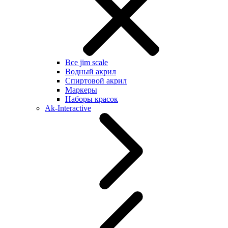
Все jim scale
Водный акрил
Спиртовой акрил
Маркеры
Наборы красок
Ak-Interactive