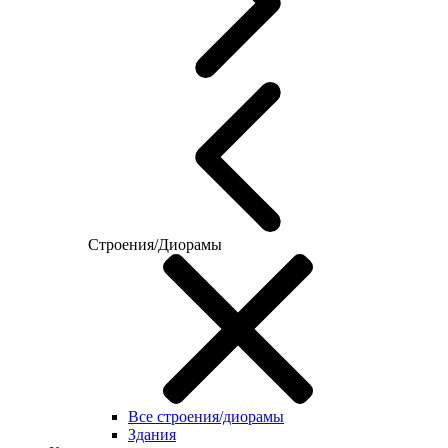
Строения/Диорамы
Все строения/диорамы
Здания