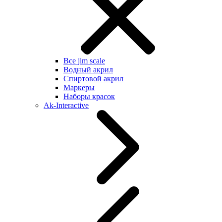
Все jim scale
Водный акрил
Спиртовой акрил
Маркеры
Наборы красок
Ak-Interactive