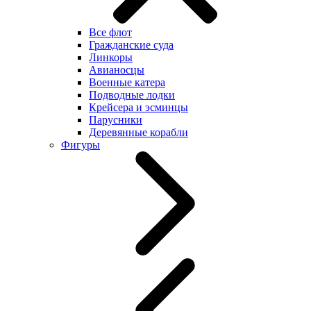
Все флот
Гражданские суда
Линкоры
Авианосцы
Военные катера
Подводные лодки
Крейсера и эсминцы
Парусники
Деревянные корабли
Фигуры