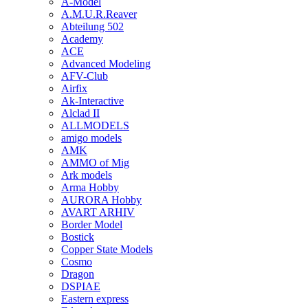
A-Model
A.M.U.R.Reaver
Abteilung 502
Academy
ACE
Advanced Modeling
AFV-Club
Airfix
Ak-Interactive
Alclad II
ALLMODELS
amigo models
AMK
AMMO of Mig
Ark models
Arma Hobby
AURORA Hobby
AVART ARHIV
Border Model
Bostick
Copper State Models
Cosmo
Dragon
DSPIAE
Eastern express