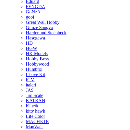
Eduard
FENGDA
GoNzA
gooi
Great Wall Hobby
Gunze Sangyo
Harder and Steenbeck
Hasegawa
HD
HGW
HK Models
Hobby Boss
Hobbywood
Humbrol
I Love Kit
ICM
italeri
JAS
Jim Scale
KATRAN
Kinetic
kitty hawk
Life Color
MACHETE
ManWah