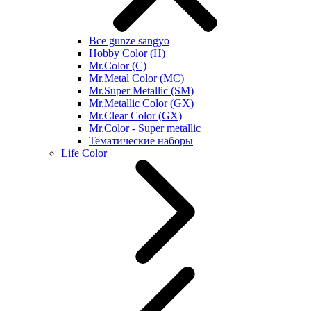
Все gunze sangyo
Hobby Color (H)
Mr.Color (C)
Mr.Metal Color (MC)
Mr.Super Metallic (SM)
Mr.Metallic Color (GX)
Mr.Clear Color (GX)
Mr.Color - Super metallic
Тематические наборы
Life Color