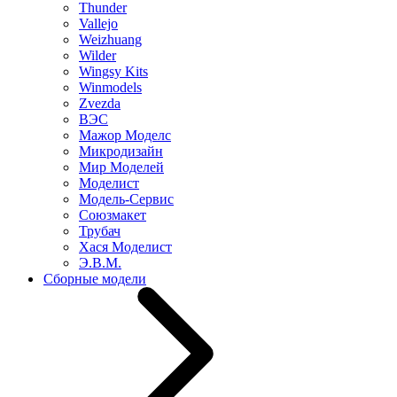
Thunder
Vallejo
Weizhuang
Wilder
Wingsy Kits
Winmodels
Zvezda
ВЭС
Мажор Моделс
Микродизайн
Мир Моделей
Моделист
Модель-Сервис
Союзмакет
Трубач
Хася Моделист
Э.В.М.
Сборные модели