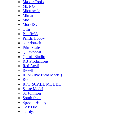
Master Tools
MENG
Microscale
Miniart
Miol
ModelSvit
Olfa
Pacific88
Panda Hobby
petr dousek
Print Scale
Quickboost
Quinta Studio
RB Productions
Red Anvil
Revell
RFM (Rye Field Model)
Roden
RPG SCALE MODEL
Sabre Model
Sc Johnson
South front
Special Hobby
TAKOM
Tamiya