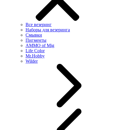
Все везеринг
Наборы для везеринга
Смывки
Пигменты
AMMO of Mig
Life Color
Mr.Hobby
Wilder