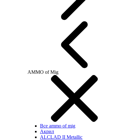
AMMO of Mig
Все ammo of mig
Акрил
ALCLAD II Metallic