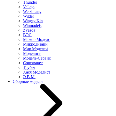
Thunder
Vallejo
Weizhuang
Wilder
Wingsy Kits
Winmodels
Zvezda
ВЭС
Мажор Моделс
Микродизайн
Мир Моделей
Моделист
Модель-Сервис
Союзмакет
Трубач
Хася Моделист
Э.В.М.
Сборные модели