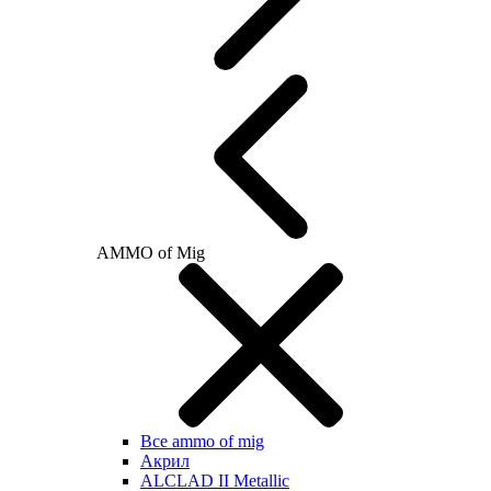
AMMO of Mig
Все ammo of mig
Акрил
ALCLAD II Metallic