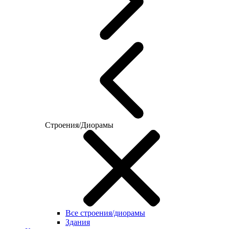
Строения/Диорамы
Все строения/диорамы
Здания