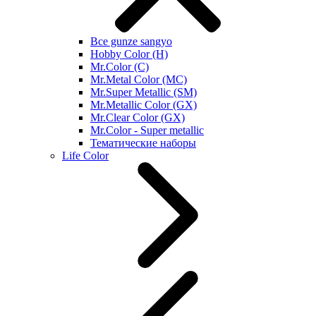
Все gunze sangyo
Hobby Color (H)
Mr.Color (C)
Mr.Metal Color (MC)
Mr.Super Metallic (SM)
Mr.Metallic Color (GX)
Mr.Clear Color (GX)
Mr.Color - Super metallic
Тематические наборы
Life Color