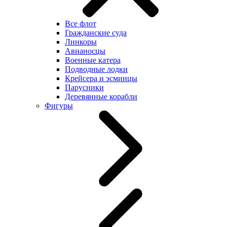
Все флот
Гражданские суда
Линкоры
Авианосцы
Военные катера
Подводные лодки
Крейсера и эсминцы
Парусники
Деревянные корабли
Фигуры