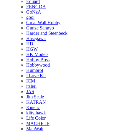
Eduard
FENGDA
GoNzA
gooi
Great Wall Hobby
Gunze Sangyo
Harder and Steenbeck
Hasegawa
HD
HGW
HK Models
Hobby Boss
Hobbywood
Humbrol
I Love Kit
ICM
italeri
JAS
Jim Scale
KATRAN
Kinetic
kitty hawk
Life Color
MACHETE
ManWah