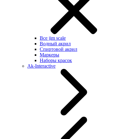
Все jim scale
Водный акрил
Спиртовой акрил
Маркеры
Наборы красок
Ak-Interactive