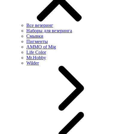
Все везеринг
Наборы для везеринга
Смывки
Пигменты
AMMO of Mig
Life Color
Mr.Hobby
Wilder