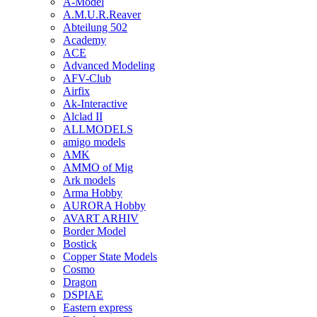
A-Model
A.M.U.R.Reaver
Abteilung 502
Academy
ACE
Advanced Modeling
AFV-Club
Airfix
Ak-Interactive
Alclad II
ALLMODELS
amigo models
AMK
AMMO of Mig
Ark models
Arma Hobby
AURORA Hobby
AVART ARHIV
Border Model
Bostick
Copper State Models
Cosmo
Dragon
DSPIAE
Eastern express