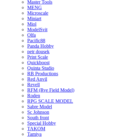
Master Tools
MENG
Microscale
Miniart
Miol
ModelSvit
Olfa
Pacific88
Panda Hobby
petr dousek
Print Scale
Quickboost
Quinta Studio
RB Productions
Red Anvil
Revell
RFM (Rye Field Model)
Roden
RPG SCALE MODEL
Sabre Model
Sc Johnson
South front
Special Hobby
TAKOM
Tamiya