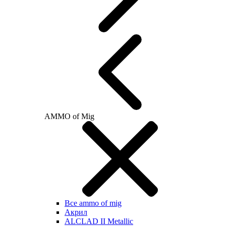
AMMO of Mig
Все ammo of mig
Акрил
ALCLAD II Metallic