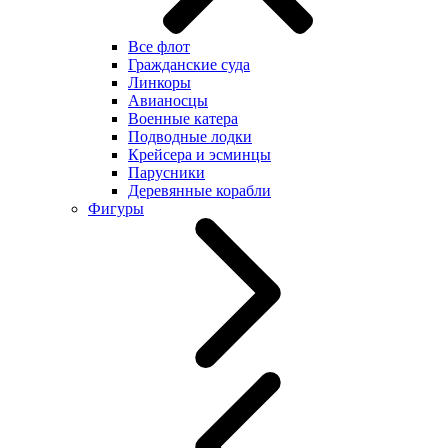
Все флот
Гражданские суда
Линкоры
Авианосцы
Военные катера
Подводные лодки
Крейсера и эсминцы
Парусники
Деревянные корабли
Фигуры