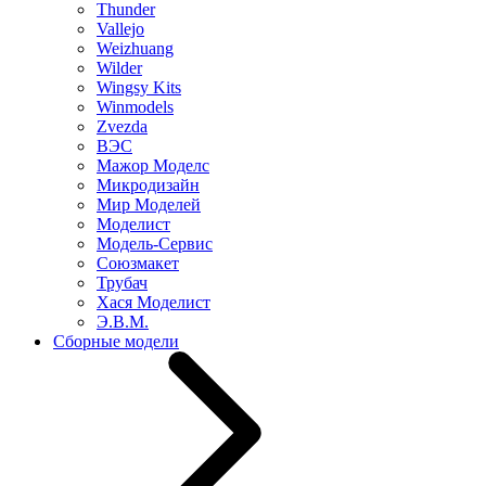
Thunder
Vallejo
Weizhuang
Wilder
Wingsy Kits
Winmodels
Zvezda
ВЭС
Мажор Моделс
Микродизайн
Мир Моделей
Моделист
Модель-Сервис
Союзмакет
Трубач
Хася Моделист
Э.В.М.
Сборные модели