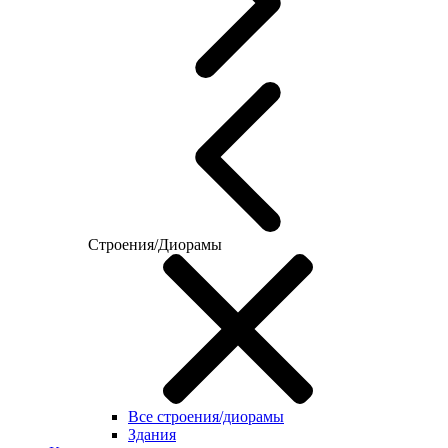
Строения/Диорамы
Все строения/диорамы
Здания