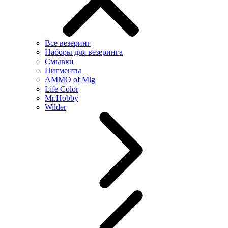
Все везеринг
Наборы для везеринга
Смывки
Пигменты
AMMO of Mig
Life Color
Mr.Hobby
Wilder