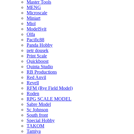
Master Tools
MENG
Microscale
Miniart
Miol
ModelSvit
Olfa
Pacific88
Panda Hobby
petr dousek
Print Scale
Quickboost
Quinta Studio
RB Productions
Red Anvil
Revell
RFM (Rye Field Model)
Roden
RPG SCALE MODEL
Sabre Model
Sc Johnson
South front
Special Hobby
TAKOM
Tamiya