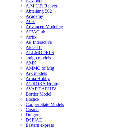
A-Model
A.M.U.R.Reaver
Abteilung 502
Academy
ACE
Advanced Modeling
AFV-Club
Airfix
Ak-Interactive
Alclad II
ALLMODELS
amigo models
AMK
AMMO of Mig
Ark models
Arma Hobby
AURORA Hobby
AVART ARHIV
Border Model
Bostick
Copper State Models
Cosmo
Dragon
DSPIAE
Eastern express