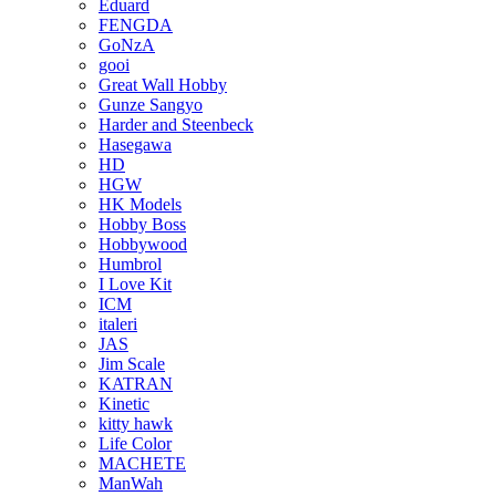
Eduard
FENGDA
GoNzA
gooi
Great Wall Hobby
Gunze Sangyo
Harder and Steenbeck
Hasegawa
HD
HGW
HK Models
Hobby Boss
Hobbywood
Humbrol
I Love Kit
ICM
italeri
JAS
Jim Scale
KATRAN
Kinetic
kitty hawk
Life Color
MACHETE
ManWah