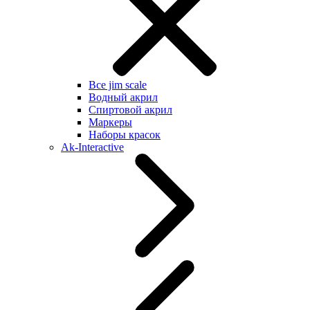
Все jim scale
Водный акрил
Спиртовой акрил
Маркеры
Наборы красок
Ak-Interactive