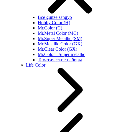
Все gunze sangyo
Hobby Color (H)
Mr.Color (C)
Mr.Metal Color (MC)
Mr.Super Metallic (SM)
Mr.Metallic Color (GX)
Mr.Clear Color (GX)
Mr.Color - Super metallic
Тематические наборы
Life Color