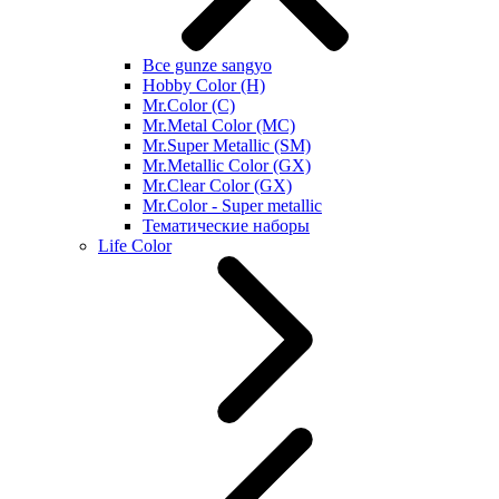
Все gunze sangyo
Hobby Color (H)
Mr.Color (C)
Mr.Metal Color (MC)
Mr.Super Metallic (SM)
Mr.Metallic Color (GX)
Mr.Clear Color (GX)
Mr.Color - Super metallic
Тематические наборы
Life Color