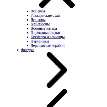
Все флот
Гражданские суда
Линкоры
Авианосцы
Военные катера
Подводные лодки
Крейсера и эсминцы
Парусники
Деревянные корабли
Фигуры