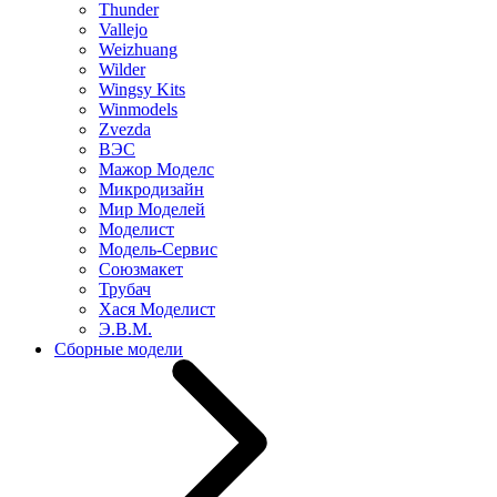
Thunder
Vallejo
Weizhuang
Wilder
Wingsy Kits
Winmodels
Zvezda
ВЭС
Мажор Моделс
Микродизайн
Мир Моделей
Моделист
Модель-Сервис
Союзмакет
Трубач
Хася Моделист
Э.В.М.
Сборные модели