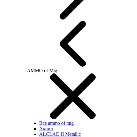
AMMO of Mig
Все ammo of mig
Акрил
ALCLAD II Metallic