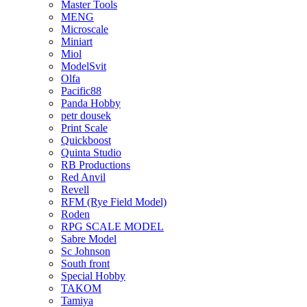
Master Tools
MENG
Microscale
Miniart
Miol
ModelSvit
Olfa
Pacific88
Panda Hobby
petr dousek
Print Scale
Quickboost
Quinta Studio
RB Productions
Red Anvil
Revell
RFM (Rye Field Model)
Roden
RPG SCALE MODEL
Sabre Model
Sc Johnson
South front
Special Hobby
TAKOM
Tamiya