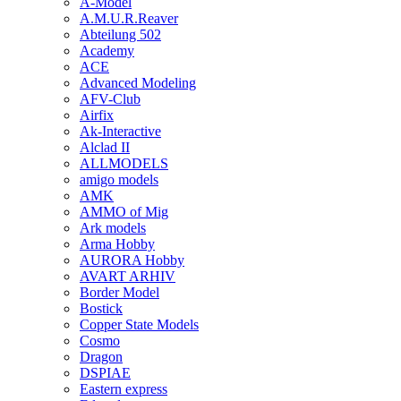
A-Model
A.M.U.R.Reaver
Abteilung 502
Academy
ACE
Advanced Modeling
AFV-Club
Airfix
Ak-Interactive
Alclad II
ALLMODELS
amigo models
AMK
AMMO of Mig
Ark models
Arma Hobby
AURORA Hobby
AVART ARHIV
Border Model
Bostick
Copper State Models
Cosmo
Dragon
DSPIAE
Eastern express