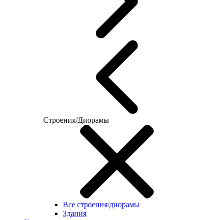
Строения/Диорамы
Все строения/диорамы
Здания