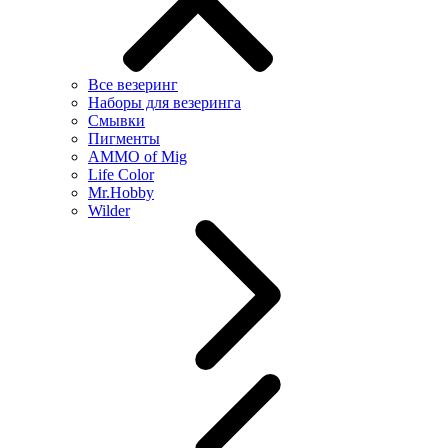
Все везеринг
Наборы для везеринга
Смывки
Пигменты
AMMO of Mig
Life Color
Mr.Hobby
Wilder