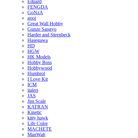
Eduard
FENGDA
GoNzA
gooi
Great Wall Hobby
Gunze Sangyo
Harder and Steenbeck
Hasegawa
HD
HGW
HK Models
Hobby Boss
Hobbywood
Humbrol
I Love Kit
ICM
italeri
JAS
Jim Scale
KATRAN
Kinetic
kitty hawk
Life Color
MACHETE
ManWah