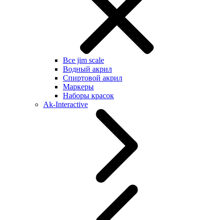
Все jim scale
Водный акрил
Спиртовой акрил
Маркеры
Наборы красок
Ak-Interactive