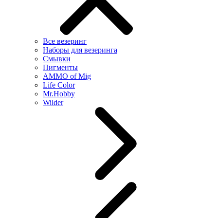
Все везеринг
Наборы для везеринга
Смывки
Пигменты
AMMO of Mig
Life Color
Mr.Hobby
Wilder