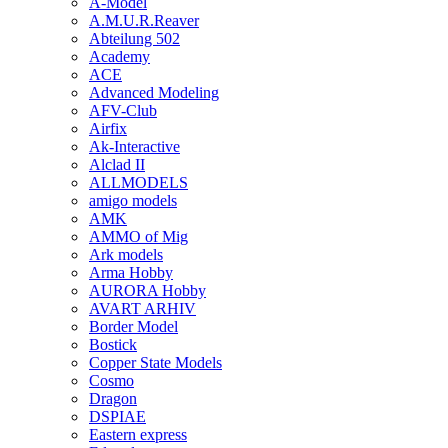
A-Model
A.M.U.R.Reaver
Abteilung 502
Academy
ACE
Advanced Modeling
AFV-Club
Airfix
Ak-Interactive
Alclad II
ALLMODELS
amigo models
AMK
AMMO of Mig
Ark models
Arma Hobby
AURORA Hobby
AVART ARHIV
Border Model
Bostick
Copper State Models
Cosmo
Dragon
DSPIAE
Eastern express