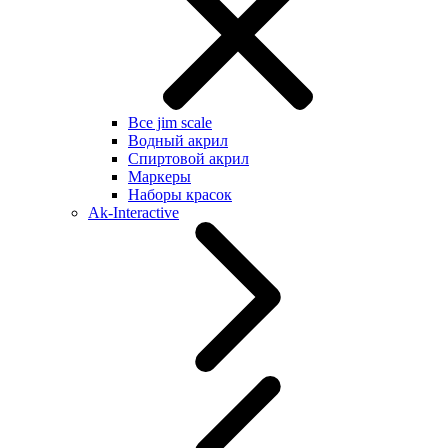
Все jim scale
Водный акрил
Спиртовой акрил
Маркеры
Наборы красок
Ak-Interactive