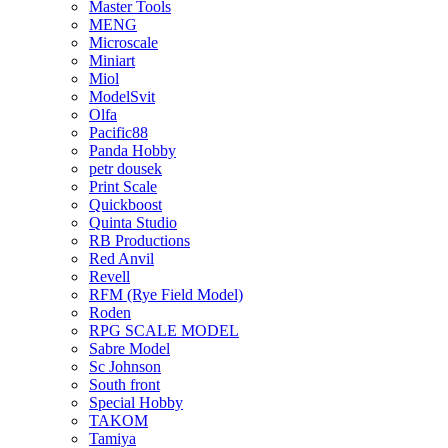
Master Tools
MENG
Microscale
Miniart
Miol
ModelSvit
Olfa
Pacific88
Panda Hobby
petr dousek
Print Scale
Quickboost
Quinta Studio
RB Productions
Red Anvil
Revell
RFM (Rye Field Model)
Roden
RPG SCALE MODEL
Sabre Model
Sc Johnson
South front
Special Hobby
TAKOM
Tamiya