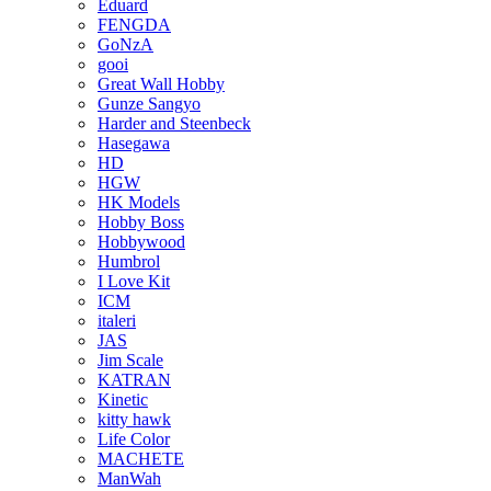
Eduard
FENGDA
GoNzA
gooi
Great Wall Hobby
Gunze Sangyo
Harder and Steenbeck
Hasegawa
HD
HGW
HK Models
Hobby Boss
Hobbywood
Humbrol
I Love Kit
ICM
italeri
JAS
Jim Scale
KATRAN
Kinetic
kitty hawk
Life Color
MACHETE
ManWah