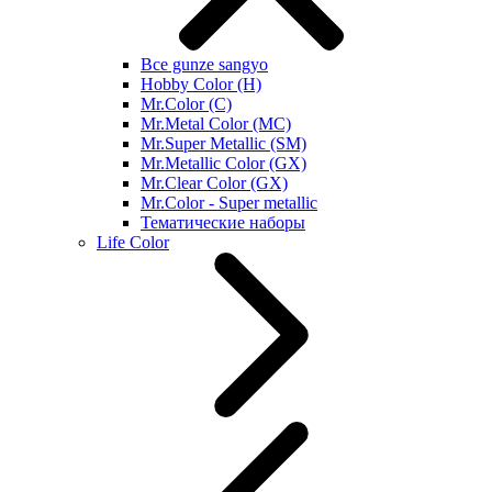
Все gunze sangyo
Hobby Color (H)
Mr.Color (C)
Mr.Metal Color (MC)
Mr.Super Metallic (SM)
Mr.Metallic Color (GX)
Mr.Clear Color (GX)
Mr.Color - Super metallic
Тематические наборы
Life Color