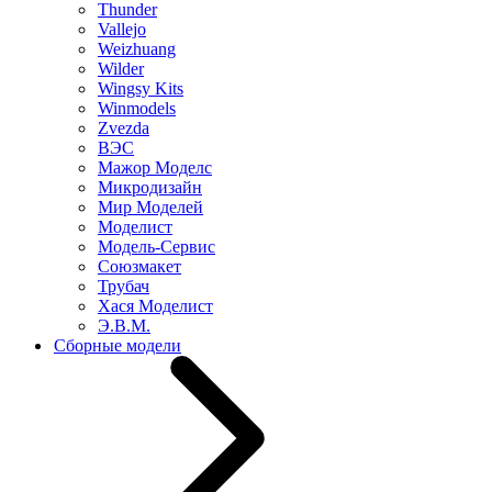
Thunder
Vallejo
Weizhuang
Wilder
Wingsy Kits
Winmodels
Zvezda
ВЭС
Мажор Моделс
Микродизайн
Мир Моделей
Моделист
Модель-Сервис
Союзмакет
Трубач
Хася Моделист
Э.В.М.
Сборные модели