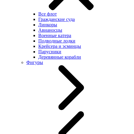
Все флот
Гражданские суда
Линкоры
Авианосцы
Военные катера
Подводные лодки
Крейсера и эсминцы
Парусники
Деревянные корабли
Фигуры