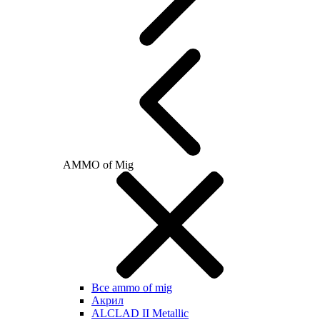
AMMO of Mig
Все ammo of mig
Акрил
ALCLAD II Metallic