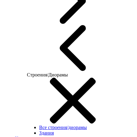
Строения/Диорамы
Все строения/диорамы
Здания