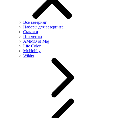
Все везеринг
Наборы для везеринга
Смывки
Пигменты
AMMO of Mig
Life Color
Mr.Hobby
Wilder