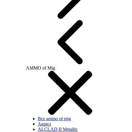
AMMO of Mig
Все ammo of mig
Акрил
ALCLAD II Metallic