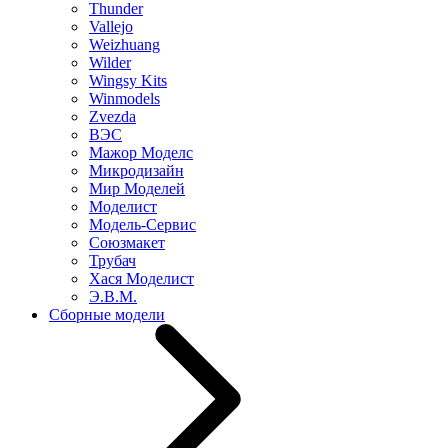
Thunder
Vallejo
Weizhuang
Wilder
Wingsy Kits
Winmodels
Zvezda
ВЭС
Мажор Моделс
Микродизайн
Мир Моделей
Моделист
Модель-Сервис
Союзмакет
Трубач
Хася Моделист
Э.В.М.
Сборные модели