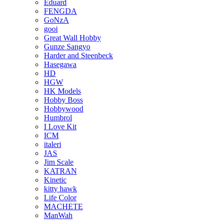
Eduard
FENGDA
GoNzA
gooi
Great Wall Hobby
Gunze Sangyo
Harder and Steenbeck
Hasegawa
HD
HGW
HK Models
Hobby Boss
Hobbywood
Humbrol
I Love Kit
ICM
italeri
JAS
Jim Scale
KATRAN
Kinetic
kitty hawk
Life Color
MACHETE
ManWah