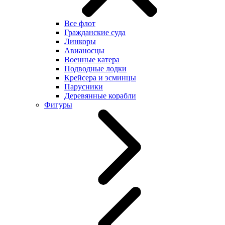
Все флот
Гражданские суда
Линкоры
Авианосцы
Военные катера
Подводные лодки
Крейсера и эсминцы
Парусники
Деревянные корабли
Фигуры