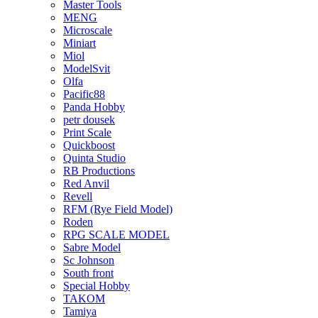
Master Tools
MENG
Microscale
Miniart
Miol
ModelSvit
Olfa
Pacific88
Panda Hobby
petr dousek
Print Scale
Quickboost
Quinta Studio
RB Productions
Red Anvil
Revell
RFM (Rye Field Model)
Roden
RPG SCALE MODEL
Sabre Model
Sc Johnson
South front
Special Hobby
TAKOM
Tamiya