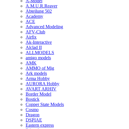
A-Model
A.M.U.R.Reaver
Abteilung 502
Academy
ACE
Advanced Modeling
AFV-Club
Airfix
Ak-Interactive
Alclad II
ALLMODELS
amigo models
AMK
AMMO of Mig
Ark models
Arma Hobby
AURORA Hobby
AVART ARHIV
Border Model
Bostick
Copper State Models
Cosmo
Dragon
DSPIAE
Eastern express