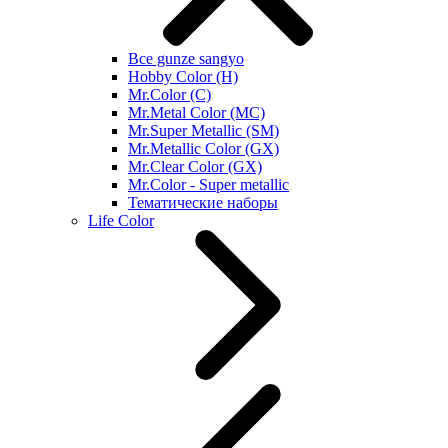
Все gunze sangyo
Hobby Color (H)
Mr.Color (C)
Mr.Metal Color (MC)
Mr.Super Metallic (SM)
Mr.Metallic Color (GX)
Mr.Clear Color (GX)
Mr.Color - Super metallic
Тематические наборы
Life Color