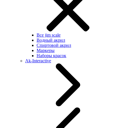
Все jim scale
Водный акрил
Спиртовой акрил
Маркеры
Наборы красок
Ak-Interactive