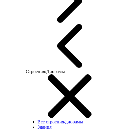
Строения/Диорамы
Все строения/диорамы
Здания