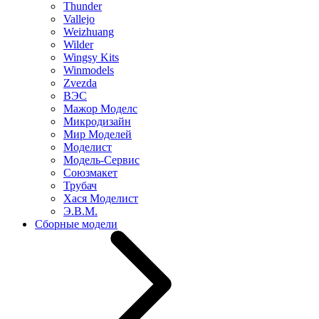
Thunder
Vallejo
Weizhuang
Wilder
Wingsy Kits
Winmodels
Zvezda
ВЭС
Мажор Моделс
Микродизайн
Мир Моделей
Моделист
Модель-Сервис
Союзмакет
Трубач
Хася Моделист
Э.В.М.
Сборные модели