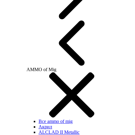
AMMO of Mig
Все ammo of mig
Акрил
ALCLAD II Metallic