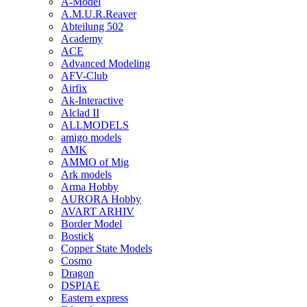
A-Model
A.M.U.R.Reaver
Abteilung 502
Academy
ACE
Advanced Modeling
AFV-Club
Airfix
Ak-Interactive
Alclad II
ALLMODELS
amigo models
AMK
AMMO of Mig
Ark models
Arma Hobby
AURORA Hobby
AVART ARHIV
Border Model
Bostick
Copper State Models
Cosmo
Dragon
DSPIAE
Eastern express