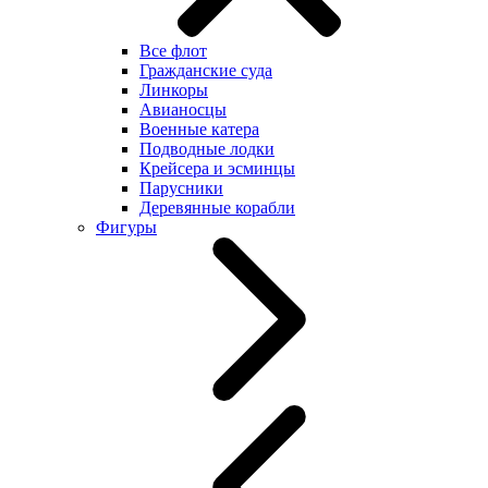
Все флот
Гражданские суда
Линкоры
Авианосцы
Военные катера
Подводные лодки
Крейсера и эсминцы
Парусники
Деревянные корабли
Фигуры