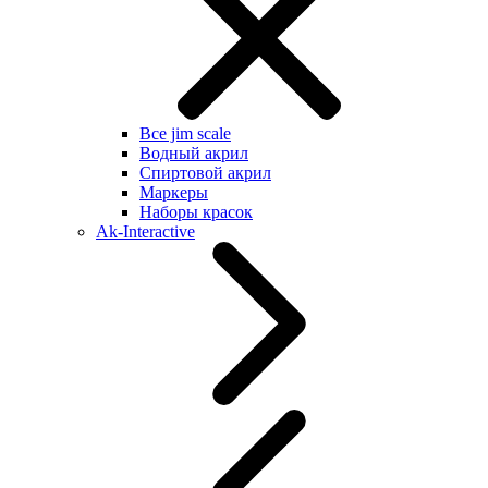
Все jim scale
Водный акрил
Спиртовой акрил
Маркеры
Наборы красок
Ak-Interactive