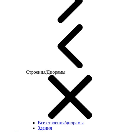
Строения/Диорамы
Все строения/диорамы
Здания