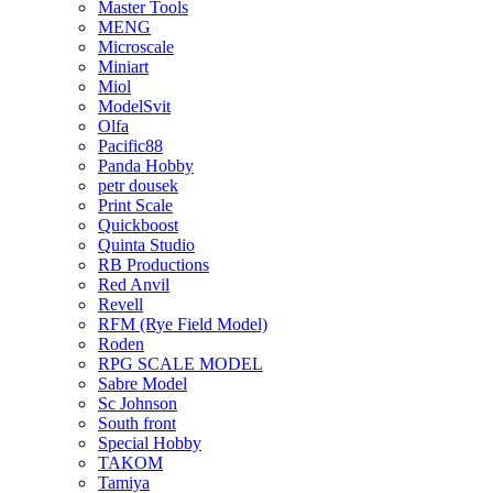
Master Tools
MENG
Microscale
Miniart
Miol
ModelSvit
Olfa
Pacific88
Panda Hobby
petr dousek
Print Scale
Quickboost
Quinta Studio
RB Productions
Red Anvil
Revell
RFM (Rye Field Model)
Roden
RPG SCALE MODEL
Sabre Model
Sc Johnson
South front
Special Hobby
TAKOM
Tamiya