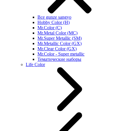
Все gunze sangyo
Hobby Color (H)
Mr.Color (C)
Mr.Metal Color (MC)
Mr.Super Metallic (SM)
Mr.Metallic Color (GX)
Mr.Clear Color (GX)
Mr.Color - Super metallic
Тематические наборы
Life Color