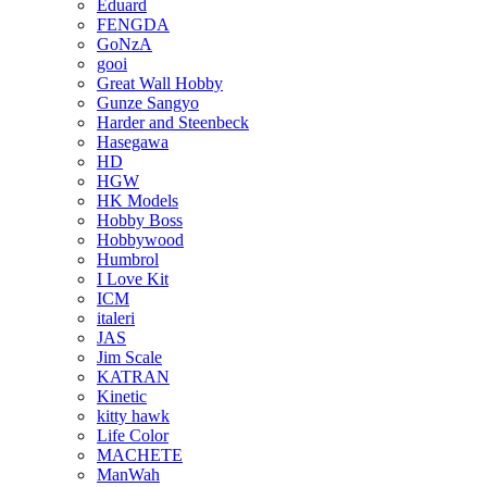
Eduard
FENGDA
GoNzA
gooi
Great Wall Hobby
Gunze Sangyo
Harder and Steenbeck
Hasegawa
HD
HGW
HK Models
Hobby Boss
Hobbywood
Humbrol
I Love Kit
ICM
italeri
JAS
Jim Scale
KATRAN
Kinetic
kitty hawk
Life Color
MACHETE
ManWah