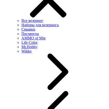
Все везеринг
Наборы для везеринга
Смывки
Пигменты
AMMO of Mig
Life Color
Mr.Hobby
Wilder