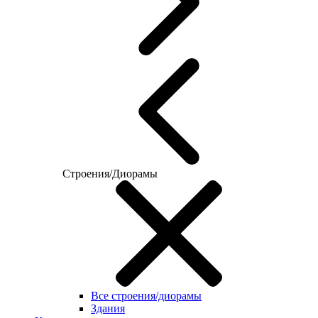
Строения/Диорамы
Все строения/диорамы
Здания