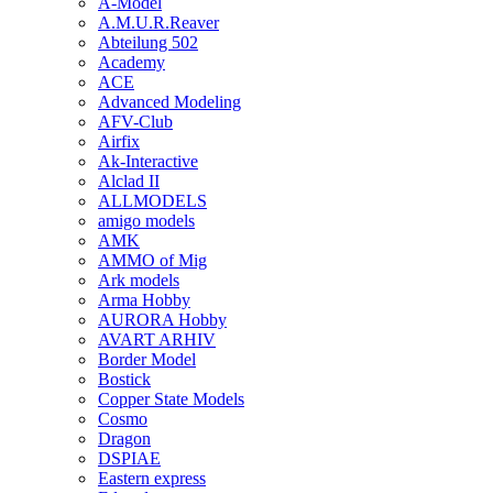
A-Model
A.M.U.R.Reaver
Abteilung 502
Academy
ACE
Advanced Modeling
AFV-Club
Airfix
Ak-Interactive
Alclad II
ALLMODELS
amigo models
AMK
AMMO of Mig
Ark models
Arma Hobby
AURORA Hobby
AVART ARHIV
Border Model
Bostick
Copper State Models
Cosmo
Dragon
DSPIAE
Eastern express