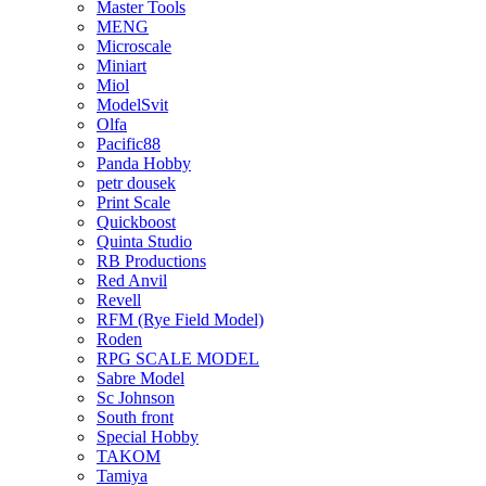
Master Tools
MENG
Microscale
Miniart
Miol
ModelSvit
Olfa
Pacific88
Panda Hobby
petr dousek
Print Scale
Quickboost
Quinta Studio
RB Productions
Red Anvil
Revell
RFM (Rye Field Model)
Roden
RPG SCALE MODEL
Sabre Model
Sc Johnson
South front
Special Hobby
TAKOM
Tamiya