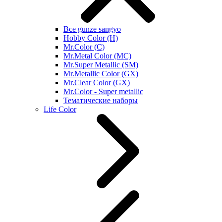
Все gunze sangyo
Hobby Color (H)
Mr.Color (C)
Mr.Metal Color (MC)
Mr.Super Metallic (SM)
Mr.Metallic Color (GX)
Mr.Clear Color (GX)
Mr.Color - Super metallic
Тематические наборы
Life Color