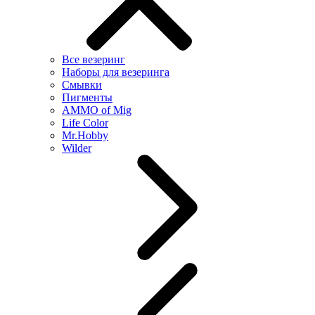
Все везеринг
Наборы для везеринга
Смывки
Пигменты
AMMO of Mig
Life Color
Mr.Hobby
Wilder