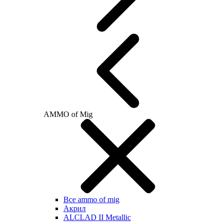
AMMO of Mig
Все ammo of mig
Акрил
ALCLAD II Metallic