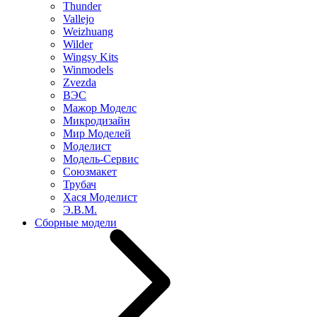
Thunder
Vallejo
Weizhuang
Wilder
Wingsy Kits
Winmodels
Zvezda
ВЭС
Мажор Моделс
Микродизайн
Мир Моделей
Моделист
Модель-Сервис
Союзмакет
Трубач
Хася Моделист
Э.В.М.
Сборные модели