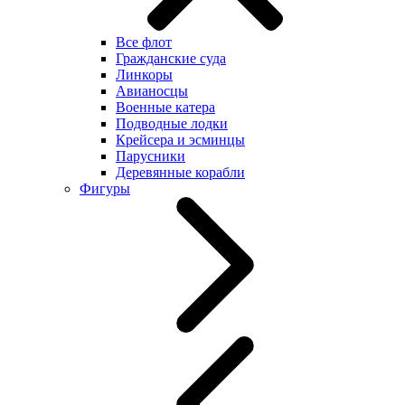
Все флот
Гражданские суда
Линкоры
Авианосцы
Военные катера
Подводные лодки
Крейсера и эсминцы
Парусники
Деревянные корабли
Фигуры