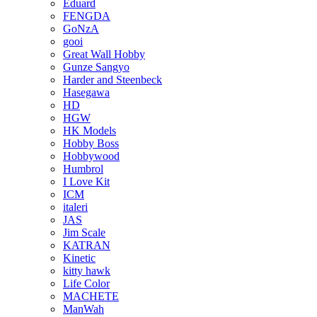
Eduard
FENGDA
GoNzA
gooi
Great Wall Hobby
Gunze Sangyo
Harder and Steenbeck
Hasegawa
HD
HGW
HK Models
Hobby Boss
Hobbywood
Humbrol
I Love Kit
ICM
italeri
JAS
Jim Scale
KATRAN
Kinetic
kitty hawk
Life Color
MACHETE
ManWah