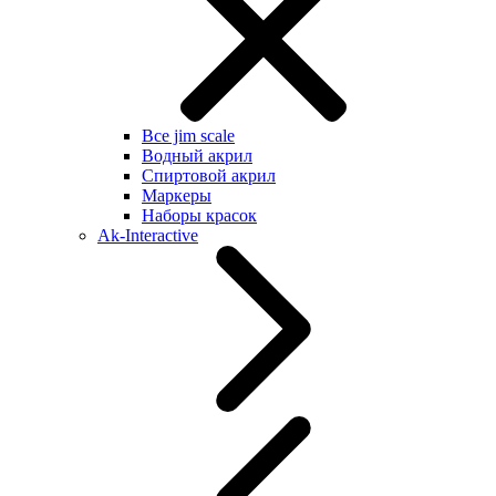
Все jim scale
Водный акрил
Спиртовой акрил
Маркеры
Наборы красок
Ak-Interactive