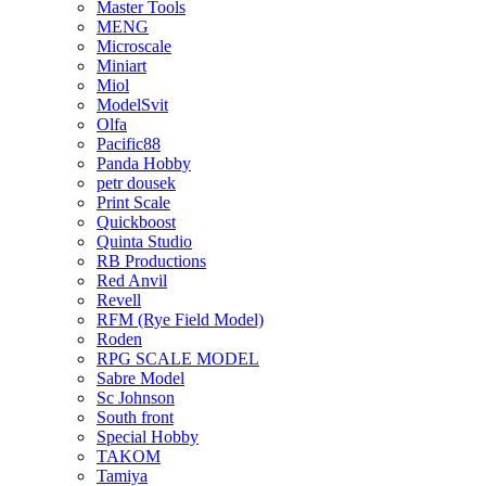
Master Tools
MENG
Microscale
Miniart
Miol
ModelSvit
Olfa
Pacific88
Panda Hobby
petr dousek
Print Scale
Quickboost
Quinta Studio
RB Productions
Red Anvil
Revell
RFM (Rye Field Model)
Roden
RPG SCALE MODEL
Sabre Model
Sc Johnson
South front
Special Hobby
TAKOM
Tamiya