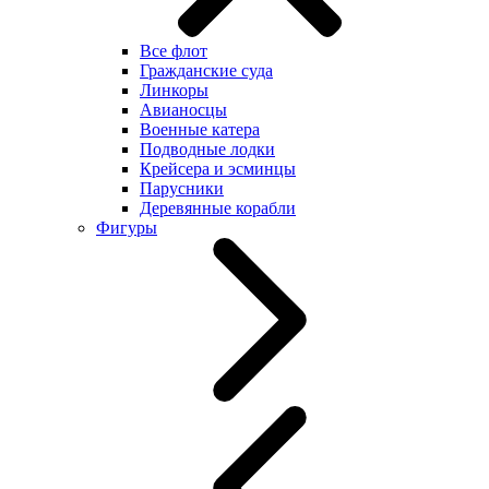
Все флот
Гражданские суда
Линкоры
Авианосцы
Военные катера
Подводные лодки
Крейсера и эсминцы
Парусники
Деревянные корабли
Фигуры