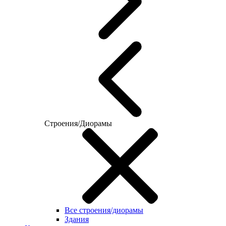
Строения/Диорамы
Все строения/диорамы
Здания