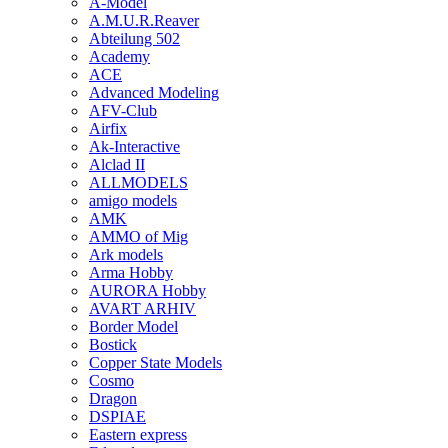
A-Model
A.M.U.R.Reaver
Abteilung 502
Academy
ACE
Advanced Modeling
AFV-Club
Airfix
Ak-Interactive
Alclad II
ALLMODELS
amigo models
AMK
AMMO of Mig
Ark models
Arma Hobby
AURORA Hobby
AVART ARHIV
Border Model
Bostick
Copper State Models
Cosmo
Dragon
DSPIAE
Eastern express