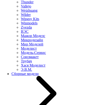
Thunder
Vallejo
Weizhuang
Wilder
Wingsy Kits
Winmodels
Zvezda
ВЭС
Мажор Моделс
Микродизайн
Мир Моделей
Моделист
Модель-Сервис
Союзмакет
Трубач
Хася Моделист
Э.В.М.
Сборные модели