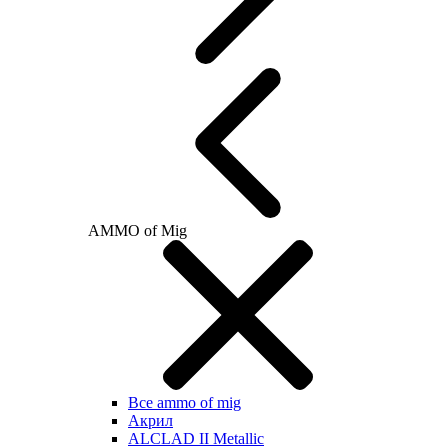
AMMO of Mig
Все ammo of mig
Акрил
ALCLAD II Metallic