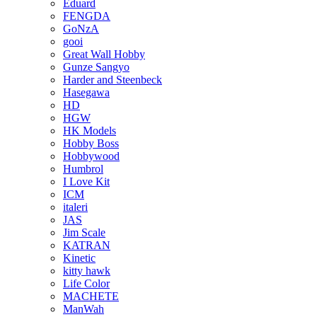
Eduard
FENGDA
GoNzA
gooi
Great Wall Hobby
Gunze Sangyo
Harder and Steenbeck
Hasegawa
HD
HGW
HK Models
Hobby Boss
Hobbywood
Humbrol
I Love Kit
ICM
italeri
JAS
Jim Scale
KATRAN
Kinetic
kitty hawk
Life Color
MACHETE
ManWah