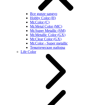
Все gunze sangyo
Hobby Color (H)
Mr.Color (C)
Mr.Metal Color (MC)
Mr.Super Metallic (SM)
Mr.Metallic Color (GX)
Mr.Clear Color (GX)
Mr.Color - Super metallic
Тематические наборы
Life Color