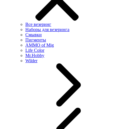
Все везеринг
Наборы для везеринга
Смывки
Пигменты
AMMO of Mig
Life Color
Mr.Hobby
Wilder