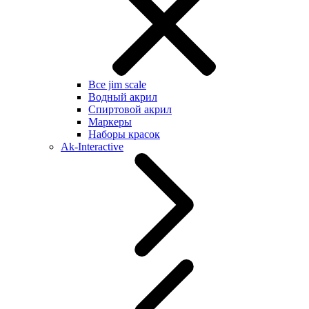
Все jim scale
Водный акрил
Спиртовой акрил
Маркеры
Наборы красок
Ak-Interactive