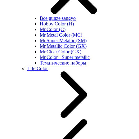
Все gunze sangyo
Hobby Color (H)
Mr.Color (C)
Mr.Metal Color (MC)
Mr.Super Metallic (SM)
Mr.Metallic Color (GX)
Mr.Clear Color (GX)
Mr.Color - Super metallic
Тематические наборы
Life Color