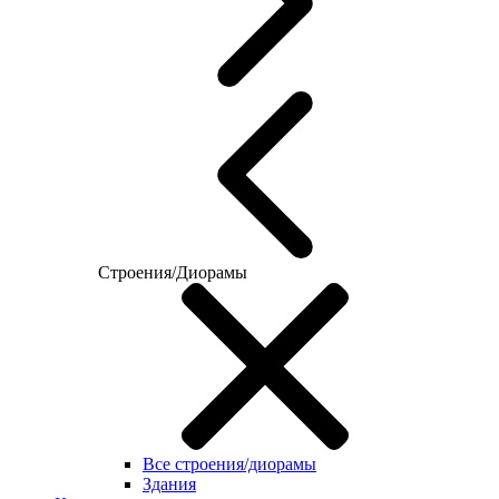
Строения/Диорамы
Все строения/диорамы
Здания