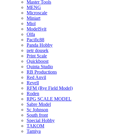
Master Tools
MENG
Microscale
Miniart
Miol
ModelSvit
Olfa
Pacific88
Panda Hobby
petr dousek
Print Scale
Quickboost
Quinta Studio
RB Productions
Red Anvil
Revell
RFM (Rye Field Model)
Roden
RPG SCALE MODEL
Sabre Model
Sc Johnson
South front
Special Hobby
TAKOM
Tamiya