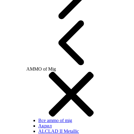
AMMO of Mig
Все ammo of mig
Акрил
ALCLAD II Metallic