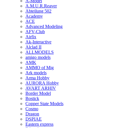
A-Model
A.M.U.R.Reaver
Abteilung 502
Academy
ACE
Advanced Modeling
AFV-Club
Airfix
Ak-Interactive
Alclad II
ALLMODELS
amigo models
AMK
AMMO of Mig
Ark models
Arma Hobby
AURORA Hobby
AVART ARHIV
Border Model
Bostick
Copper State Models
Cosmo
Dragon
DSPIAE
Eastern express