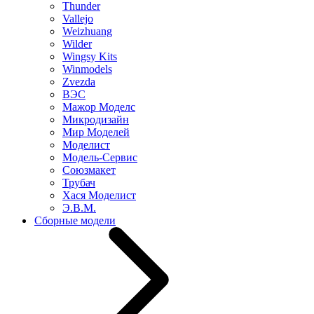
Thunder
Vallejo
Weizhuang
Wilder
Wingsy Kits
Winmodels
Zvezda
ВЭС
Мажор Моделс
Микродизайн
Мир Моделей
Моделист
Модель-Сервис
Союзмакет
Трубач
Хася Моделист
Э.В.М.
Сборные модели