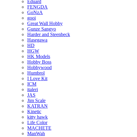
Eduard
FENGDA
GoNzA
gooi
Great Wall Hobby
Gunze Sangyo
Harder and Steenbeck
Hasegawa
HD
HGW
HK Models
Hobby Boss
Hobbywood
Humbrol
I Love Kit
ICM
italeri
JAS
Jim Scale
KATRAN
Kinetic
kitty hawk
Life Color
MACHETE
ManWah