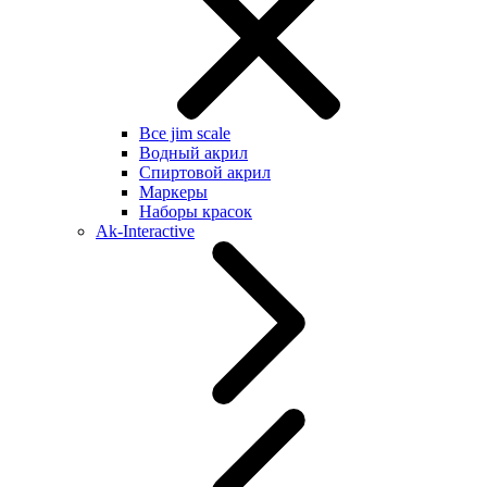
Все jim scale
Водный акрил
Спиртовой акрил
Маркеры
Наборы красок
Ak-Interactive