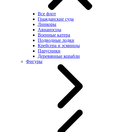
Все флот
Гражданские суда
Линкоры
Авианосцы
Военные катера
Подводные лодки
Крейсера и эсминцы
Парусники
Деревянные корабли
Фигуры