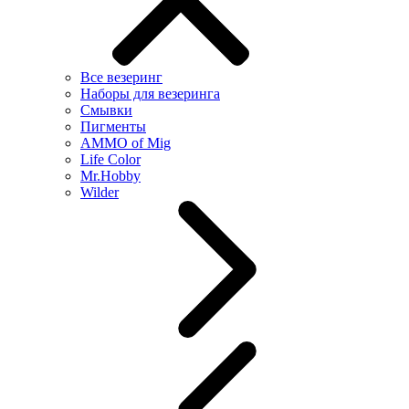
Все везеринг
Наборы для везеринга
Смывки
Пигменты
AMMO of Mig
Life Color
Mr.Hobby
Wilder