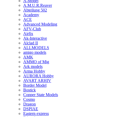
A-Model
A.M.U.R.Reaver
Abteilung 502
Academy
ACE
Advanced Modeling
AFV-Club
Airfix
Ak-Interactive
Alclad II
ALLMODELS
amigo models
AMK
AMMO of Mig
Ark models
Arma Hobby
AURORA Hobby
AVART ARHIV
Border Model
Bostick
Copper State Models
Cosmo
Dragon
DSPIAE
Eastern express