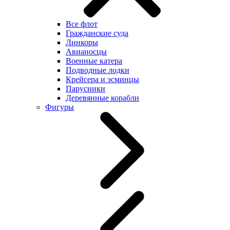
Все флот
Гражданские суда
Линкоры
Авианосцы
Военные катера
Подводные лодки
Крейсера и эсминцы
Парусники
Деревянные корабли
Фигуры