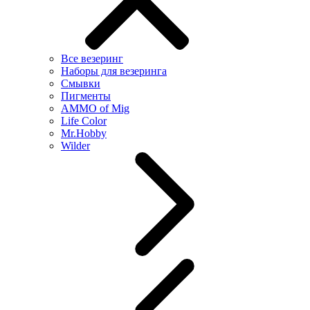
Все везеринг
Наборы для везеринга
Смывки
Пигменты
AMMO of Mig
Life Color
Mr.Hobby
Wilder