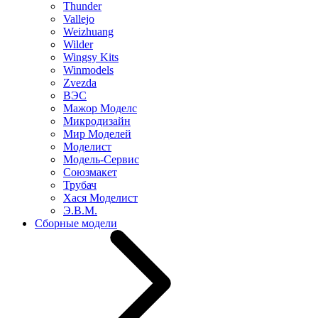
Thunder
Vallejo
Weizhuang
Wilder
Wingsy Kits
Winmodels
Zvezda
ВЭС
Мажор Моделс
Микродизайн
Мир Моделей
Моделист
Модель-Сервис
Союзмакет
Трубач
Хася Моделист
Э.В.М.
Сборные модели