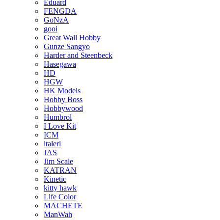
Eduard
FENGDA
GoNzA
gooi
Great Wall Hobby
Gunze Sangyo
Harder and Steenbeck
Hasegawa
HD
HGW
HK Models
Hobby Boss
Hobbywood
Humbrol
I Love Kit
ICM
italeri
JAS
Jim Scale
KATRAN
Kinetic
kitty hawk
Life Color
MACHETE
ManWah