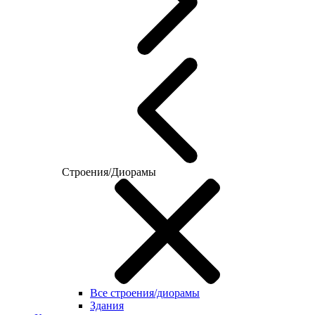
Строения/Диорамы
Все строения/диорамы
Здания