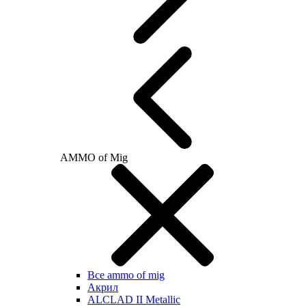
AMMO of Mig
Все ammo of mig
Акрил
ALCLAD II Metallic