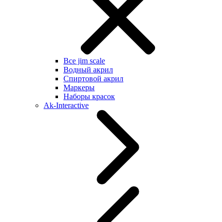
Все jim scale
Водный акрил
Спиртовой акрил
Маркеры
Наборы красок
Ak-Interactive