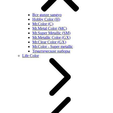
Все gunze sangyo
Hobby Color (H)
Mr.Color (C)
Mr.Metal Color (MC)
Mr.Super Metallic (SM)
Mr.Metallic Color (GX)
Mr.Clear Color (GX)
Mr.Color - Super metallic
Тематические наборы
Life Color