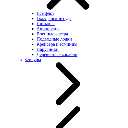
Все флот
Гражданские суда
Линкоры
Авианосцы
Военные катера
Подводные лодки
Крейсера и эсминцы
Парусники
Деревянные корабли
Фигуры