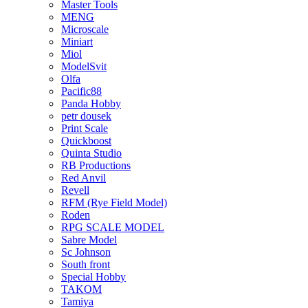
Master Tools
MENG
Microscale
Miniart
Miol
ModelSvit
Olfa
Pacific88
Panda Hobby
petr dousek
Print Scale
Quickboost
Quinta Studio
RB Productions
Red Anvil
Revell
RFM (Rye Field Model)
Roden
RPG SCALE MODEL
Sabre Model
Sc Johnson
South front
Special Hobby
TAKOM
Tamiya