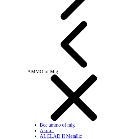
AMMO of Mig
Все ammo of mig
Акрил
ALCLAD II Metallic