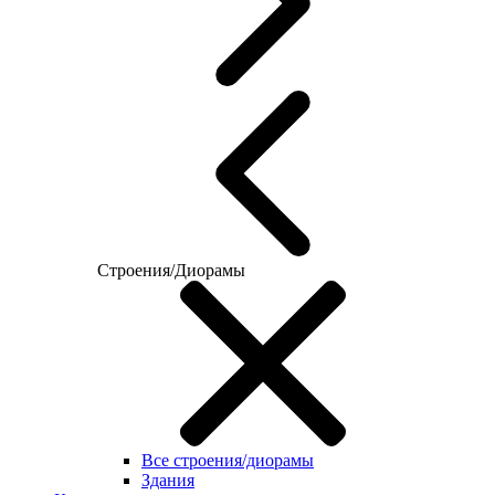
Строения/Диорамы
Все строения/диорамы
Здания