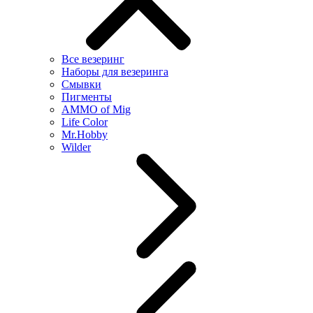
Все везеринг
Наборы для везеринга
Смывки
Пигменты
AMMO of Mig
Life Color
Mr.Hobby
Wilder