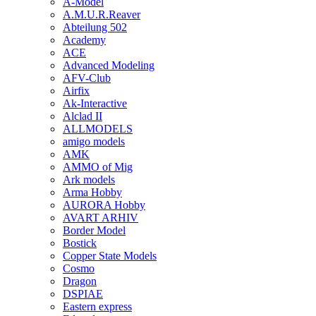
A-Model
A.M.U.R.Reaver
Abteilung 502
Academy
ACE
Advanced Modeling
AFV-Club
Airfix
Ak-Interactive
Alclad II
ALLMODELS
amigo models
AMK
AMMO of Mig
Ark models
Arma Hobby
AURORA Hobby
AVART ARHIV
Border Model
Bostick
Copper State Models
Cosmo
Dragon
DSPIAE
Eastern express