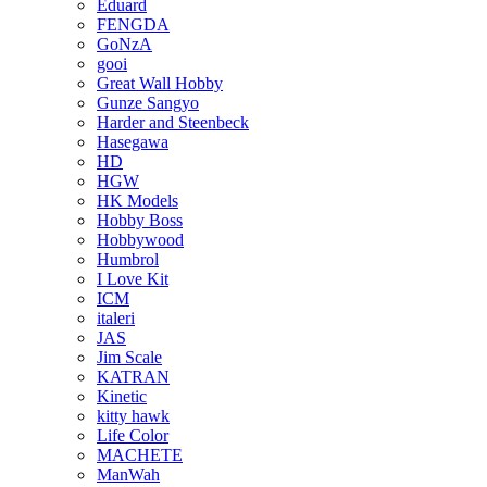
Eduard
FENGDA
GoNzA
gooi
Great Wall Hobby
Gunze Sangyo
Harder and Steenbeck
Hasegawa
HD
HGW
HK Models
Hobby Boss
Hobbywood
Humbrol
I Love Kit
ICM
italeri
JAS
Jim Scale
KATRAN
Kinetic
kitty hawk
Life Color
MACHETE
ManWah