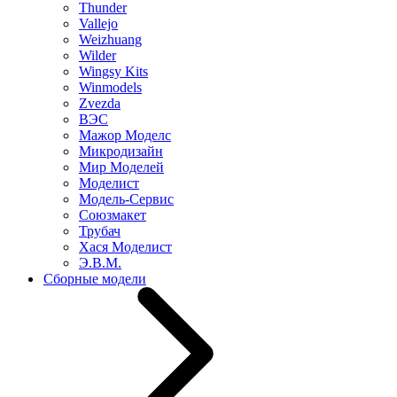
Thunder
Vallejo
Weizhuang
Wilder
Wingsy Kits
Winmodels
Zvezda
ВЭС
Мажор Моделс
Микродизайн
Мир Моделей
Моделист
Модель-Сервис
Союзмакет
Трубач
Хася Моделист
Э.В.М.
Сборные модели