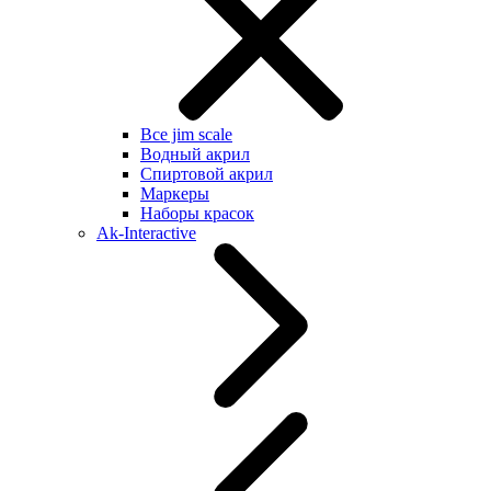
Все jim scale
Водный акрил
Спиртовой акрил
Маркеры
Наборы красок
Ak-Interactive