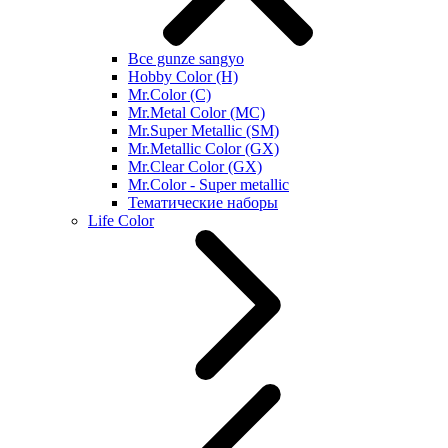
Все gunze sangyo
Hobby Color (H)
Mr.Color (C)
Mr.Metal Color (MC)
Mr.Super Metallic (SM)
Mr.Metallic Color (GX)
Mr.Clear Color (GX)
Mr.Color - Super metallic
Тематические наборы
Life Color