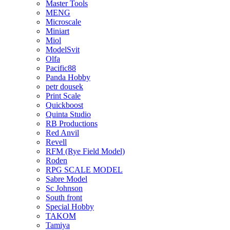
Master Tools
MENG
Microscale
Miniart
Miol
ModelSvit
Olfa
Pacific88
Panda Hobby
petr dousek
Print Scale
Quickboost
Quinta Studio
RB Productions
Red Anvil
Revell
RFM (Rye Field Model)
Roden
RPG SCALE MODEL
Sabre Model
Sc Johnson
South front
Special Hobby
TAKOM
Tamiya