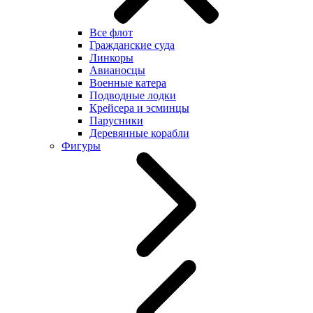
Все флот
Гражданские суда
Линкоры
Авианосцы
Военные катера
Подводные лодки
Крейсера и эсминцы
Парусники
Деревянные корабли
Фигуры