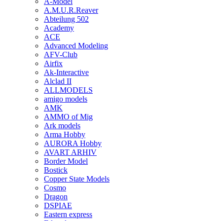
A-Model
A.M.U.R.Reaver
Abteilung 502
Academy
ACE
Advanced Modeling
AFV-Club
Airfix
Ak-Interactive
Alclad II
ALLMODELS
amigo models
AMK
AMMO of Mig
Ark models
Arma Hobby
AURORA Hobby
AVART ARHIV
Border Model
Bostick
Copper State Models
Cosmo
Dragon
DSPIAE
Eastern express