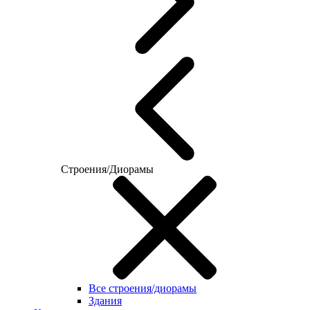
Строения/Диорамы
Все строения/диорамы
Здания