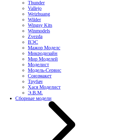
Thunder
Vallejo
Weizhuang
Wilder
Wingsy Kits
Winmodels
Zvezda
ВЭС
Мажор Моделс
Микродизайн
Мир Моделей
Моделист
Модель-Сервис
Союзмакет
Трубач
Хася Моделист
Э.В.М.
Сборные модели