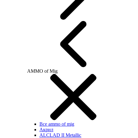
AMMO of Mig
Все ammo of mig
Акрил
ALCLAD II Metallic