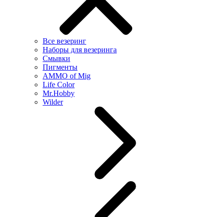
Все везеринг
Наборы для везеринга
Смывки
Пигменты
AMMO of Mig
Life Color
Mr.Hobby
Wilder