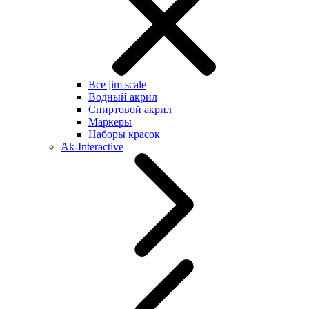
Все jim scale
Водный акрил
Спиртовой акрил
Маркеры
Наборы красок
Ak-Interactive