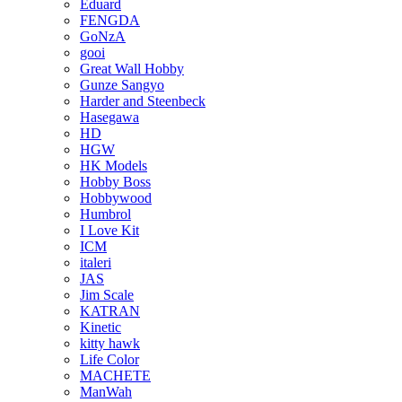
Eduard
FENGDA
GoNzA
gooi
Great Wall Hobby
Gunze Sangyo
Harder and Steenbeck
Hasegawa
HD
HGW
HK Models
Hobby Boss
Hobbywood
Humbrol
I Love Kit
ICM
italeri
JAS
Jim Scale
KATRAN
Kinetic
kitty hawk
Life Color
MACHETE
ManWah