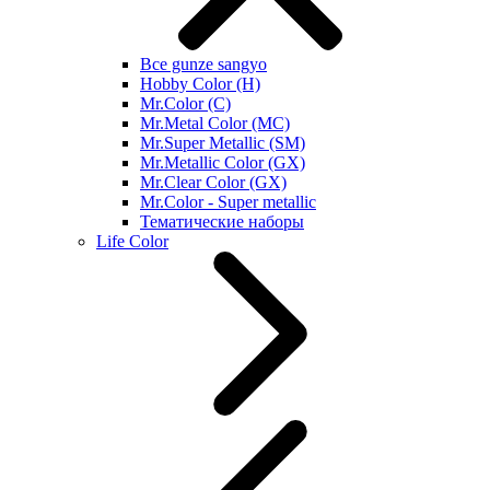
Все gunze sangyo
Hobby Color (H)
Mr.Color (C)
Mr.Metal Color (MC)
Mr.Super Metallic (SM)
Mr.Metallic Color (GX)
Mr.Clear Color (GX)
Mr.Color - Super metallic
Тематические наборы
Life Color