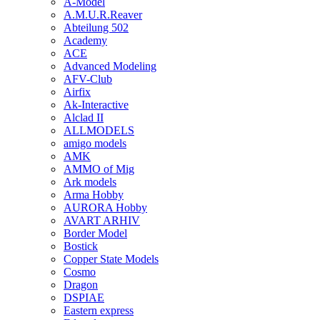
A-Model
A.M.U.R.Reaver
Abteilung 502
Academy
ACE
Advanced Modeling
AFV-Club
Airfix
Ak-Interactive
Alclad II
ALLMODELS
amigo models
AMK
AMMO of Mig
Ark models
Arma Hobby
AURORA Hobby
AVART ARHIV
Border Model
Bostick
Copper State Models
Cosmo
Dragon
DSPIAE
Eastern express