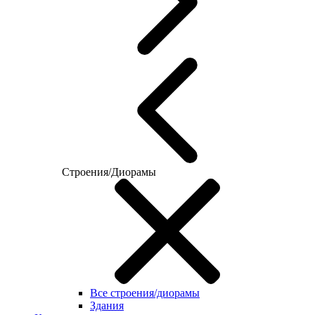
Строения/Диорамы
Все строения/диорамы
Здания