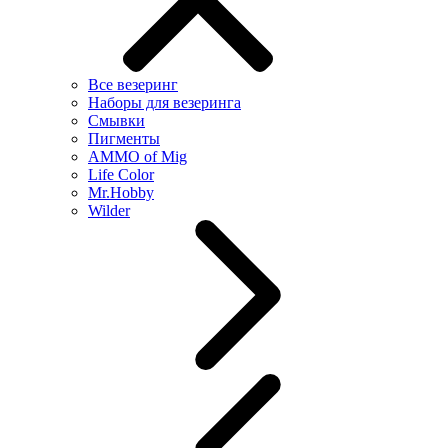
Все везеринг
Наборы для везеринга
Смывки
Пигменты
AMMO of Mig
Life Color
Mr.Hobby
Wilder