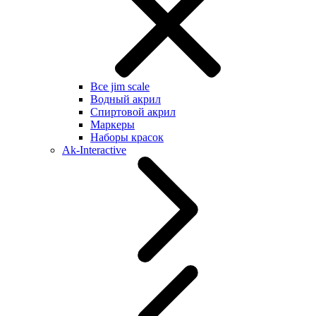
Все jim scale
Водный акрил
Спиртовой акрил
Маркеры
Наборы красок
Ak-Interactive