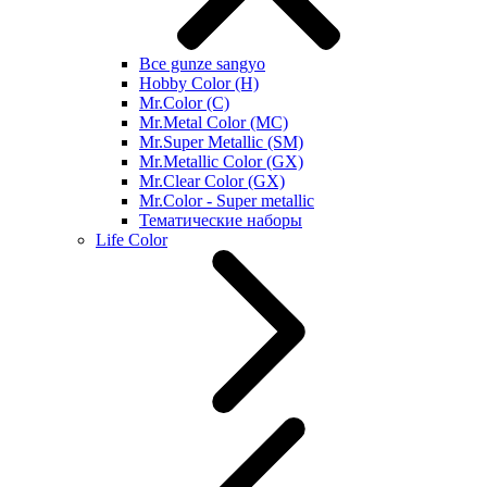
Все gunze sangyo
Hobby Color (H)
Mr.Color (C)
Mr.Metal Color (MC)
Mr.Super Metallic (SM)
Mr.Metallic Color (GX)
Mr.Clear Color (GX)
Mr.Color - Super metallic
Тематические наборы
Life Color