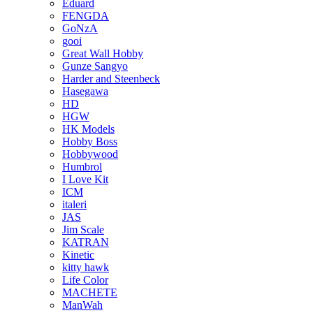
Eduard
FENGDA
GoNzA
gooi
Great Wall Hobby
Gunze Sangyo
Harder and Steenbeck
Hasegawa
HD
HGW
HK Models
Hobby Boss
Hobbywood
Humbrol
I Love Kit
ICM
italeri
JAS
Jim Scale
KATRAN
Kinetic
kitty hawk
Life Color
MACHETE
ManWah