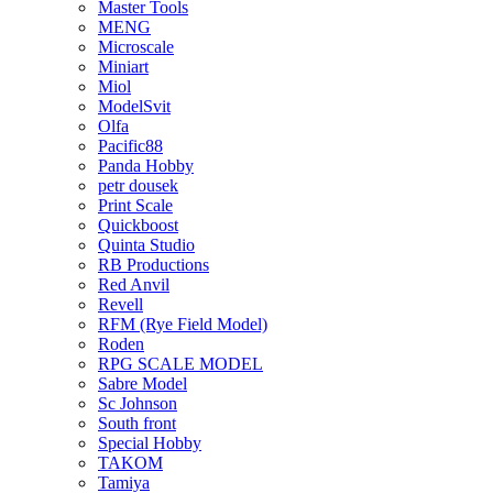
Master Tools
MENG
Microscale
Miniart
Miol
ModelSvit
Olfa
Pacific88
Panda Hobby
petr dousek
Print Scale
Quickboost
Quinta Studio
RB Productions
Red Anvil
Revell
RFM (Rye Field Model)
Roden
RPG SCALE MODEL
Sabre Model
Sc Johnson
South front
Special Hobby
TAKOM
Tamiya