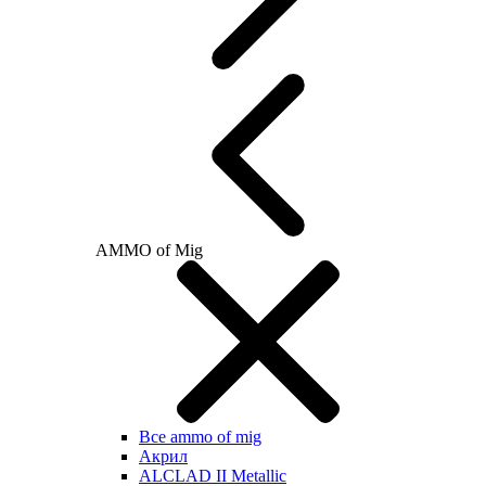
AMMO of Mig
Все ammo of mig
Акрил
ALCLAD II Metallic