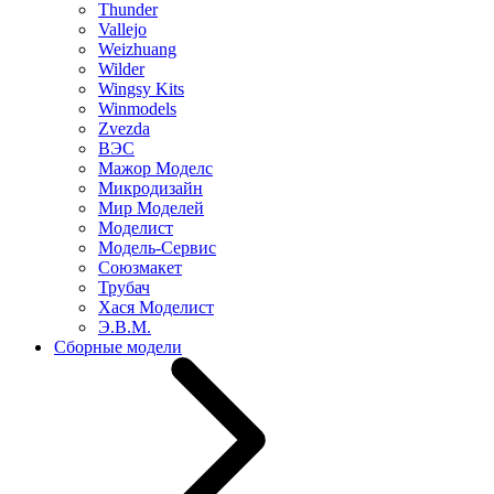
Thunder
Vallejo
Weizhuang
Wilder
Wingsy Kits
Winmodels
Zvezda
ВЭС
Мажор Моделс
Микродизайн
Мир Моделей
Моделист
Модель-Сервис
Союзмакет
Трубач
Хася Моделист
Э.В.М.
Сборные модели