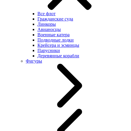
Все флот
Гражданские суда
Линкоры
Авианосцы
Военные катера
Подводные лодки
Крейсера и эсминцы
Парусники
Деревянные корабли
Фигуры