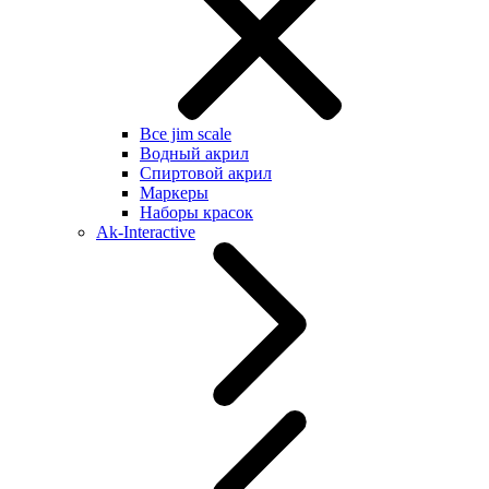
Все jim scale
Водный акрил
Спиртовой акрил
Маркеры
Наборы красок
Ak-Interactive