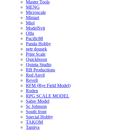
Master Tools
MENG
Microscale
Miniart
Miol
ModelSvit
Olfa
Pacific88
Panda Hobby
petr dousek
Print Scale
Quickboost
Quinta Studio
RB Productions
Red Anvil
Revell
RFM (Rye Field Model)
Roden
RPG SCALE MODEL
Sabre Model
Sc Johnson
South front
Special Hobby
TAKOM
Tamiya