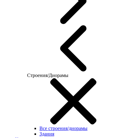
Строения/Диорамы
Все строения/диорамы
Здания