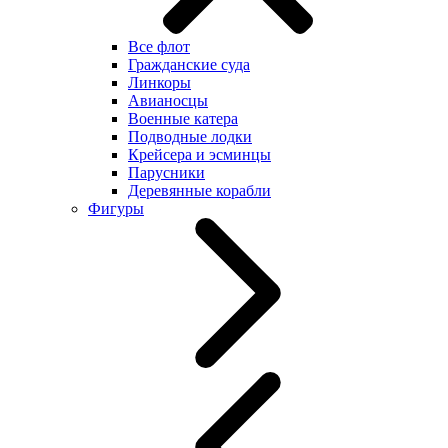
Все флот
Гражданские суда
Линкоры
Авианосцы
Военные катера
Подводные лодки
Крейсера и эсминцы
Парусники
Деревянные корабли
Фигуры