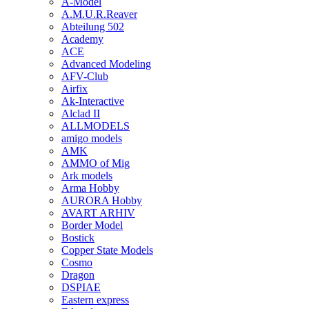
A-Model
A.M.U.R.Reaver
Abteilung 502
Academy
ACE
Advanced Modeling
AFV-Club
Airfix
Ak-Interactive
Alclad II
ALLMODELS
amigo models
AMK
AMMO of Mig
Ark models
Arma Hobby
AURORA Hobby
AVART ARHIV
Border Model
Bostick
Copper State Models
Cosmo
Dragon
DSPIAE
Eastern express