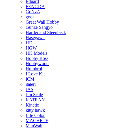
Eduard
FENGDA
GoNzA
gooi
Great Wall Hobby
Gunze Sangyo
Harder and Steenbeck
Hasegawa
HD
HGW
HK Models
Hobby Boss
Hobbywood
Humbrol
I Love Kit
ICM
italeri
JAS
Jim Scale
KATRAN
Kinetic
kitty hawk
Life Color
MACHETE
ManWah