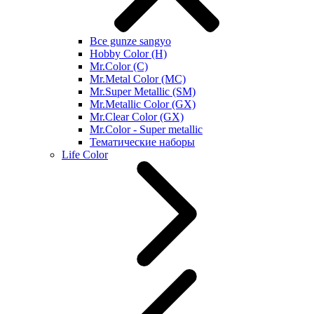
Все gunze sangyo
Hobby Color (H)
Mr.Color (C)
Mr.Metal Color (MC)
Mr.Super Metallic (SM)
Mr.Metallic Color (GX)
Mr.Clear Color (GX)
Mr.Color - Super metallic
Тематические наборы
Life Color