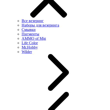
Все везеринг
Наборы для везеринга
Смывки
Пигменты
AMMO of Mig
Life Color
Mr.Hobby
Wilder