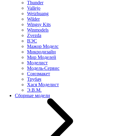
Thunder
Vallejo
Weizhuang
Wilder
Wingsy Kits
Winmodels
Zvezda
ВЭС
Мажор Моделс
Микродизайн
Мир Моделей
Моделист
Модель-Сервис
Союзмакет
Трубач
Хася Моделист
Э.В.М.
Сборные модели