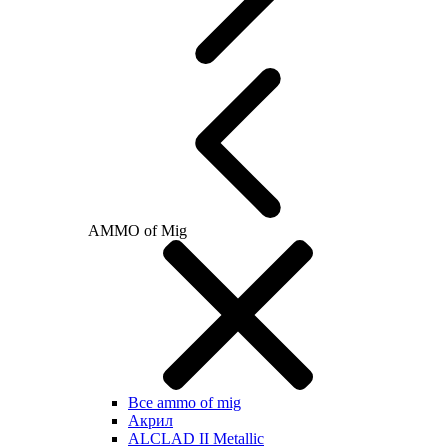
AMMO of Mig
Все ammo of mig
Акрил
ALCLAD II Metallic