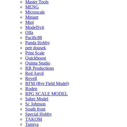
Master Tools
MENG
Microscale
Miniart
Miol
ModelSvit
Olfa
Pacific88
Panda Hobby
petr dousek
Print Scale
Quickboost
Quinta Studio
RB Productions
Red Anvil
Revell
RFM (Rye Field Model)
Roden
RPG SCALE MODEL
Sabre Model
Sc Johnson
South front
Special Hobby
TAKOM
Tamiya