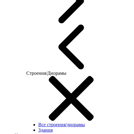
Строения/Диорамы
Все строения/диорамы
Здания