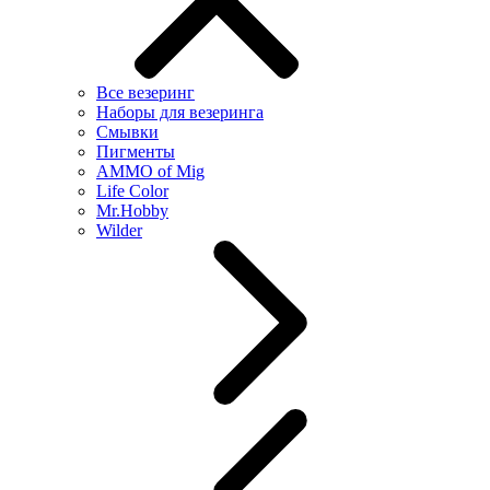
Все везеринг
Наборы для везеринга
Смывки
Пигменты
AMMO of Mig
Life Color
Mr.Hobby
Wilder