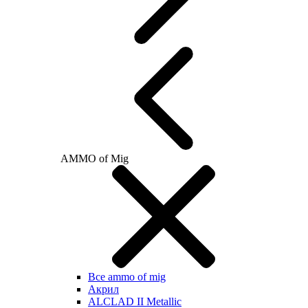
AMMO of Mig
Все ammo of mig
Акрил
ALCLAD II Metallic