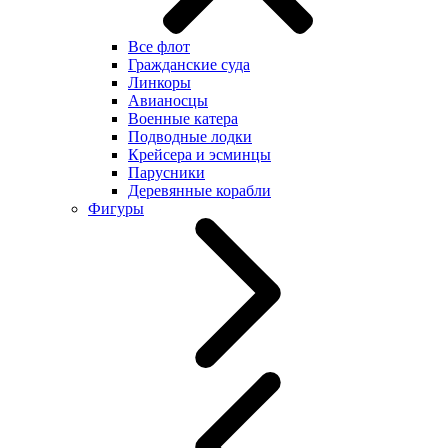
Все флот
Гражданские суда
Линкоры
Авианосцы
Военные катера
Подводные лодки
Крейсера и эсминцы
Парусники
Деревянные корабли
Фигуры