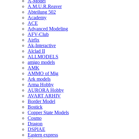
A-Model
A.M.U.R.Reaver
Abteilung 502
Academy
ACE
Advanced Modeling
AFV-Club
Airfix
Ak-Interactive
Alclad II
ALLMODELS
amigo models
AMK
AMMO of Mig
Ark models
Arma Hobby
AURORA Hobby
AVART ARHIV
Border Model
Bostick
Copper State Models
Cosmo
Dragon
DSPIAE
Eastern express