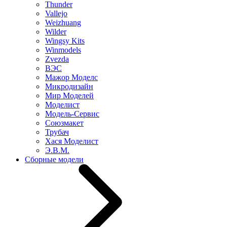
Thunder
Vallejo
Weizhuang
Wilder
Wingsy Kits
Winmodels
Zvezda
ВЭС
Мажор Моделс
Микродизайн
Мир Моделей
Моделист
Модель-Сервис
Союзмакет
Трубач
Хася Моделист
Э.В.М.
Сборные модели