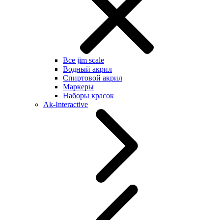
Все jim scale
Водный акрил
Спиртовой акрил
Маркеры
Наборы красок
Ak-Interactive