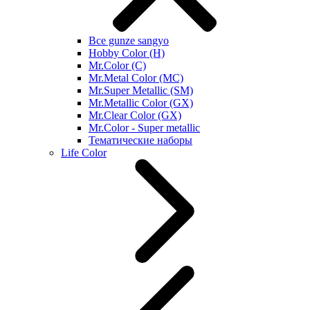
Все gunze sangyo
Hobby Color (H)
Mr.Color (C)
Mr.Metal Color (MC)
Mr.Super Metallic (SM)
Mr.Metallic Color (GX)
Mr.Clear Color (GX)
Mr.Color - Super metallic
Тематические наборы
Life Color