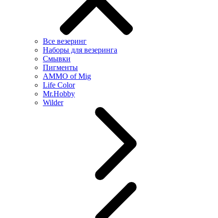
Все везеринг
Наборы для везеринга
Смывки
Пигменты
AMMO of Mig
Life Color
Mr.Hobby
Wilder