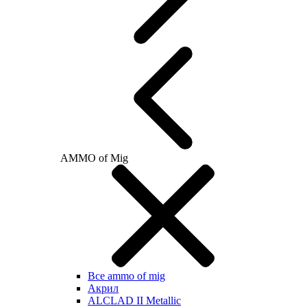
AMMO of Mig
Все ammo of mig
Акрил
ALCLAD II Metallic