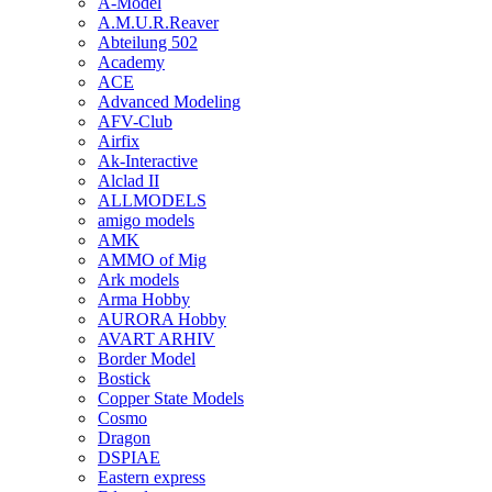
A-Model
A.M.U.R.Reaver
Abteilung 502
Academy
ACE
Advanced Modeling
AFV-Club
Airfix
Ak-Interactive
Alclad II
ALLMODELS
amigo models
AMK
AMMO of Mig
Ark models
Arma Hobby
AURORA Hobby
AVART ARHIV
Border Model
Bostick
Copper State Models
Cosmo
Dragon
DSPIAE
Eastern express