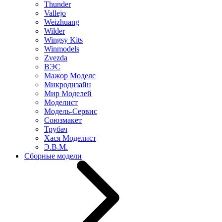
Thunder
Vallejo
Weizhuang
Wilder
Wingsy Kits
Winmodels
Zvezda
ВЭС
Мажор Моделс
Микродизайн
Мир Моделей
Моделист
Модель-Сервис
Союзмакет
Трубач
Хася Моделист
Э.В.М.
Сборные модели