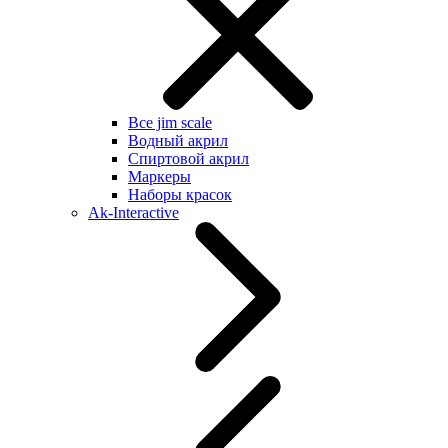
Все jim scale
Водный акрил
Спиртовой акрил
Маркеры
Наборы красок
Ak-Interactive