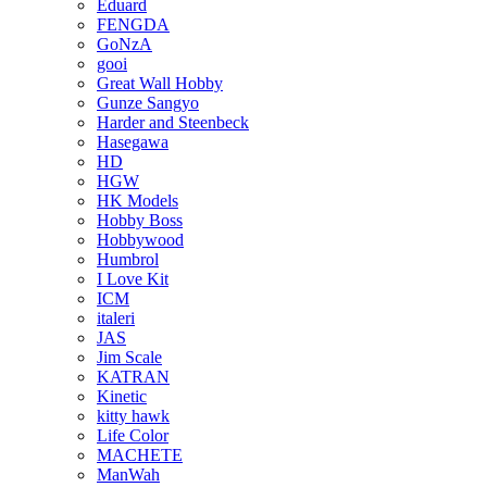
Eduard
FENGDA
GoNzA
gooi
Great Wall Hobby
Gunze Sangyo
Harder and Steenbeck
Hasegawa
HD
HGW
HK Models
Hobby Boss
Hobbywood
Humbrol
I Love Kit
ICM
italeri
JAS
Jim Scale
KATRAN
Kinetic
kitty hawk
Life Color
MACHETE
ManWah