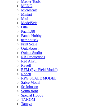
Master Tools
MENG
Microscale
Miniart
Miol
ModelSvit
Olfa
Pacific88
Panda Hobby
petr dousek
Print Scale
Quickboost
Quinta Studio
RB Productions
Red Anvil
Revell
RFM (Rye Field Model)
Roden
RPG SCALE MODEL
Sabre Model
Sc Johnson
South front
Special Hobby
TAKOM
Tamiya