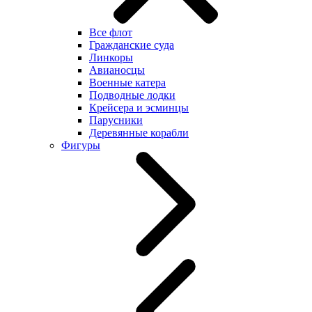
Все флот
Гражданские суда
Линкоры
Авианосцы
Военные катера
Подводные лодки
Крейсера и эсминцы
Парусники
Деревянные корабли
Фигуры