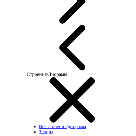
Строения/Диорамы
Все строения/диорамы
Здания