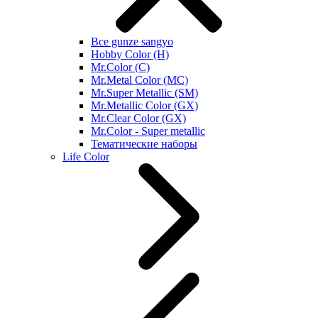
Все gunze sangyo
Hobby Color (H)
Mr.Color (C)
Mr.Metal Color (MC)
Mr.Super Metallic (SM)
Mr.Metallic Color (GX)
Mr.Clear Color (GX)
Mr.Color - Super metallic
Тематические наборы
Life Color