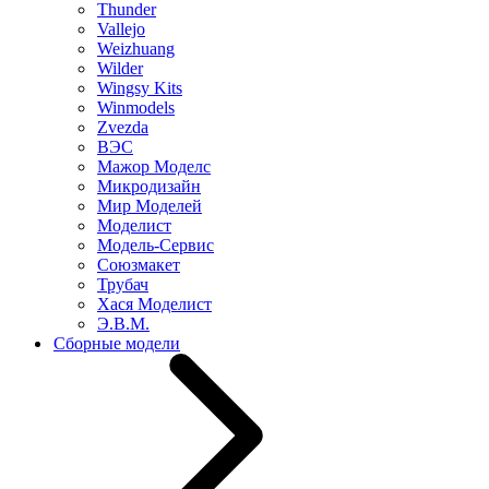
Thunder
Vallejo
Weizhuang
Wilder
Wingsy Kits
Winmodels
Zvezda
ВЭС
Мажор Моделс
Микродизайн
Мир Моделей
Моделист
Модель-Сервис
Союзмакет
Трубач
Хася Моделист
Э.В.М.
Сборные модели