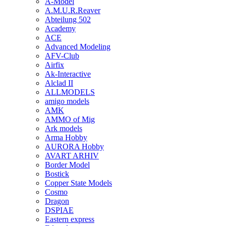
A-Model
A.M.U.R.Reaver
Abteilung 502
Academy
ACE
Advanced Modeling
AFV-Club
Airfix
Ak-Interactive
Alclad II
ALLMODELS
amigo models
AMK
AMMO of Mig
Ark models
Arma Hobby
AURORA Hobby
AVART ARHIV
Border Model
Bostick
Copper State Models
Cosmo
Dragon
DSPIAE
Eastern express