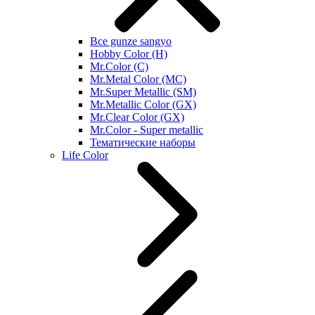
Все gunze sangyo
Hobby Color (H)
Mr.Color (C)
Mr.Metal Color (MC)
Mr.Super Metallic (SM)
Mr.Metallic Color (GX)
Mr.Clear Color (GX)
Mr.Color - Super metallic
Тематические наборы
Life Color