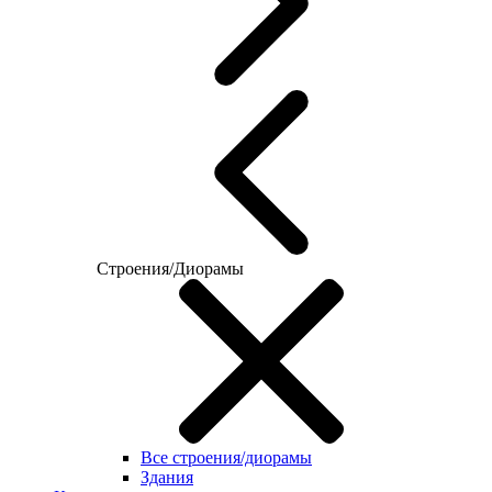
Строения/Диорамы
Все строения/диорамы
Здания