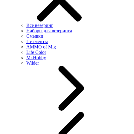
Все везеринг
Наборы для везеринга
Смывки
Пигменты
AMMO of Mig
Life Color
Mr.Hobby
Wilder