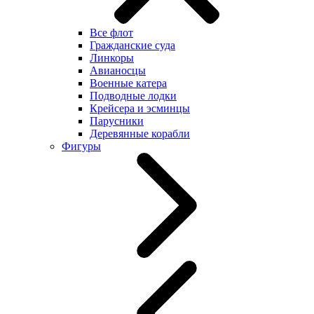
Все флот
Гражданские суда
Линкоры
Авианосцы
Военные катера
Подводные лодки
Крейсера и эсминцы
Парусники
Деревянные корабли
Фигуры