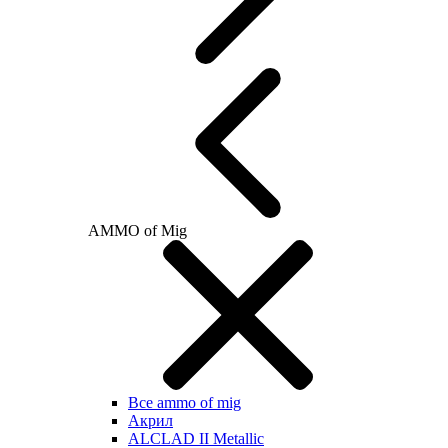
AMMO of Mig
Все ammo of mig
Акрил
ALCLAD II Metallic