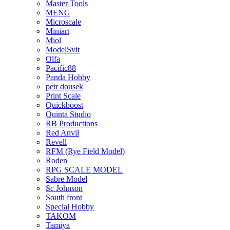
Master Tools
MENG
Microscale
Miniart
Miol
ModelSvit
Olfa
Pacific88
Panda Hobby
petr dousek
Print Scale
Quickboost
Quinta Studio
RB Productions
Red Anvil
Revell
RFM (Rye Field Model)
Roden
RPG SCALE MODEL
Sabre Model
Sc Johnson
South front
Special Hobby
TAKOM
Tamiya