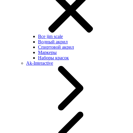
Все jim scale
Водный акрил
Спиртовой акрил
Маркеры
Наборы красок
Ak-Interactive