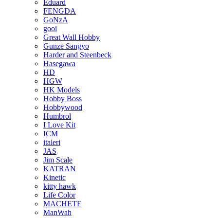
Eduard
FENGDA
GoNzA
gooi
Great Wall Hobby
Gunze Sangyo
Harder and Steenbeck
Hasegawa
HD
HGW
HK Models
Hobby Boss
Hobbywood
Humbrol
I Love Kit
ICM
italeri
JAS
Jim Scale
KATRAN
Kinetic
kitty hawk
Life Color
MACHETE
ManWah