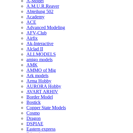
A-Model
A.M.U.R.Reaver
Abteilung 502
Academy
ACE
Advanced Modeling
AFV-Club
Airfix
Ak-Interactive
Alclad II
ALLMODELS
amigo models
AMK
AMMO of Mig
Ark models
Arma Hobby
AURORA Hobby
AVART ARHIV
Border Model
Bostick
Copper State Models
Cosmo
Dragon
DSPIAE
Eastern express