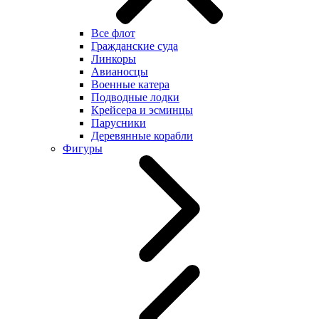
Все флот
Гражданские суда
Линкоры
Авианосцы
Военные катера
Подводные лодки
Крейсера и эсминцы
Парусники
Деревянные корабли
Фигуры