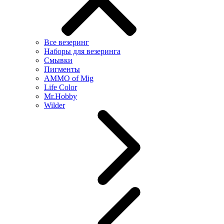
Все везеринг
Наборы для везеринга
Смывки
Пигменты
AMMO of Mig
Life Color
Mr.Hobby
Wilder