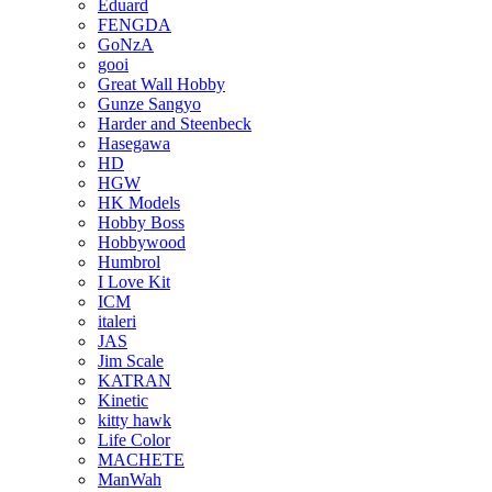
Eduard
FENGDA
GoNzA
gooi
Great Wall Hobby
Gunze Sangyo
Harder and Steenbeck
Hasegawa
HD
HGW
HK Models
Hobby Boss
Hobbywood
Humbrol
I Love Kit
ICM
italeri
JAS
Jim Scale
KATRAN
Kinetic
kitty hawk
Life Color
MACHETE
ManWah