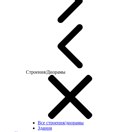
Строения/Диорамы
Все строения/диорамы
Здания