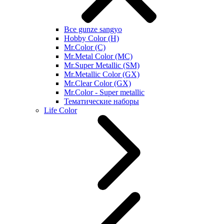
Все gunze sangyo
Hobby Color (H)
Mr.Color (C)
Mr.Metal Color (MC)
Mr.Super Metallic (SM)
Mr.Metallic Color (GX)
Mr.Clear Color (GX)
Mr.Color - Super metallic
Тематические наборы
Life Color