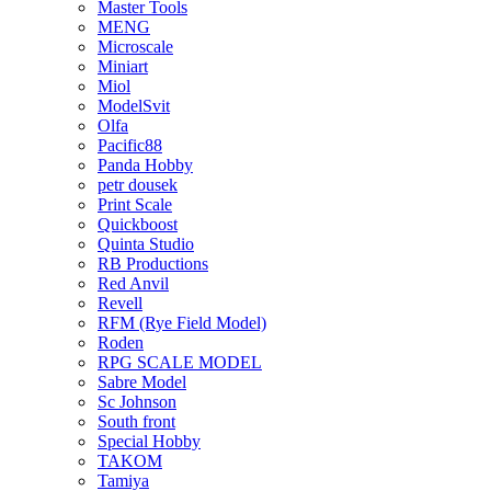
Master Tools
MENG
Microscale
Miniart
Miol
ModelSvit
Olfa
Pacific88
Panda Hobby
petr dousek
Print Scale
Quickboost
Quinta Studio
RB Productions
Red Anvil
Revell
RFM (Rye Field Model)
Roden
RPG SCALE MODEL
Sabre Model
Sc Johnson
South front
Special Hobby
TAKOM
Tamiya