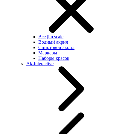
Все jim scale
Водный акрил
Спиртовой акрил
Маркеры
Наборы красок
Ak-Interactive