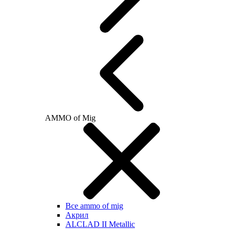
AMMO of Mig
Все ammo of mig
Акрил
ALCLAD II Metallic