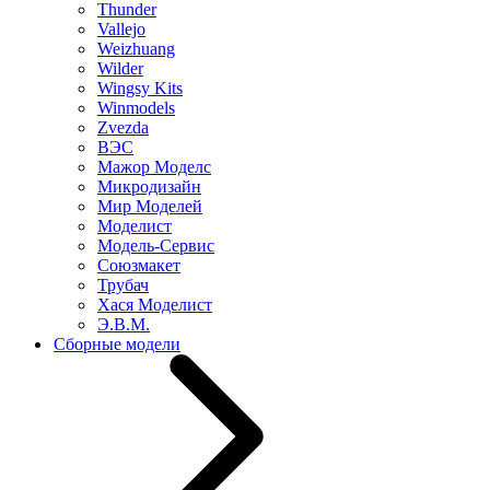
Thunder
Vallejo
Weizhuang
Wilder
Wingsy Kits
Winmodels
Zvezda
ВЭС
Мажор Моделс
Микродизайн
Мир Моделей
Моделист
Модель-Сервис
Союзмакет
Трубач
Хася Моделист
Э.В.М.
Сборные модели