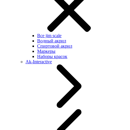
Все jim scale
Водный акрил
Спиртовой акрил
Маркеры
Наборы красок
Ak-Interactive