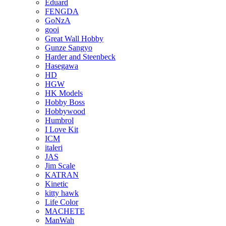
Eduard
FENGDA
GoNzA
gooi
Great Wall Hobby
Gunze Sangyo
Harder and Steenbeck
Hasegawa
HD
HGW
HK Models
Hobby Boss
Hobbywood
Humbrol
I Love Kit
ICM
italeri
JAS
Jim Scale
KATRAN
Kinetic
kitty hawk
Life Color
MACHETE
ManWah