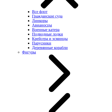
Все флот
Гражданские суда
Линкоры
Авианосцы
Военные катера
Подводные лодки
Крейсера и эсминцы
Парусники
Деревянные корабли
Фигуры