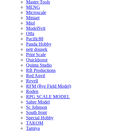
Master Tools
MENG
Microscale
Miniart
Miol
ModelSvit
Olfa
Pacific88
Panda Hobby
petr dousek
Print Scale
Quickboost
Quinta Studio
RB Productions
Red Anvil
Revell
RFM (Rye Field Model)
Roden
RPG SCALE MODEL
Sabre Model
Sc Johnson
South front
Special Hobby
TAKOM
Tamiya