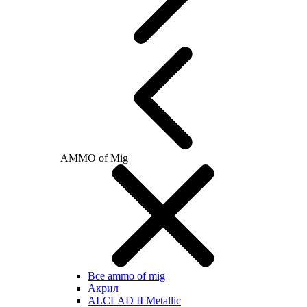
AMMO of Mig
Все ammo of mig
Акрил
ALCLAD II Metallic