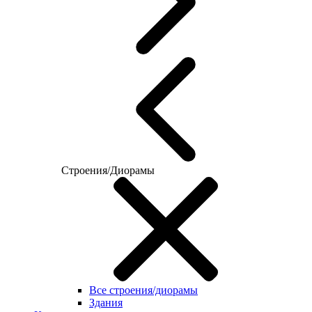
Строения/Диорамы
Все строения/диорамы
Здания