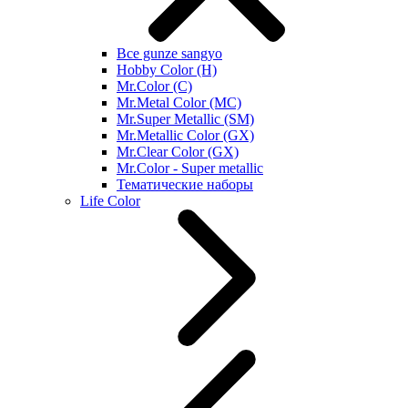
Все gunze sangyo
Hobby Color (H)
Mr.Color (C)
Mr.Metal Color (MC)
Mr.Super Metallic (SM)
Mr.Metallic Color (GX)
Mr.Clear Color (GX)
Mr.Color - Super metallic
Тематические наборы
Life Color