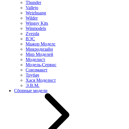
Thunder
Vallejo
Weizhuang
Wilder
Wingsy Kits
Winmodels
Zvezda
ВЭС
Мажор Моделс
Микродизайн
Мир Моделей
Моделист
Модель-Сервис
Союзмакет
Трубач
Хася Моделист
Э.В.М.
Сборные модели