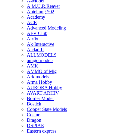
A-Model
A.M.U.R.Reaver
Abteilung 502
Academy
ACE
Advanced Modeling
AFV-Club
Airfix
Ak-Interactive
Alclad II
ALLMODELS
amigo models
AMK
AMMO of Mig
Ark models
Arma Hobby
AURORA Hobby
AVART ARHIV
Border Model
Bostick
Copper State Models
Cosmo
Dragon
DSPIAE
Eastern express