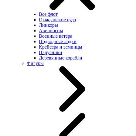
Все флот
Гражданские суда
Линкоры
Авианосцы
Военные катера
Подводные лодки
Крейсера и эсминцы
Парусники
Деревянные корабли
Фигуры