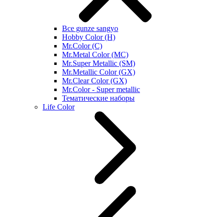
Все gunze sangyo
Hobby Color (H)
Mr.Color (C)
Mr.Metal Color (MC)
Mr.Super Metallic (SM)
Mr.Metallic Color (GX)
Mr.Clear Color (GX)
Mr.Color - Super metallic
Тематические наборы
Life Color