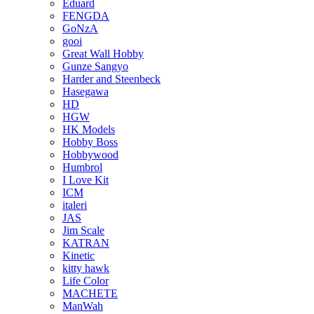
Eduard
FENGDA
GoNzA
gooi
Great Wall Hobby
Gunze Sangyo
Harder and Steenbeck
Hasegawa
HD
HGW
HK Models
Hobby Boss
Hobbywood
Humbrol
I Love Kit
ICM
italeri
JAS
Jim Scale
KATRAN
Kinetic
kitty hawk
Life Color
MACHETE
ManWah