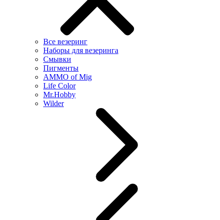
Все везеринг
Наборы для везеринга
Смывки
Пигменты
AMMO of Mig
Life Color
Mr.Hobby
Wilder