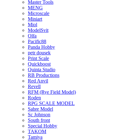
Master Tools
MENG
Microscale
Miniart
Miol
ModelSvit
Olfa
Pacific88
Panda Hobby
petr dousek
Print Scale
Quickboost
Quinta Studio
RB Productions
Red Anvil
Revell
RFM (Rye Field Model)
Roden
RPG SCALE MODEL
Sabre Model
Sc Johnson
South front
Special Hobby
TAKOM
Tamiya