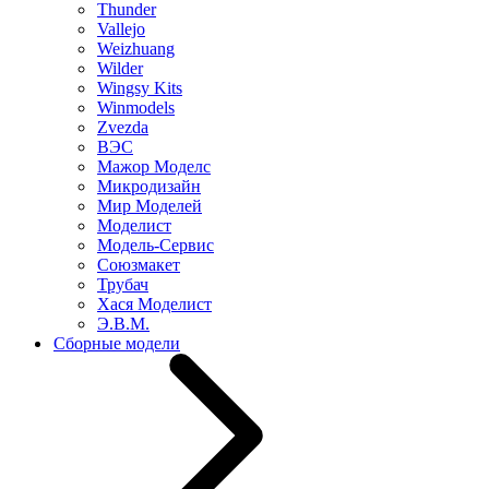
Thunder
Vallejo
Weizhuang
Wilder
Wingsy Kits
Winmodels
Zvezda
ВЭС
Мажор Моделс
Микродизайн
Мир Моделей
Моделист
Модель-Сервис
Союзмакет
Трубач
Хася Моделист
Э.В.М.
Сборные модели