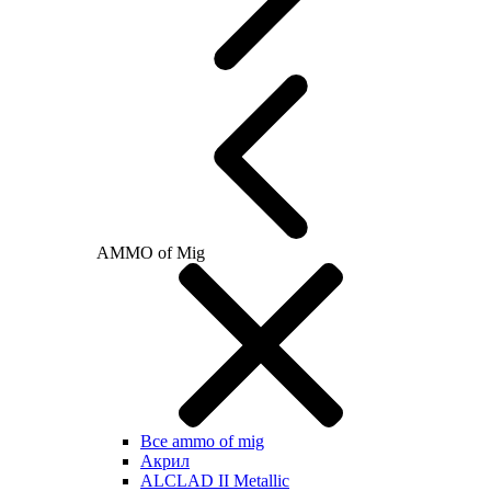
AMMO of Mig
Все ammo of mig
Акрил
ALCLAD II Metallic