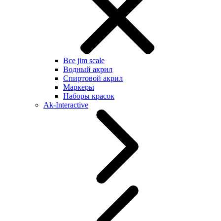
Все jim scale
Водный акрил
Спиртовой акрил
Маркеры
Наборы красок
Ak-Interactive