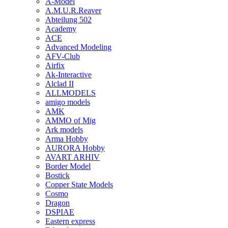
A-Model
A.M.U.R.Reaver
Abteilung 502
Academy
ACE
Advanced Modeling
AFV-Club
Airfix
Ak-Interactive
Alclad II
ALLMODELS
amigo models
AMK
AMMO of Mig
Ark models
Arma Hobby
AURORA Hobby
AVART ARHIV
Border Model
Bostick
Copper State Models
Cosmo
Dragon
DSPIAE
Eastern express