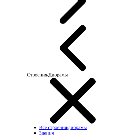
Строения/Диорамы
Все строения/диорамы
Здания