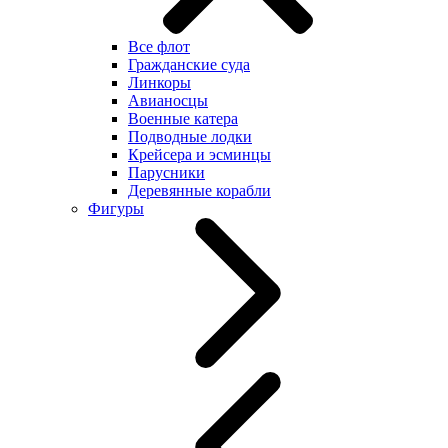
Все флот
Гражданские суда
Линкоры
Авианосцы
Военные катера
Подводные лодки
Крейсера и эсминцы
Парусники
Деревянные корабли
Фигуры