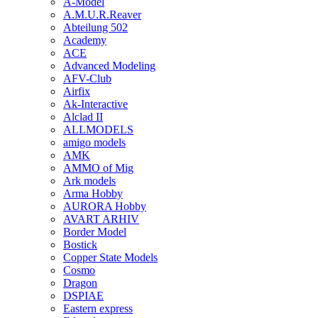
A-Model
A.M.U.R.Reaver
Abteilung 502
Academy
ACE
Advanced Modeling
AFV-Club
Airfix
Ak-Interactive
Alclad II
ALLMODELS
amigo models
AMK
AMMO of Mig
Ark models
Arma Hobby
AURORA Hobby
AVART ARHIV
Border Model
Bostick
Copper State Models
Cosmo
Dragon
DSPIAE
Eastern express