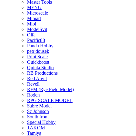
Master Tools
MENG
Microscale
Miniart
Miol
ModelSvit
Olfa
Pacific88
Panda Hobby
petr dousek
Print Scale
Quickboost
Quinta Studio
RB Productions
Red Anvil
Revell
RFM (Rye Field Model)
Roden
RPG SCALE MODEL
Sabre Model
Sc Johnson
South front
Special Hobby
TAKOM
Tamiya