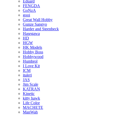
Eduard
FENGDA
GoNzA
gooi
Great Wall Hobby
Gunze Sangyo
Harder and Steenbeck
Hasegawa
HD
HGW
HK Models
Hobby Boss
Hobbywood
Humbrol
I Love Kit
ICM
italeri
JAS
Jim Scale
KATRAN
Kinetic
kitty hawk
Life Color
MACHETE
ManWah