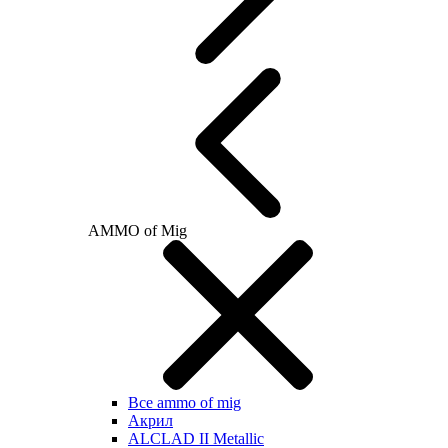
AMMO of Mig
Все ammo of mig
Акрил
ALCLAD II Metallic