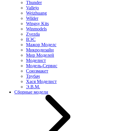
Thunder
Vallejo
Weizhuang
Wilder
Wingsy Kits
Winmodels
Zvezda
ВЭС
Мажор Моделс
Микродизайн
Мир Моделей
Моделист
Модель-Сервис
Союзмакет
Трубач
Хася Моделист
Э.В.М.
Сборные модели