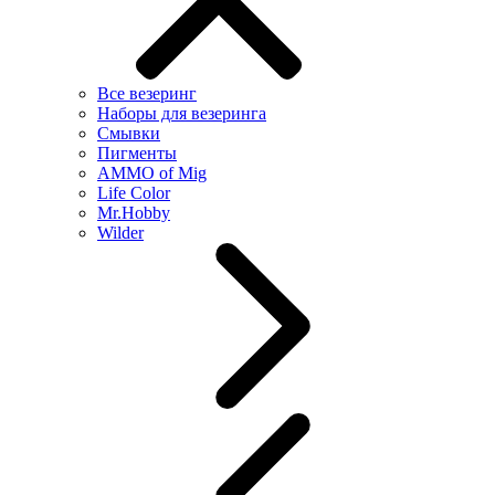
Все везеринг
Наборы для везеринга
Смывки
Пигменты
AMMO of Mig
Life Color
Mr.Hobby
Wilder