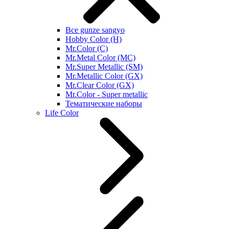
Все gunze sangyo
Hobby Color (H)
Mr.Color (C)
Mr.Metal Color (MC)
Mr.Super Metallic (SM)
Mr.Metallic Color (GX)
Mr.Clear Color (GX)
Mr.Color - Super metallic
Тематические наборы
Life Color