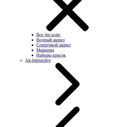
Все jim scale
Водный акрил
Спиртовой акрил
Маркеры
Наборы красок
Ak-Interactive