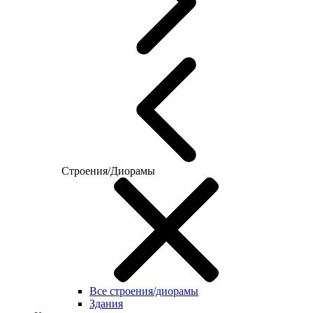
Строения/Диорамы
Все строения/диорамы
Здания