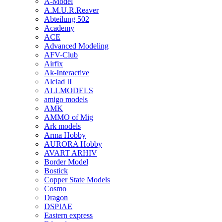
A-Model
A.M.U.R.Reaver
Abteilung 502
Academy
ACE
Advanced Modeling
AFV-Club
Airfix
Ak-Interactive
Alclad II
ALLMODELS
amigo models
AMK
AMMO of Mig
Ark models
Arma Hobby
AURORA Hobby
AVART ARHIV
Border Model
Bostick
Copper State Models
Cosmo
Dragon
DSPIAE
Eastern express