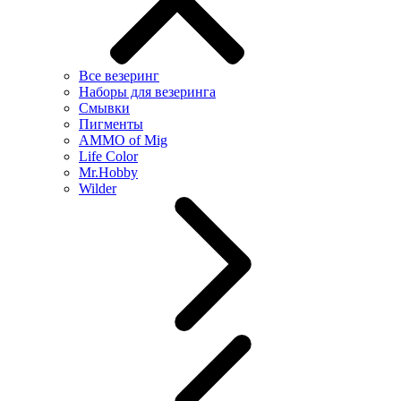
Все везеринг
Наборы для везеринга
Смывки
Пигменты
AMMO of Mig
Life Color
Mr.Hobby
Wilder