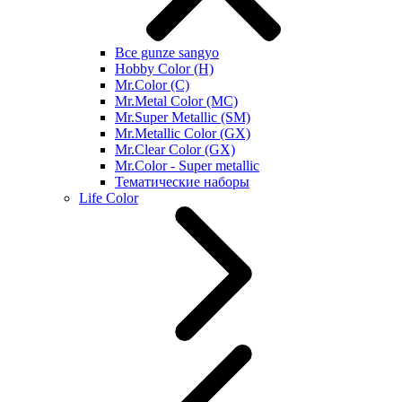
Все gunze sangyo
Hobby Color (H)
Mr.Color (C)
Mr.Metal Color (MC)
Mr.Super Metallic (SM)
Mr.Metallic Color (GX)
Mr.Clear Color (GX)
Mr.Color - Super metallic
Тематические наборы
Life Color