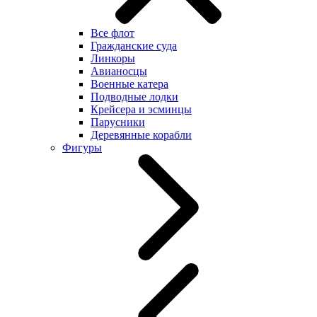
Все флот
Гражданские суда
Линкоры
Авианосцы
Военные катера
Подводные лодки
Крейсера и эсминцы
Парусники
Деревянные корабли
Фигуры