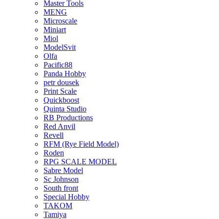
Master Tools
MENG
Microscale
Miniart
Miol
ModelSvit
Olfa
Pacific88
Panda Hobby
petr dousek
Print Scale
Quickboost
Quinta Studio
RB Productions
Red Anvil
Revell
RFM (Rye Field Model)
Roden
RPG SCALE MODEL
Sabre Model
Sc Johnson
South front
Special Hobby
TAKOM
Tamiya