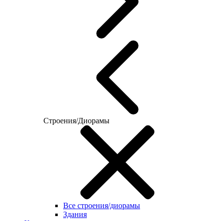
Строения/Диорамы
Все строения/диорамы
Здания