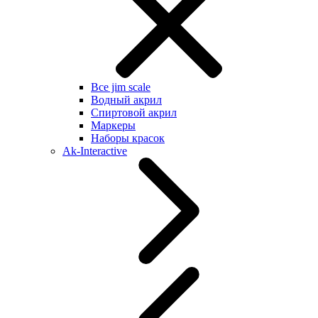
Все jim scale
Водный акрил
Спиртовой акрил
Маркеры
Наборы красок
Ak-Interactive