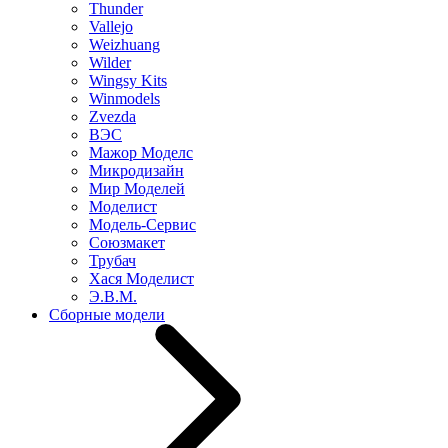
Thunder
Vallejo
Weizhuang
Wilder
Wingsy Kits
Winmodels
Zvezda
ВЭС
Мажор Моделс
Микродизайн
Мир Моделей
Моделист
Модель-Сервис
Союзмакет
Трубач
Хася Моделист
Э.В.М.
Сборные модели