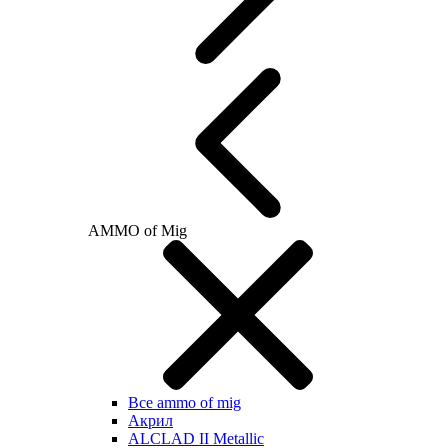
AMMO of Mig
Все ammo of mig
Акрил
ALCLAD II Metallic